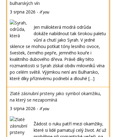
bulharských vín
3 srpna 2026
-
if you
Jen málokterá modrá odrůda
dokáže nabídnout tak širokou paletu
vůní a chutí jako Syrah. V jedné
sklence se mohou potkat tóny lesního ovoce,
švestek, černého pepře, jemného kouře i
kvalitního dubového dřeva. Právě díky této
rozmanitosti si Syrah získal obdiv milovníků vína
po celém světě. Výjimkou není ani Bulharsko,
které díky příznivému podnebí a dlouhé […]
Zlaté zásnubní prsteny jako symbol okamžiku,
na který se nezapomíná
3 srpna 2026
-
if you
Žádost o ruku patří mezi okamžiky,
které si lidé pamatují celý život. Ať už
proběhne při romantické večeři, na