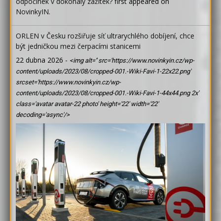
odpočinek v dokonalý zážitek?
first appeared on
NovinkyIN
.
ORLEN v Česku rozšiřuje síť ultrarychlého dobíjení, chce
být jedničkou mezi čerpacími stanicemi
22 dubna 2026
-
<img alt='' src='https://www.novinkyin.cz/wp-
content/uploads/2023/08/cropped-001.-Wiki-Favi-1-22x22.png'
srcset='https://www.novinkyin.cz/wp-
content/uploads/2023/08/cropped-001.-Wiki-Favi-1-44x44.png 2x'
class='avatar avatar-22 photo' height='22' width='22'
decoding='async'/>