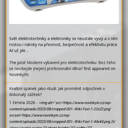
Svět elektrotechniky a elektroniky se neustále vyvíjí a s ním
rostou i nároky na přesnost, bezpečnost a efektivitu práce.
Ať už jde…
The post
Moderní vybavení pro elektrotechniku: Bez čeho
se neobejde (nejen) profesionální dílna?
first appeared on
NovinkyIN
.
Kvalitní spánek jako rituál: Jak proměnit odpočinek v
dokonalý zážitek?
1 června 2026
-
<img alt='' src='https://www.novinkyin.cz/wp-
content/uploads/2023/08/cropped-001.-Wiki-Favi-1-22x22.png'
srcset='https://www.novinkyin.cz/wp-
content/uploads/2023/08/cropped-001.-Wiki-Favi-1-44x44.png 2x'
class='avatar avatar-22 photo' height='22' width='22'