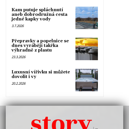
Kam putuje spláchnutí
aneb dobrodružná cesta
jedné kapky vody
3.7.2026
Přepravky a popelnice se
dnes vyrábějí takřka
výhradně z plastu
23.3.2026
Luxusní vířivku si můžete
dovolit i vy
20.2.2026
story