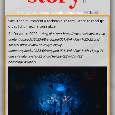
in
© info@Press-Media.cz, Praha 4, Publikace
PR článků
Simultánní tlumočení a technické zázemí, které rozhoduje
o úspěchu mezinárodní akce
24 července 2026
-
<img alt='' src='https://www.novinkyin.cz/wp-
content/uploads/2023/08/cropped-001.-Wiki-Favi-1-22x22.png'
srcset='https://www.novinkyin.cz/wp-
content/uploads/2023/08/cropped-001.-Wiki-Favi-1-44x44.png 2x'
class='avatar avatar-22 photo' height='22' width='22'
decoding='async'/>