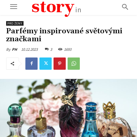
story
in
PRO ŽENY
Parfémy inspirované světovými
značkami
10.12.2023
3
1693
By
PH