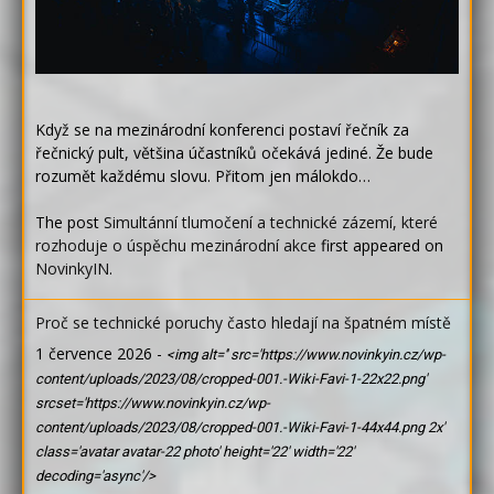
Když se na mezinárodní konferenci postaví řečník za
řečnický pult, většina účastníků očekává jediné. Že bude
rozumět každému slovu. Přitom jen málokdo…
The post
Simultánní tlumočení a technické zázemí, které
rozhoduje o úspěchu mezinárodní akce
first appeared on
NovinkyIN
.
Proč se technické poruchy často hledají na špatném místě
1 července 2026
-
<img alt='' src='https://www.novinkyin.cz/wp-
content/uploads/2023/08/cropped-001.-Wiki-Favi-1-22x22.png'
srcset='https://www.novinkyin.cz/wp-
content/uploads/2023/08/cropped-001.-Wiki-Favi-1-44x44.png 2x'
class='avatar avatar-22 photo' height='22' width='22'
decoding='async'/>