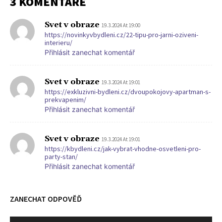
3 KOMENTÁŘE
Svet v obraze
19.3.2024 At 19:00
https://novinkyvbydleni.cz/22-tipu-pro-jarni-oziveni-
interieru/
Přihlásit zanechat komentář
Svet v obraze
19.3.2024 At 19:01
https://exkluzivni-bydleni.cz/dvoupokojovy-apartman-s-
prekvapenim/
Přihlásit zanechat komentář
Svet v obraze
19.3.2024 At 19:01
https://kbydleni.cz/jak-vybrat-vhodne-osvetleni-pro-
party-stan/
Přihlásit zanechat komentář
ZANECHAT ODPOVĚĎ