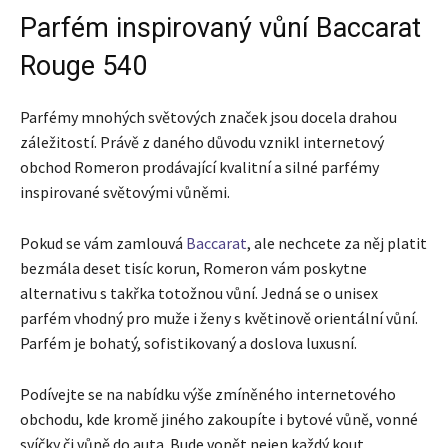
Parfém inspirovaný vůní Baccarat
Rouge 540
Parfémy mnohých světových značek jsou docela drahou
záležitostí. Právě z daného důvodu vznikl internetový
obchod Romeron prodávající kvalitní a silné parfémy
inspirované světovými vůněmi.
Pokud se vám zamlouvá
Baccarat
, ale nechcete za něj platit
bezmála deset tisíc korun, Romeron vám poskytne
alternativu s takřka totožnou vůní. Jedná se o unisex
parfém vhodný pro muže i ženy s květinově orientální vůní.
Parfém je bohatý, sofistikovaný a doslova luxusní.
Podívejte se na nabídku výše zmíněného internetového
obchodu, kde kromě jiného zakoupíte i bytové vůně, vonné
svíčky či vůně do auta. Bude vonět nejen každý kout