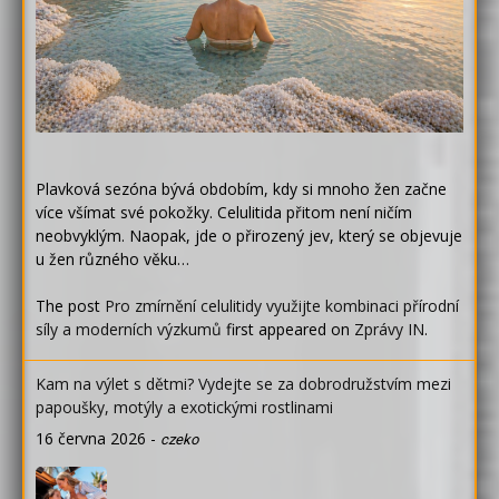
Plavková sezóna bývá obdobím, kdy si mnoho žen začne
více všímat své pokožky. Celulitida přitom není ničím
neobvyklým. Naopak, jde o přirozený jev, který se objevuje
u žen různého věku…
The post
Pro zmírnění celulitidy využijte kombinaci přírodní
síly a moderních výzkumů
first appeared on
Zprávy IN
.
Kam na výlet s dětmi? Vydejte se za dobrodružstvím mezi
papoušky, motýly a exotickými rostlinami
16 června 2026
-
czeko