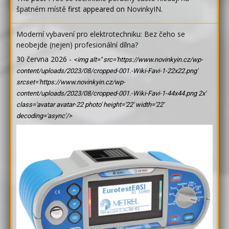
špatném místě
first appeared on
NovinkyIN
.
Moderní vybavení pro elektrotechniku: Bez čeho se
neobejde (nejen) profesionální dílna?
30 června 2026
-
<img alt='' src='https://www.novinkyin.cz/wp-
content/uploads/2023/08/cropped-001.-Wiki-Favi-1-22x22.png'
srcset='https://www.novinkyin.cz/wp-
content/uploads/2023/08/cropped-001.-Wiki-Favi-1-44x44.png 2x'
class='avatar avatar-22 photo' height='22' width='22'
decoding='async'/>