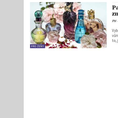
P
z
PH
Vyb
vůn
to, 
PRO ŽENY