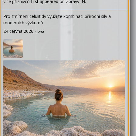
více příznivců
first appeared on
Zprávy IN
.
Pro zmírnění celulitidy využijte kombinaci přírodní síly a
moderních výzkumů
24 června 2026
-
ona