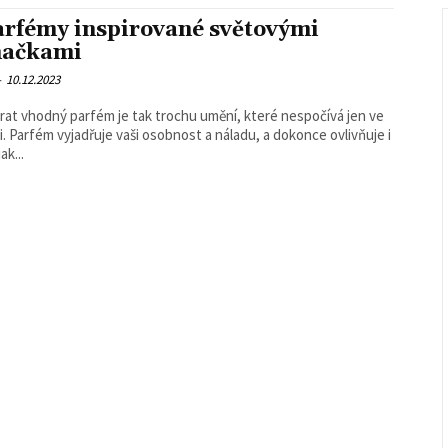
arfémy inspirované světovými
načkami
-
10.12.2023
rat vhodný parfém je tak trochu umění, které nespočívá jen ve
i. Parfém vyjadřuje vaši osobnost a náladu, a dokonce ovlivňuje i
jak...