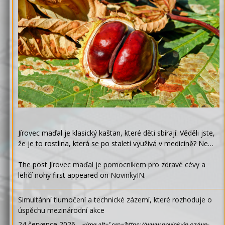
Jírovec maďal je klasický kaštan, které děti sbírají. Věděli jste,
že je to rostlina, která se po staletí využívá v medicíně? Ne…
The post
Jírovec maďal je pomocníkem pro zdravé cévy a
lehčí nohy
first appeared on
NovinkyIN
.
Simultánní tlumočení a technické zázemí, které rozhoduje o
úspěchu mezinárodní akce
24 července 2026
-
<img alt='' src='https://www.novinkyin.cz/wp-