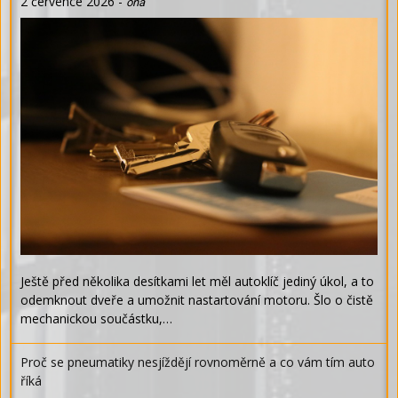
2 července 2026
-
ona
Ještě před několika desítkami let měl autoklíč jediný úkol, a to
odemknout dveře a umožnit nastartování motoru. Šlo o čistě
mechanickou součástku,…
Proč se pneumatiky nesjíždějí rovnoměrně a co vám tím auto
říká