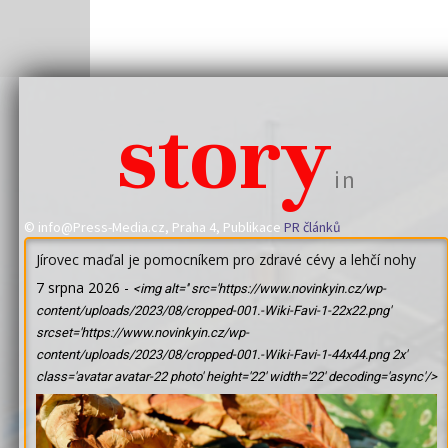
story
in
© info@Press-Media.cz, Praha 4, Publikace
PR článků
Jírovec maďal je pomocníkem pro zdravé cévy a lehčí nohy
7 srpna 2026
-
<img alt='' src='https://www.novinkyin.cz/wp-
content/uploads/2023/08/cropped-001.-Wiki-Favi-1-22x22.png'
srcset='https://www.novinkyin.cz/wp-
content/uploads/2023/08/cropped-001.-Wiki-Favi-1-44x44.png 2x'
class='avatar avatar-22 photo' height='22' width='22' decoding='async'/>