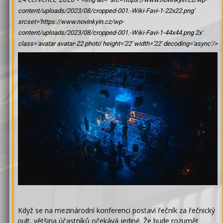
content/uploads/2023/08/cropped-001.-Wiki-Favi-1-22x22.png'
srcset='https://www.novinkyin.cz/wp-
content/uploads/2023/08/cropped-001.-Wiki-Favi-1-44x44.png 2x'
class='avatar avatar-22 photo' height='22' width='22' decoding='async'/>
Když se na mezinárodní konferenci postaví řečník za řečnický
pult, většina účastníků očekává jediné. Že bude rozumět