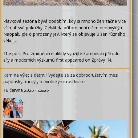
Plavková sezóna bývá obdobím, kdy si mnoho žen začne více
všímat své pokožky. Celulitida přitom není ničím neobvyklým.
Naopak, jde o přirozený jev, který se objevuje u žen různého
věku…
The post
Pro zmírnění celulitidy využijte kombinaci přírodní
síly a moderních výzkumů
first appeared on
Zprávy IN
.
Kam na výlet s dětmi? Vydejte se za dobrodružstvím mezi
papoušky, motýly a exotickými rostlinami
16 června 2026
-
czeko