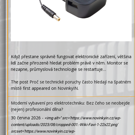
Když přestane správně fungovat elektronické zařízení, většina
lidí začne přirozeně hledat problém právě v něm. Monitor se
nezapne, průmyslová technologie se restartuje…
The post
Proč se technické poruchy často hledají na špatném
místě
first appeared on
NovinkyIN
.
Moderní vybavení pro elektrotechniku: Bez čeho se neobejde
(nejen) profesionální dílna?
30 června 2026
-
<img alt='' src='https://www.novinkyin.cz/wp-
content/uploads/2023/08/cropped-001.-Wiki-Favi-1-22x22.png'
srcset='https://www.novinkyin.cz/wp-