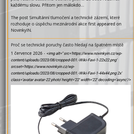
každému slovu. Přitom jen málokdo…
The post
Simultánní tlumočení a technické zázemí, které
rozhoduje o úspěchu mezinárodní akce
first appeared on
NovinkyIN
.
Proč se technické poruchy často hledají na špatném místě
1 července 2026
-
<img alt='' src='https://www.novinkyin.cz/wp-
content/uploads/2023/08/cropped-001.-Wiki-Favi-1-22x22.png'
srcset='https://www.novinkyin.cz/wp-
content/uploads/2023/08/cropped-001.-Wiki-Favi-1-44x44.png 2x'
class='avatar avatar-22 photo' height='22' width='22' decoding='async'/>