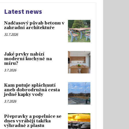
Latest news
Nadčasový půvab betonu v
zahradní architektuře
31.7.2026
Jaké prvky nabízí
moderní kuchyně na
míru?
3.7.2026
Kam putuje spláchnutí
aneb dobrodružná cesta
jedné kapky vody
3.7.2026
Přepravky a popelnice se
dnes vyrábějí takřka
výhradně z plastu