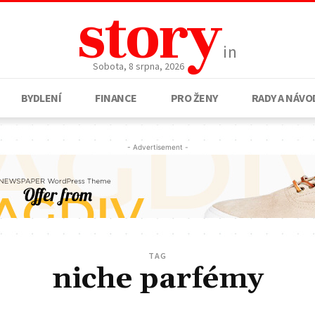
story
in
Sobota, 8 srpna, 2026
BYDLENÍ
FINANCE
PRO ŽENY
RADY A NÁVO
- Advertisement -
TAG
niche parfémy