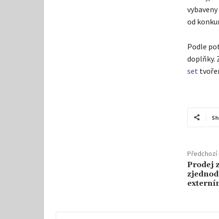
vybaveny 
od konku
Podle pot
doplňky.
set
tvořen
Sh
Předchozí 
Prodej 
zjednod
extern