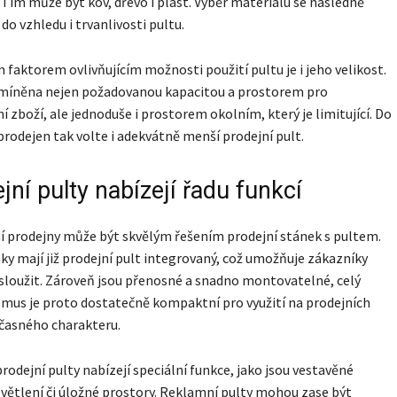
 Tím může být kov, dřevo i plast. Výběr materiálu se následně
do vzhledu i trvanlivosti pultu.
 faktorem ovlivňujícím možnosti použití pultu je i jeho velikost.
dmíněna nejen požadovanou kapacitou a prostorem pro
í zboží, ale jednoduše i prostorem okolním, který je limitující. Do
rodejen tak volte i adekvátně menší prodejní pult.
jní pulty nabízejí řadu funkcí
 prodejny může být skvělým řešením prodejní stánek s pultem.
ky mají již prodejní pult integrovaný, což umožňuje zákazníky
sloužit. Zároveň jsou přenosné a snadno montovatelné, celý
us je proto dostatečně kompaktní pro využití na prodejních
časného charakteru.
rodejní pulty nabízejí speciální funkce, jako jsou vestavěné
osvětlení či úložné prostory. Reklamní pulty mohou zase být