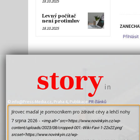
18.10.2025
Levný počítač
není protimluv
ZANECHA
18.10.2025
Přihlási
story
in
© info@Press-Media.cz, Praha 4, Publikace
PR článků
Jírovec maďal je pomocníkem pro zdravé cévy a lehčí nohy
7 srpna 2026
-
<img alt='' src='https://www.novinkyin.cz/wp-
content/uploads/2023/08/cropped-001.-Wiki-Favi-1-22x22.png'
srcset='https://www.novinkyin.cz/wp-