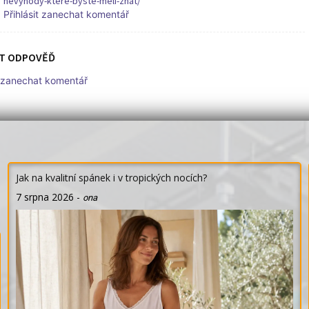
nevyhody-ktere-byste-meli-znat/
Přihlásit zanechat komentář
T ODPOVĚĎ
t zanechat komentář
Jak na kvalitní spánek i v tropických nocích?
7 srpna 2026
-
ona