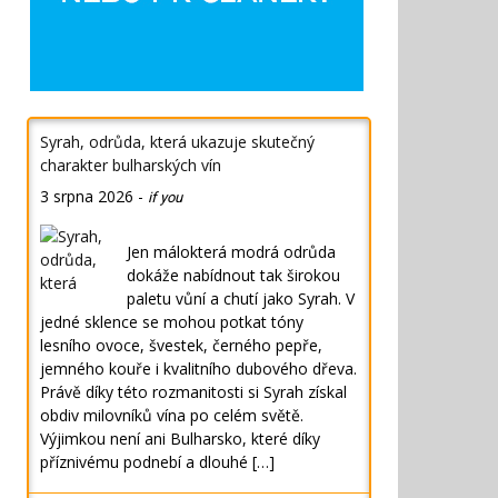
Syrah, odrůda, která ukazuje skutečný
charakter bulharských vín
3 srpna 2026
-
if you
Jen málokterá modrá odrůda
dokáže nabídnout tak širokou
paletu vůní a chutí jako Syrah. V
jedné sklence se mohou potkat tóny
lesního ovoce, švestek, černého pepře,
jemného kouře i kvalitního dubového dřeva.
Právě díky této rozmanitosti si Syrah získal
obdiv milovníků vína po celém světě.
Výjimkou není ani Bulharsko, které díky
příznivému podnebí a dlouhé […]