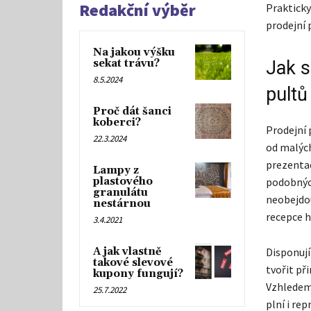
Redakční výběr
Prakticky
prodejní p
Na jakou výšku
sekat trávu?
Jak s
8.5.2024
pultů
Proč dát šanci
koberci?
Prodejní 
22.3.2024
od malých
prezentac
Lampy z
plastového
podobných
granulátu
neobejdou
nestárnou
recepce h
3.4.2021
A jak vlastně
Disponují
takové slevové
tvořit př
kupony fungují?
Vzhledem
25.7.2022
plní i rep