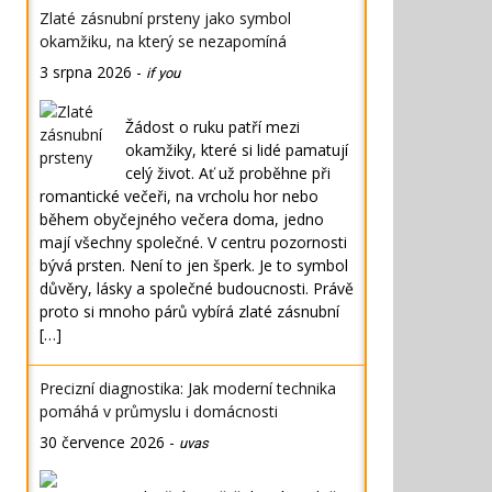
Zlaté zásnubní prsteny jako symbol
okamžiku, na který se nezapomíná
3 srpna 2026
-
if you
Žádost o ruku patří mezi
okamžiky, které si lidé pamatují
celý život. Ať už proběhne při
romantické večeři, na vrcholu hor nebo
během obyčejného večera doma, jedno
mají všechny společné. V centru pozornosti
bývá prsten. Není to jen šperk. Je to symbol
důvěry, lásky a společné budoucnosti. Právě
proto si mnoho párů vybírá zlaté zásnubní
[…]
Precizní diagnostika: Jak moderní technika
pomáhá v průmyslu i domácnosti
30 července 2026
-
uvas