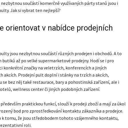
 nezbytnou součástí komerčně využívaných párty stanů jsou i
ulty. Jak si vybrat ten nejlepší?
e orientovat v nabídce prodejních
pulty jsou nezbytnou součástí různých prodejen i obchodů. A to
 butiků až po velké supermarketové prodejny. Hodí se i pro
i konkrétní značky na veletrzích, konferencích a jiných
 akcích. Prodejní pult doplní i stánky na trzích a akcích,
 se bez něj také restaurace, bary a pohostinská zařízení, ale i
otelů, wellness center či jiných podobných zařízení.
 především praktickou funkcí, slouží k prodeji zboží a mají za úkol
irozený bod pro zprostředkování kontaktu zákazníka a prodejce.
 k tomu, že jsou středobodem tohoto vzájemného kontaktu,
rezentativní roli.