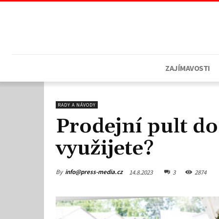
ZAJÍMAVOSTI
RADY A NÁVODY
Prodejní pult do
využijete?
By
info@press-media.cz
14.8.2023
3
2874