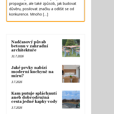
propagace, ale také způsob, jak budovat
důvěru, posilovat značku a odlišit se od
konkurence. Mnoho […]
Nadčasový půvab
betonu v zahradní
architektuře
31.7.2026
Jaké prvky nabízí
moderní kuchyně na
míru?
3.7.2026
Kam putuje spláchnutí
aneb dobrodružná
cesta jedné kapky vody
3.7.2026