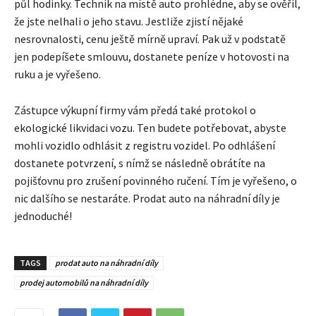
půl hodinky. Technik na místě auto prohlédne, aby se ověřil,
že jste nelhali o jeho stavu. Jestliže zjistí nějaké
nesrovnalosti, cenu ještě mírně upraví. Pak už v podstatě
jen podepíšete smlouvu, dostanete peníze v hotovosti na
ruku a je vyřešeno.
Zástupce výkupní firmy vám předá také protokol o
ekologické likvidaci vozu. Ten budete potřebovat, abyste
mohli vozidlo odhlásit z registru vozidel. Po odhlášení
dostanete potvrzení, s nímž se následně obrátíte na
pojišťovnu pro zrušení povinného ručení. Tím je vyřešeno, o
nic dalšího se nestaráte. Prodat auto na náhradní díly je
jednoduché!
TAGS
prodat auto na náhradní díly
prodej automobilů na náhradní díly