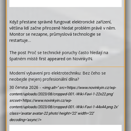
Když přestane správně fungovat elektronické zařízení,
většina lidí začne přirozeně hledat problém právě v něm.
Monitor se nezapne, průmyslová technologie se
restartuje…
The post
Proč se technické poruchy často hledají na
špatném místě
first appeared on
NovinkyIN
.
Moderní vybavení pro elektrotechniku: Bez čeho se
neobejde (nejen) profesionální dílna?
30 června 2026
-
<img alt='' src='https://www.novinkyin.cz/wp-
content/uploads/2023/08/cropped-001.-Wiki-Favi-1-22x22.png'
srcset='https://www.novinkyin.cz/wp-
content/uploads/2023/08/cropped-001.-Wiki-Favi-1-44x44.png 2x'
class='avatar avatar-22 photo' height='22' width='22'
decoding='async'/>