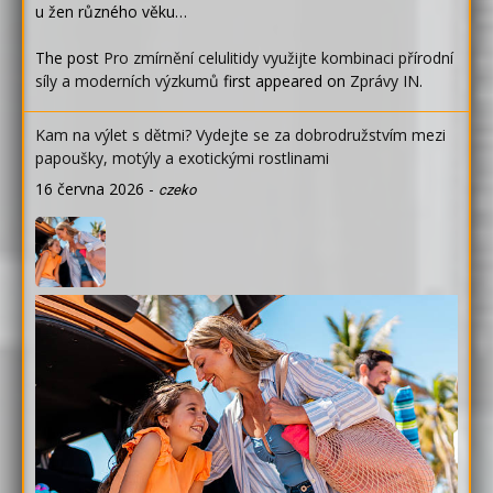
u žen různého věku…
The post
Pro zmírnění celulitidy využijte kombinaci přírodní
síly a moderních výzkumů
first appeared on
Zprávy IN
.
Kam na výlet s dětmi? Vydejte se za dobrodružstvím mezi
papoušky, motýly a exotickými rostlinami
16 června 2026
-
czeko