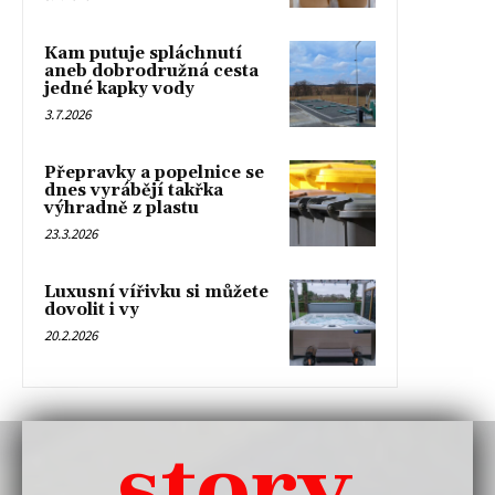
Kam putuje spláchnutí
aneb dobrodružná cesta
jedné kapky vody
3.7.2026
Přepravky a popelnice se
dnes vyrábějí takřka
výhradně z plastu
23.3.2026
Luxusní vířivku si můžete
dovolit i vy
20.2.2026
story