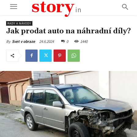
story
in
RADY A NÁVODY
Jak prodat auto na náhradní díly?
24.6.2024
0
1440
By
Svet v obraze