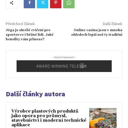
Předchozí článek
Další článek
Jóga je skvělé cvičení pro
Online casina jsou v mnoha
sportovce i běžné lidi. Jaké
ohledech lepší než ty tradiční
benefity vám přinese?
- Advertisement -
Další články autora
Výrobce plastových produktů
jako opora pro průmysl,
stavebnictví i moderní technické
aplikace