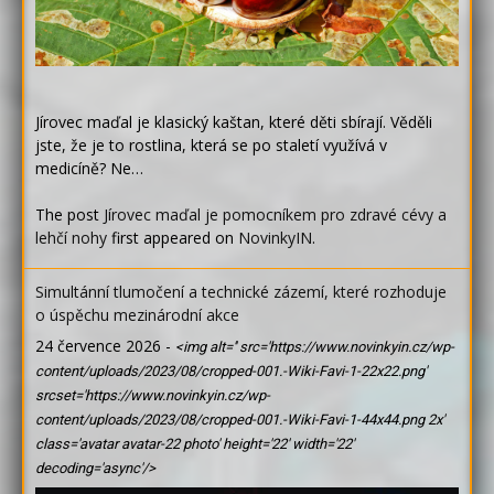
Jírovec maďal je klasický kaštan, které děti sbírají. Věděli
jste, že je to rostlina, která se po staletí využívá v
medicíně? Ne…
The post
Jírovec maďal je pomocníkem pro zdravé cévy a
lehčí nohy
first appeared on
NovinkyIN
.
Simultánní tlumočení a technické zázemí, které rozhoduje
o úspěchu mezinárodní akce
24 července 2026
-
<img alt='' src='https://www.novinkyin.cz/wp-
content/uploads/2023/08/cropped-001.-Wiki-Favi-1-22x22.png'
srcset='https://www.novinkyin.cz/wp-
content/uploads/2023/08/cropped-001.-Wiki-Favi-1-44x44.png 2x'
class='avatar avatar-22 photo' height='22' width='22'
decoding='async'/>