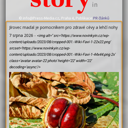
in
© info@Press-Media.cz, Praha 4, Publikace
PR článků
Jírovec maďal je pomocníkem pro zdravé cévy a lehčí nohy
7 srpna 2026
-
<img alt='' src='https://www.novinkyin.cz/wp-
content/uploads/2023/08/cropped-001.-Wiki-Favi-1-22x22.png'
srcset='https://www.novinkyin.cz/wp-
content/uploads/2023/08/cropped-001.-Wiki-Favi-1-44x44.png 2x'
class='avatar avatar-22 photo' height='22' width='22'
decoding='async'/>