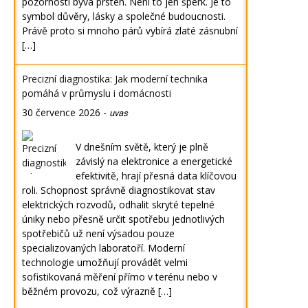
pozornosti bývá prsten. Není to jen šperk. Je to
symbol důvěry, lásky a společné budoucnosti.
Právě proto si mnoho párů vybírá zlaté zásnubní
[…]
Precizní diagnostika: Jak moderní technika
pomáhá v průmyslu i domácnosti
30 července 2026
-
uvas
V dnešním světě, který je plně
závislý na elektronice a energetické
efektivitě, hrají přesná data klíčovou
roli. Schopnost správně diagnostikovat stav
elektrických rozvodů, odhalit skryté tepelné
úniky nebo přesně určit spotřebu jednotlivých
spotřebičů už není výsadou pouze
specializovaných laboratoří. Moderní
technologie umožňují provádět velmi
sofistikovaná měření přímo v terénu nebo v
běžném provozu, což výrazně […]