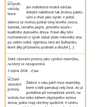
Jen málokterá modrá odrůda
dokáže nabídnout tak širokou paletu
vůní a chutí jako Syrah. V jedné
sklence se mohou potkat tóny lesního ovoce,
švestek, černého pepře, jemného kouře i
kvalitního dubového dřeva. Právě díky této
rozmanitosti si Syrah získal obdiv milovníků vína
po celém světě. Výjimkou není ani Bulharsko,
které díky příznivému podnebí a dlouhé […]
Zlaté zásnubní prsteny jako symbol okamžiku,
na který se nezapomíná
3 srpna 2026
-
if you
Žádost o ruku patří mezi okamžiky,
které si lidé pamatují celý život. Ať už
proběhne při romantické večeři, na
vrcholu hor nebo během obyčejného večera
doma, jedno mají všechny společné. V centru