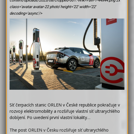
content/uploads/2023/08/cropped-001.-Wiki-Favi-1-44x44.png 2x'
class='avatar avatar-22 photo' height='22' width='22'
decoding='async'/>
Síť čerpacích stanic ORLEN v České republice pokračuje v
rozvoji elektromobility a rozšiřuje vlastní síť ultrarychlého
dobíjení. Po uvedení první vlastní lokality…
The post
ORLEN v Česku rozšiřuje síť ultrarychlého