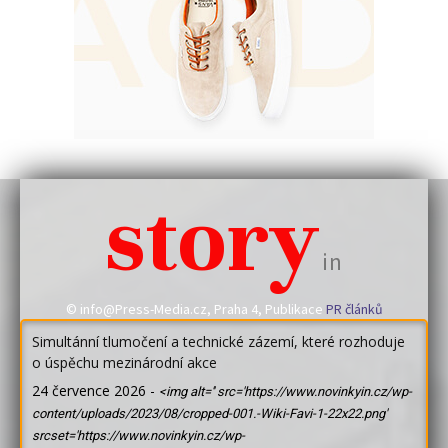
story
in
© info@Press-Media.cz, Praha 4, Publikace
PR článků
Simultánní tlumočení a technické zázemí, které rozhoduje
o úspěchu mezinárodní akce
24 července 2026
-
<img alt='' src='https://www.novinkyin.cz/wp-
content/uploads/2023/08/cropped-001.-Wiki-Favi-1-22x22.png'
srcset='https://www.novinkyin.cz/wp-