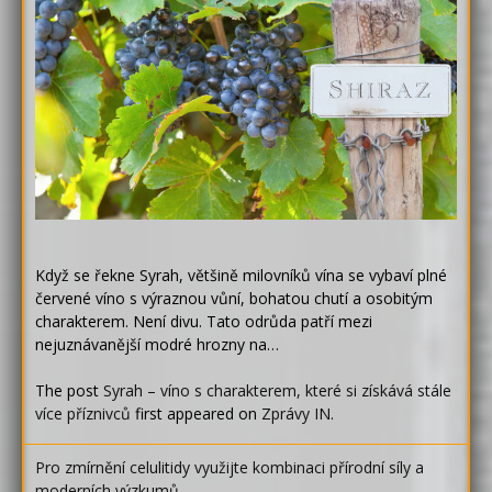
Když se řekne Syrah, většině milovníků vína se vybaví plné
červené víno s výraznou vůní, bohatou chutí a osobitým
charakterem. Není divu. Tato odrůda patří mezi
nejuznávanější modré hrozny na…
The post
Syrah – víno s charakterem, které si získává stále
více příznivců
first appeared on
Zprávy IN
.
Pro zmírnění celulitidy využijte kombinaci přírodní síly a
moderních výzkumů