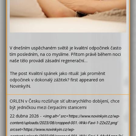
V dnešním uspěchaném světě je kvalitní odpočinek často
tím posledním, na co myslíme. Přitom právě během noci
naše tělo provádí zásadní regenerační…
The post
Kvalitní spánek jako rituál: Jak proměnit
odpočinek v dokonalý zážitek?
first appeared on
NovinkyIN
.
ORLEN v Česku rozšiřuje síť ultrarychlého dobíjení, chce
být jedničkou mezi čerpacími stanicemi
22 dubna 2026
-
<img alt='' src='https://www.novinkyin.cz/wp-
content/uploads/2023/08/cropped-001.-Wiki-Favi-1-22x22.png'
srcset='https://www.novinkyin.cz/wp-