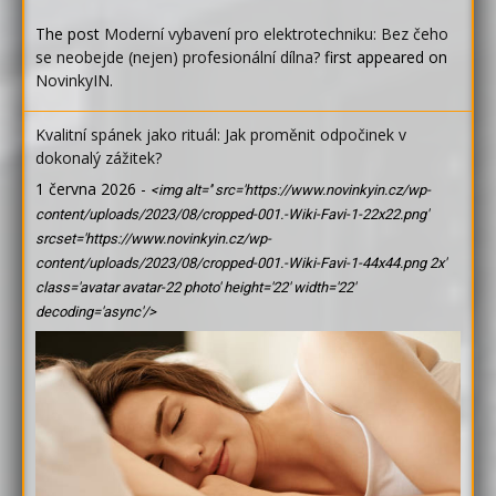
The post
Moderní vybavení pro elektrotechniku: Bez čeho
se neobejde (nejen) profesionální dílna?
first appeared on
NovinkyIN
.
Kvalitní spánek jako rituál: Jak proměnit odpočinek v
dokonalý zážitek?
1 června 2026
-
<img alt='' src='https://www.novinkyin.cz/wp-
content/uploads/2023/08/cropped-001.-Wiki-Favi-1-22x22.png'
srcset='https://www.novinkyin.cz/wp-
content/uploads/2023/08/cropped-001.-Wiki-Favi-1-44x44.png 2x'
class='avatar avatar-22 photo' height='22' width='22'
decoding='async'/>