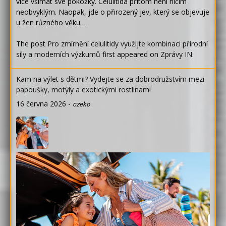
více všímat své pokožky. Celulitida přitom není ničím
neobvyklým. Naopak, jde o přirozený jev, který se objevuje
u žen různého věku…
The post
Pro zmírnění celulitidy využijte kombinaci přírodní
síly a moderních výzkumů
first appeared on
Zprávy IN
.
Kam na výlet s dětmi? Vydejte se za dobrodružstvím mezi
papoušky, motýly a exotickými rostlinami
16 června 2026
-
czeko