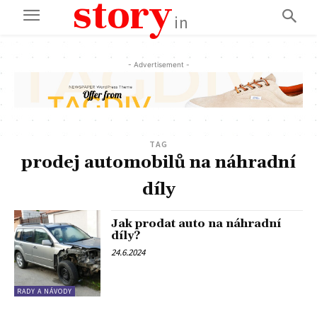
story
in
- Advertisement -
TAG
prodej automobilů na náhradní
díly
Jak prodat auto na náhradní
díly?
24.6.2024
RADY A NÁVODY