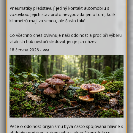
Pneumatiky představují jediný kontakt automobilu s
vozovkou. Jejich stav proto nevypovídá jen o tom, kolik
kilometrů mají za sebou, ale často také…
Co všechno dnes ovlivňuje naši odolnost a proč při výběru
vitálních hub nestačí sledovat jen jejich název
18 června 2026
-
ona
Péče o odolnost organismu bývá často spojována hlavně s
obdobím podzimu a zimy nebo s okamžikem, kdy se