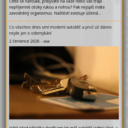
Cítíte se nafouklí, přibýváte na váze nebo vás trápí
nepříjemné otoky rukou a nohou? Pak nejspíš máte
zavodněný organismus. Naštěstí existuje účinná…
Co všechno dnes umí moderní autoklíč a proč už dávno
nejde jen o odemykání
2 července 2026
-
ona
Ještě před několika desítkami let měl autoklíč jediný úkol, a