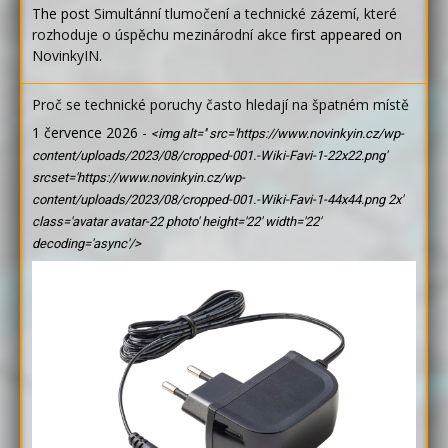
The post
Simultánní tlumočení a technické zázemí, které
rozhoduje o úspěchu mezinárodní akce
first appeared on
NovinkyIN
.
Proč se technické poruchy často hledají na špatném místě
1 července 2026
-
<img alt='' src='https://www.novinkyin.cz/wp-
content/uploads/2023/08/cropped-001.-Wiki-Favi-1-22x22.png'
srcset='https://www.novinkyin.cz/wp-
content/uploads/2023/08/cropped-001.-Wiki-Favi-1-44x44.png 2x'
class='avatar avatar-22 photo' height='22' width='22'
decoding='async'/>