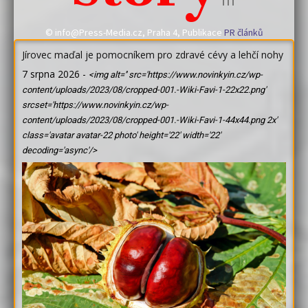
© info@Press-Media.cz, Praha 4, Publikace
PR článků
Jírovec maďal je pomocníkem pro zdravé cévy a lehčí nohy
7 srpna 2026
-
<img alt='' src='https://www.novinkyin.cz/wp-
content/uploads/2023/08/cropped-001.-Wiki-Favi-1-22x22.png'
srcset='https://www.novinkyin.cz/wp-
content/uploads/2023/08/cropped-001.-Wiki-Favi-1-44x44.png 2x'
class='avatar avatar-22 photo' height='22' width='22'
decoding='async'/>