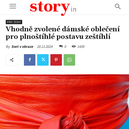
story
in
PRO ŽENY
Vhodně zvolené dámské oblečení
pro plnoštíhlé postavu zeštíhlí
20.11.2024
0
1439
By
Svet v obraze