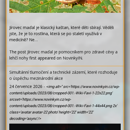
Jírovec maďal je klasický kaštan, které děti sbírají. Věděli
jste, že je to rostlina, která se po staletí využívá v
medicíně? Ne…
The post
Jírovec maďal je pomocníkem pro zdravé cévy a
lehčí nohy
first appeared on
NovinkyIN
.
Simultánní tlumočení a technické zázemí, které rozhoduje
o úspěchu mezinárodní akce
24 července 2026
-
<img alt='' src='https://www.novinkyin.cz/wp-
content/uploads/2023/08/cropped-001.-Wiki-Favi-1-22x22.png'
srcset='https://www.novinkyin.cz/wp-
content/uploads/2023/08/cropped-001.-Wiki-Favi-1-44x44.png 2x'
class='avatar avatar-22 photo' height='22' width='22'
decoding='async'/>