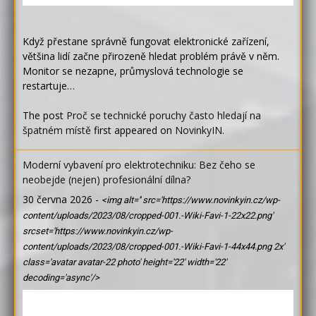
Když přestane správně fungovat elektronické zařízení,
většina lidí začne přirozeně hledat problém právě v něm.
Monitor se nezapne, průmyslová technologie se
restartuje…
The post
Proč se technické poruchy často hledají na
špatném místě
first appeared on
NovinkyIN
.
Moderní vybavení pro elektrotechniku: Bez čeho se
neobejde (nejen) profesionální dílna?
30 června 2026
-
<img alt='' src='https://www.novinkyin.cz/wp-
content/uploads/2023/08/cropped-001.-Wiki-Favi-1-22x22.png'
srcset='https://www.novinkyin.cz/wp-
content/uploads/2023/08/cropped-001.-Wiki-Favi-1-44x44.png 2x'
class='avatar avatar-22 photo' height='22' width='22'
decoding='async'/>