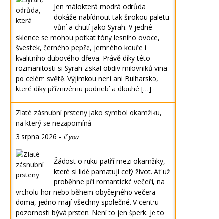
Jen málokterá modrá odrůda
dokáže nabídnout tak širokou paletu
vůní a chutí jako Syrah. V jedné
sklence se mohou potkat tóny lesního ovoce,
švestek, černého pepře, jemného kouře i
kvalitního dubového dřeva. Právě díky této
rozmanitosti si Syrah získal obdiv milovníků vína
po celém světě. Výjimkou není ani Bulharsko,
které díky příznivému podnebí a dlouhé […]
Zlaté zásnubní prsteny jako symbol okamžiku,
na který se nezapomíná
3 srpna 2026
-
if you
Žádost o ruku patří mezi okamžiky,
které si lidé pamatují celý život. Ať už
proběhne při romantické večeři, na
vrcholu hor nebo během obyčejného večera
doma, jedno mají všechny společné. V centru
pozornosti bývá prsten. Není to jen šperk. Je to