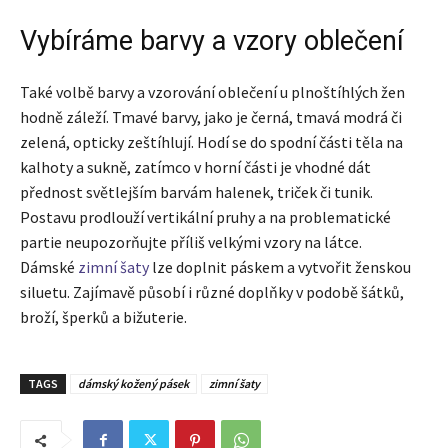
Vybíráme barvy a vzory oblečení
Také volbě barvy a vzorování oblečení u plnoštíhlých žen
hodně záleží. Tmavé barvy, jako je černá, tmavá modrá či
zelená, opticky zeštíhlují. Hodí se do spodní části těla na
kalhoty a sukně, zatímco v horní části je vhodné dát
přednost světlejším barvám halenek, triček či tunik.
Postavu prodlouží vertikální pruhy a na problematické
partie neupozorňujte příliš velkými vzory na látce.
Dámské
zimní šaty
lze doplnit páskem a vytvořit ženskou
siluetu. Zajímavě působí i různé doplňky v podobě šátků,
broží, šperků a bižuterie.
TAGS
dámský kožený pásek
zimní šaty