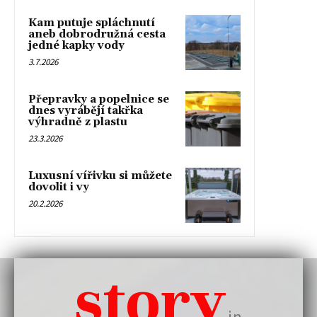
Kam putuje spláchnutí
aneb dobrodružná cesta
jedné kapky vody
3.7.2026
Přepravky a popelnice se
dnes vyrábějí takřka
výhradně z plastu
23.3.2026
Luxusní vířivku si můžete
dovolit i vy
20.2.2026
story
in