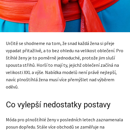
Určitě se shodneme na tom, že snad každá žena si přeje
vypadat přitažlivě, a to bez ohledu na velikost oblečení. Pro
štíhlé ženy je to poměrně jednoduché, protože jim sluší
spousta střihů. Horší to mají ty, jejichž oblečení začíná na
velikosti XXL a výše. Nabídka modelů není právě nejlepší,
navíc plnoštíhlá žena musí více přemýšlet nad výběrem
oděvů.
Co vylepší nedostatky postavy
Móda pro plnoštíhlé ženy v posledních letech zaznamenala
posun dopředu. Stále více obchodů se zaměřuje na