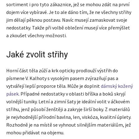
sortiment i pro tyto zákaznice, jež se mohou zdát na první
dojem více vybíravé. Je to ale dáno tím, že ne všechny střihy
jim dělají pěknou postavu. Navíc musejí zamaskovat svoje
nedostatky. Takže při volbě oblečení musejí více přemýšlet
a zkoušet všechny možnosti.
Jaké zvolit střihy
Horní část těla zúží a krk opticky prodlouží výstřih do
písmene V. Kalhoty s vysokým pasem zvýrazňují pas a
vytvářejí lepší proporce těla. Může je doplnit
dámský kožený
pásek
. Případné nedostatky v oblasti bříška a boků skryjí
volnější tuniky. Letní a zimní šaty je ideální volit v áčkovém
střihu, jenž působí ženštěji a zakryje širší boky. Z materiálů
je nejvhodnější přírodní bavlna, len, viskóza, kvalitní úplety.
Rozhodně je na místě se vyhnout silnějším materiálům, jež
mohou přidávat na objemu.