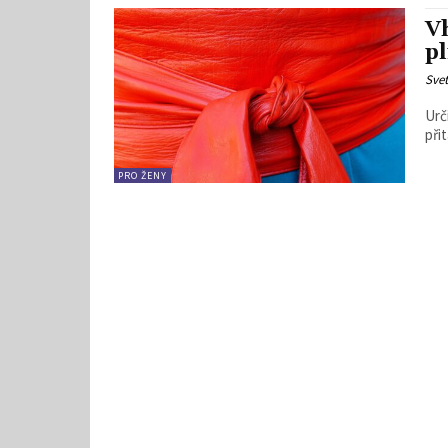
V
pl
Svet
Urč
přit
PRO ŽENY