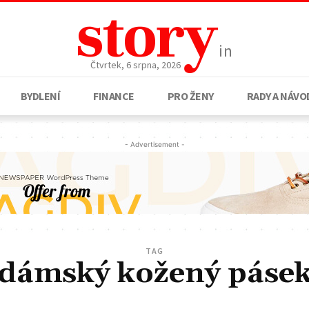
story
in
Čtvrtek, 6 srpna, 2026
BYDLENÍ
FINANCE
PRO ŽENY
RADY A NÁVO
- Advertisement -
TAG
dámský kožený páse