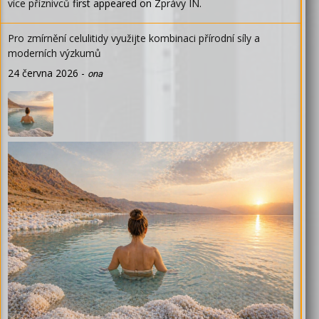
více příznivců
first appeared on
Zprávy IN
.
Pro zmírnění celulitidy využijte kombinaci přírodní síly a
moderních výzkumů
24 června 2026
-
ona