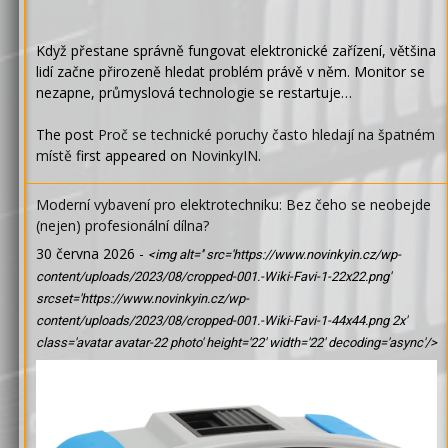
Když přestane správně fungovat elektronické zařízení, většina
lidí začne přirozeně hledat problém právě v něm. Monitor se
nezapne, průmyslová technologie se restartuje…
The post
Proč se technické poruchy často hledají na špatném
místě
first appeared on
NovinkyIN
.
Moderní vybavení pro elektrotechniku: Bez čeho se neobejde
(nejen) profesionální dílna?
30 června 2026
-
<img alt='' src='https://www.novinkyin.cz/wp-
content/uploads/2023/08/cropped-001.-Wiki-Favi-1-22x22.png'
srcset='https://www.novinkyin.cz/wp-
content/uploads/2023/08/cropped-001.-Wiki-Favi-1-44x44.png 2x'
class='avatar avatar-22 photo' height='22' width='22' decoding='async'/>