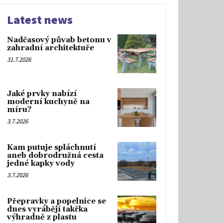
Latest news
Nadčasový půvab betonu v
zahradní architektuře
31.7.2026
Jaké prvky nabízí
moderní kuchyně na
míru?
3.7.2026
Kam putuje spláchnutí
aneb dobrodružná cesta
jedné kapky vody
3.7.2026
Přepravky a popelnice se
dnes vyrábějí takřka
výhradně z plastu