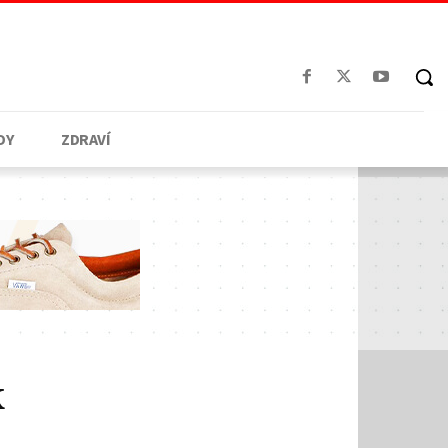
DY
ZDRAVÍ
k