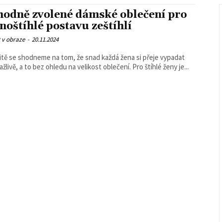
hodně zvolené dámské oblečení pro
noštíhlé postavu zeštíhlí
 v obraze
-
20.11.2024
itě se shodneme na tom, že snad každá žena si přeje vypadat
ažlivě, a to bez ohledu na velikost oblečení. Pro štíhlé ženy je...