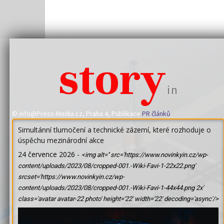
story
in
© info@Press-Media.cz, Praha 4, Publikace
PR článků
Simultánní tlumočení a technické zázemí, které rozhoduje o
úspěchu mezinárodní akce
24 července 2026
-
<img alt='' src='https://www.novinkyin.cz/wp-
content/uploads/2023/08/cropped-001.-Wiki-Favi-1-22x22.png'
srcset='https://www.novinkyin.cz/wp-
content/uploads/2023/08/cropped-001.-Wiki-Favi-1-44x44.png 2x'
class='avatar avatar-22 photo' height='22' width='22' decoding='async'/>