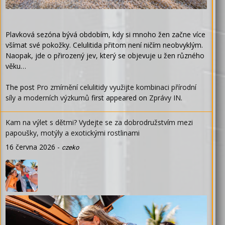
Plavková sezóna bývá obdobím, kdy si mnoho žen začne více
všímat své pokožky. Celulitida přitom není ničím neobvyklým.
Naopak, jde o přirozený jev, který se objevuje u žen různého
věku…
The post
Pro zmírnění celulitidy využijte kombinaci přírodní
síly a moderních výzkumů
first appeared on
Zprávy IN
.
Kam na výlet s dětmi? Vydejte se za dobrodružstvím mezi
papoušky, motýly a exotickými rostlinami
16 června 2026
-
czeko