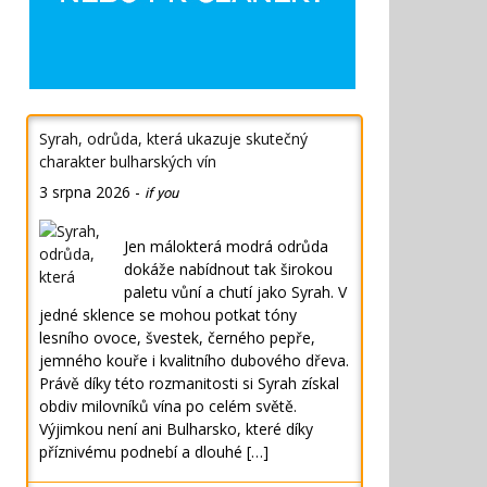
Syrah, odrůda, která ukazuje skutečný
charakter bulharských vín
3 srpna 2026
-
if you
Jen málokterá modrá odrůda
dokáže nabídnout tak širokou
paletu vůní a chutí jako Syrah. V
jedné sklence se mohou potkat tóny
lesního ovoce, švestek, černého pepře,
jemného kouře i kvalitního dubového dřeva.
Právě díky této rozmanitosti si Syrah získal
obdiv milovníků vína po celém světě.
Výjimkou není ani Bulharsko, které díky
příznivému podnebí a dlouhé […]