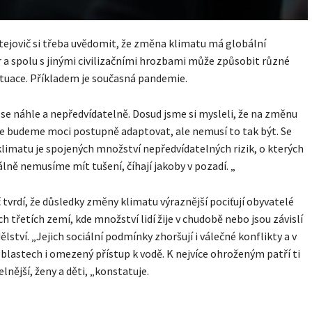
ejovič si třeba uvědomit, že změna klimatu má globální
 a spolu s jinými civilizačními hrozbami může způsobit různé
ituace. Příkladem je současná pandemie.
 se náhle a nepředvídatelně. Dosud jsme si mysleli, že na změnu
e budeme moci postupně adaptovat, ale nemusí to tak být. Se
imatu je spojených množství nepředvídatelných rizik, o kterých
ě nemusíme mít tušení, číhají jakoby v pozadí. „
 tvrdí, že důsledky změny klimatu výraznější pociťují obyvatelé
h třetích zemí, kde množství lidí žije v chudobě nebo jsou závislí
ství. „Jejich sociální podmínky zhoršují i ​​válečné konflikty a v
blastech i omezený přístup k vodě. K nejvíce ohroženým patří ti
lnější, ženy a děti, „konstatuje.