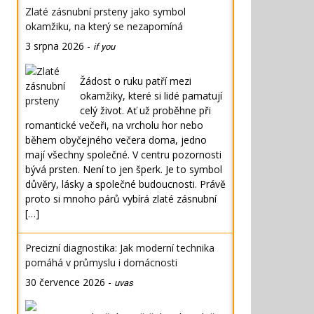
Zlaté zásnubní prsteny jako symbol
okamžiku, na který se nezapomíná
3 srpna 2026
-
if you
Žádost o ruku patří mezi
okamžiky, které si lidé pamatují
celý život. Ať už proběhne při
romantické večeři, na vrcholu hor nebo
během obyčejného večera doma, jedno
mají všechny společné. V centru pozornosti
bývá prsten. Není to jen šperk. Je to symbol
důvěry, lásky a společné budoucnosti. Právě
proto si mnoho párů vybírá zlaté zásnubní
[…]
Precizní diagnostika: Jak moderní technika
pomáhá v průmyslu i domácnosti
30 července 2026
-
uvas