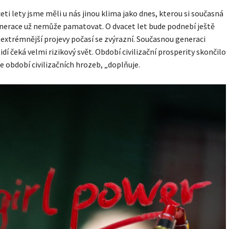
ceti lety jsme měli u nás jinou klima jako dnes, kterou si současná
erace už nemůže pamatovat. O dvacet let bude podnebí ještě
a extrémnější projevy počasí se zvýrazní. Současnou generaci
idí čeká velmi rizikový svět. Období civilizační prosperity skončilo
se období civilizačních hrozeb, „doplňuje.