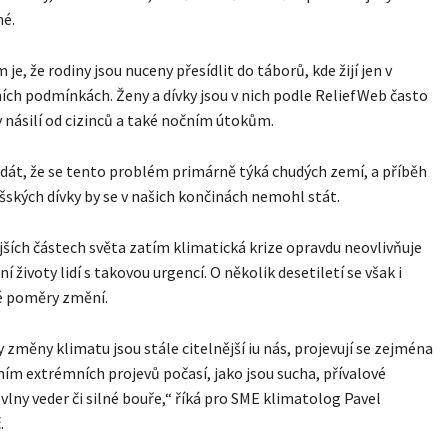
né.
je, že rodiny jsou nuceny přesídlit do táborů, kde žijí jen v
ích podmínkách. Ženy a dívky jsou v nich podle ReliefWeb často
 násilí od cizinců a také nočním útokům.
dát, že se tento problém primárně týká chudých zemí, a příběh
ských dívky by se v našich končinách nemohl stát.
jších částech světa zatím klimatická krize opravdu neovlivňuje
 životy lidí s takovou urgencí. O několik desetiletí se však i
é poměry změní.
 změny klimatu jsou stále citelnější iu nás, projevují se zejména
ím extrémních projevů počasí, jako jsou sucha, přívalové
vlny veder či silné bouře,“ říká pro SME klimatolog Pavel
.