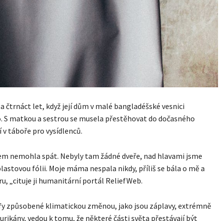
a čtrnáct let, když její dům v malé bangladéšské vesnici
. S matkou a sestrou se musela přestěhovat do dočasného
 v táboře pro vysídlenců.
sem nemohla spát. Nebyly tam žádné dveře, nad hlavami jsme
plastovou fólii. Moje máma nespala nikdy, příliš se bála o mě a
u, „cituje ji humanitární portál ReliefWeb.
y způsobené klimatickou změnou, jako jsou záplavy, extrémně
hurikány, vedou k tomu, že některé části světa přestávají být