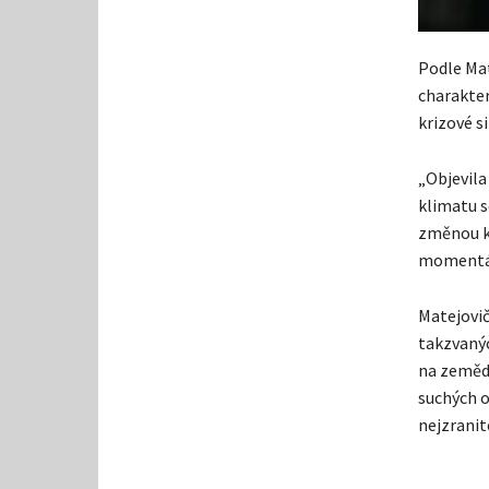
Podle Mat
charakter
krizové s
„Objevila
klimatu s
změnou kl
momentáln
Matejovič
takzvanýc
na zeměděl
suchých o
nejzranite