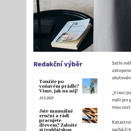
Redakční výběr
Sathi měl
zatopeno
ubytování
Toužíte po
voňavém prádle?
Víme, jak na něj!
„V noci j
23.5.2025
měli jen 
mou sestr
Jste manuálně
zruční a rádi
pracujete
Katastrof
dřevem? Založte
suchá či 
si truhlářskou