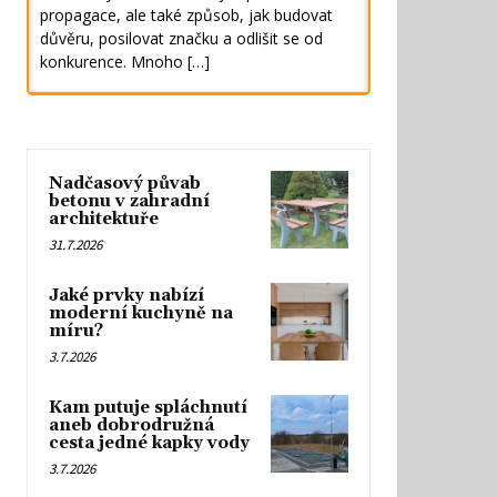
propagace, ale také způsob, jak budovat
důvěru, posilovat značku a odlišit se od
konkurence. Mnoho […]
Nadčasový půvab
betonu v zahradní
architektuře
31.7.2026
Jaké prvky nabízí
moderní kuchyně na
míru?
3.7.2026
Kam putuje spláchnutí
aneb dobrodružná
cesta jedné kapky vody
3.7.2026