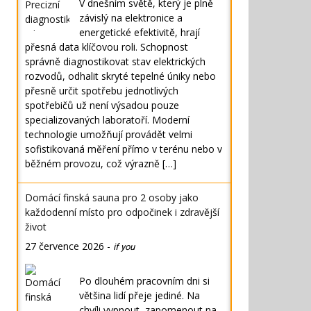
V dnešním světě, který je plně
závislý na elektronice a
energetické efektivitě, hrají
přesná data klíčovou roli. Schopnost
správně diagnostikovat stav elektrických
rozvodů, odhalit skryté tepelné úniky nebo
přesně určit spotřebu jednotlivých
spotřebičů už není výsadou pouze
specializovaných laboratoří. Moderní
technologie umožňují provádět velmi
sofistikovaná měření přímo v terénu nebo v
běžném provozu, což výrazně […]
Domácí finská sauna pro 2 osoby jako
každodenní místo pro odpočinek i zdravější
život
27 července 2026
-
if you
Po dlouhém pracovním dni si
většina lidí přeje jediné. Na
chvíli vypnout, zapomenout na