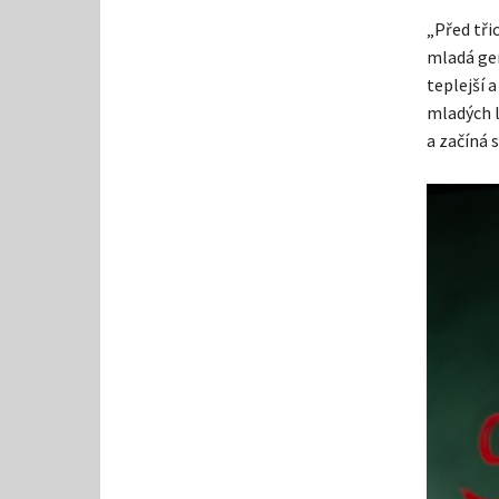
„Před tři
mladá gen
teplejší 
mladých l
a začíná 