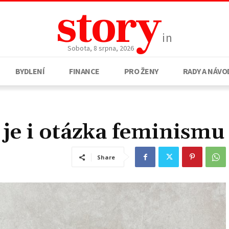
story
in
Sobota, 8 srpna, 2026
BYDLENÍ
FINANCE
PRO ŽENY
RADY A NÁVO
 je i otázka feminismu
Share