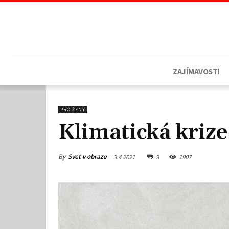
ZAJÍMAVOSTI
PRO ŽENY
Klimatická krize
By
Svet v obraze
3.4.2021
3
1907