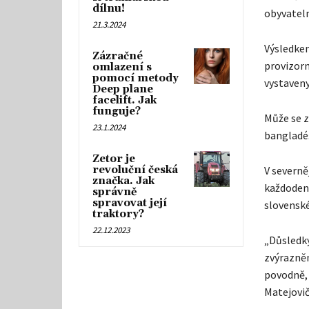
dílnu!
obyvatel
21.3.2024
Výsledkem 
Zázračné
provizorn
omlazení s
pomocí metody
vystaveny
Deep plane
facelift. Jak
funguje?
Může se z
23.1.2024
bangladéš
Zetor je
revoluční česká
V severně
značka. Jak
každodenní
správně
spravovat její
slovensk
traktory?
22.12.2023
„Důsledky
zvýrazněn
povodně, 
Matejovič