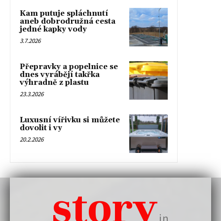
Kam putuje spláchnutí
aneb dobrodružná cesta
jedné kapky vody
3.7.2026
Přepravky a popelnice se
dnes vyrábějí takřka
výhradně z plastu
23.3.2026
Luxusní vířivku si můžete
dovolit i vy
20.2.2026
story
in