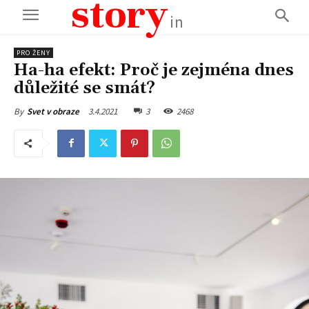
story
in
PRO ŽENY
Ha-ha efekt: Proč je zejména dnes
důležité se smát?
3.4.2021
3
2468
By
Svet v obraze