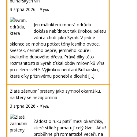
bulharských vín
3 srpna 2026
-
if you
Jen málokterá modrá odrůda
dokáže nabídnout tak širokou paletu
vůní a chutí jako Syrah. V jedné
sklence se mohou potkat tóny lesního ovoce,
švestek, černého pepře, jemného kouře i
kvalitního dubového dřeva. Právě díky této
rozmanitosti si Syrah získal obdiv milovníků vína
po celém světě. Výjimkou není ani Bulharsko,
které díky příznivému podnebí a dlouhé […]
Zlaté zásnubní prsteny jako symbol okamžiku,
na který se nezapomíná
3 srpna 2026
-
if you
Žádost o ruku patří mezi okamžiky,
které si lidé pamatují celý život. Ať už
proběhne při romantické večeři, na