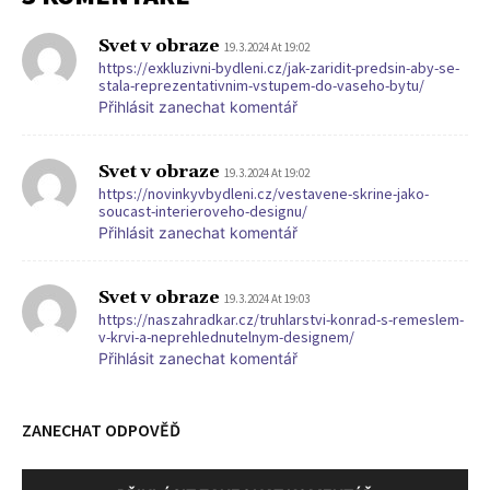
Svet v obraze
19.3.2024 At 19:02
https://exkluzivni-bydleni.cz/jak-zaridit-predsin-aby-se-
stala-reprezentativnim-vstupem-do-vaseho-bytu/
Přihlásit zanechat komentář
Svet v obraze
19.3.2024 At 19:02
https://novinkyvbydleni.cz/vestavene-skrine-jako-
soucast-interieroveho-designu/
Přihlásit zanechat komentář
Svet v obraze
19.3.2024 At 19:03
https://naszahradkar.cz/truhlarstvi-konrad-s-remeslem-
v-krvi-a-neprehlednutelnym-designem/
Přihlásit zanechat komentář
ZANECHAT ODPOVĚĎ