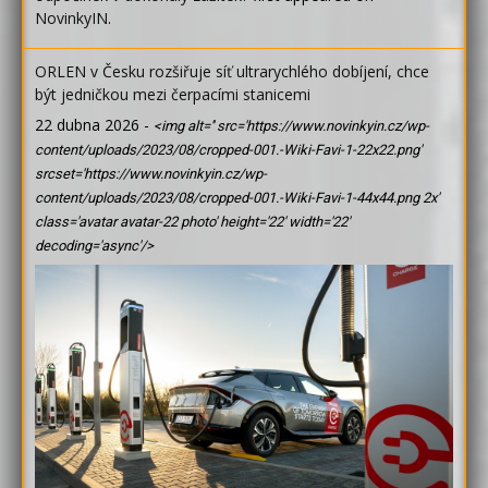
NovinkyIN
.
ORLEN v Česku rozšiřuje síť ultrarychlého dobíjení, chce
být jedničkou mezi čerpacími stanicemi
22 dubna 2026
-
<img alt='' src='https://www.novinkyin.cz/wp-
content/uploads/2023/08/cropped-001.-Wiki-Favi-1-22x22.png'
srcset='https://www.novinkyin.cz/wp-
content/uploads/2023/08/cropped-001.-Wiki-Favi-1-44x44.png 2x'
class='avatar avatar-22 photo' height='22' width='22'
decoding='async'/>