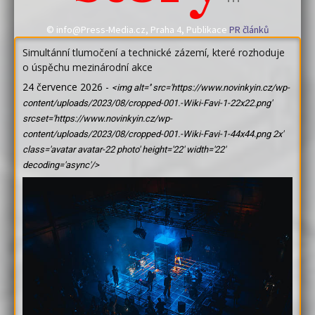
© info@Press-Media.cz, Praha 4, Publikace
PR článků
Simultánní tlumočení a technické zázemí, které rozhoduje
o úspěchu mezinárodní akce
24 července 2026
-
<img alt='' src='https://www.novinkyin.cz/wp-
content/uploads/2023/08/cropped-001.-Wiki-Favi-1-22x22.png'
srcset='https://www.novinkyin.cz/wp-
content/uploads/2023/08/cropped-001.-Wiki-Favi-1-44x44.png 2x'
class='avatar avatar-22 photo' height='22' width='22'
decoding='async'/>