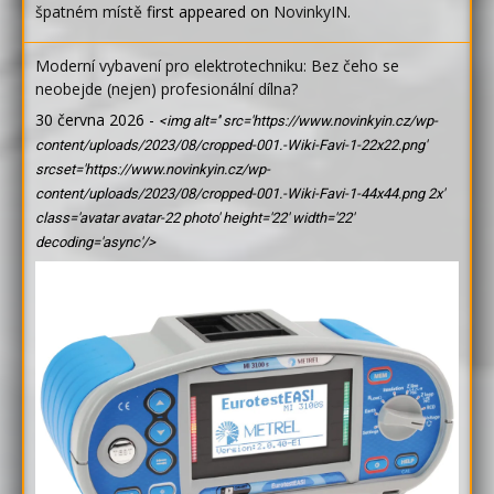
špatném místě
first appeared on
NovinkyIN
.
Moderní vybavení pro elektrotechniku: Bez čeho se
neobejde (nejen) profesionální dílna?
30 června 2026
-
<img alt='' src='https://www.novinkyin.cz/wp-
content/uploads/2023/08/cropped-001.-Wiki-Favi-1-22x22.png'
srcset='https://www.novinkyin.cz/wp-
content/uploads/2023/08/cropped-001.-Wiki-Favi-1-44x44.png 2x'
class='avatar avatar-22 photo' height='22' width='22'
decoding='async'/>