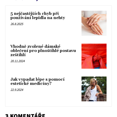
5 nejčastějších chyb při
používání lepidla na nehty
26.8.2025
Vhodně zvolené dámské
oblečení pro plnoštíhlé postavu
zeštíhlí
20.11.2024
Jak vypadat lépe s pomocí
estetické medicíny?
22.9.2024
3 KOMENTÁŘE