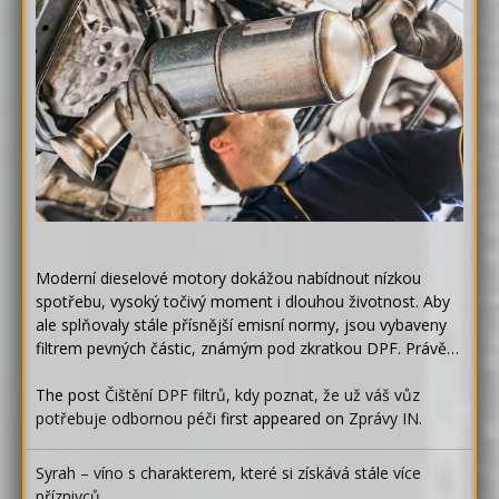
Moderní dieselové motory dokážou nabídnout nízkou
spotřebu, vysoký točivý moment i dlouhou životnost. Aby
ale splňovaly stále přísnější emisní normy, jsou vybaveny
filtrem pevných částic, známým pod zkratkou DPF. Právě…
The post
Čištění DPF filtrů, kdy poznat, že už váš vůz
potřebuje odbornou péči
first appeared on
Zprávy IN
.
Syrah – víno s charakterem, které si získává stále více
příznivců