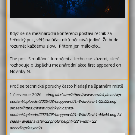
Když se na mezinárodní konferenci postaví řečník za
řečnický pult, většina účastníků očekává jediné. Že bude
rozumět každému slovu. Přitom jen málokdo…
The post
Simultánní tlumočení a technické zázemí, které
rozhoduje o úspěchu mezinárodní akce
first appeared on
NovinkyIN
.
Proč se technické poruchy často hledají na špatném místě
1 července 2026
-
<img alt='' src='https://www.novinkyin.cz/wp-
content/uploads/2023/08/cropped-001.-Wiki-Favi-1-22x22.png'
srcset='https://www.novinkyin.cz/wp-
content/uploads/2023/08/cropped-001.-Wiki-Favi-1-44x44.png 2x'
class='avatar avatar-22 photo' height='22' width='22'
decoding='async'/>