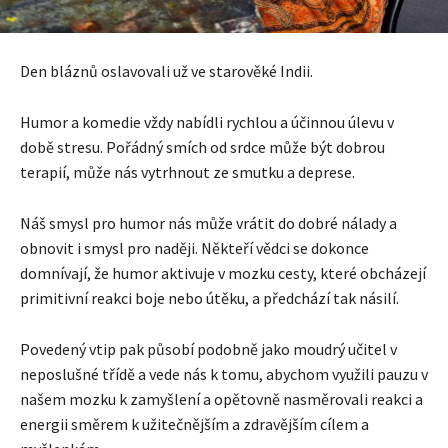
Den bláznů oslavovali už ve starověké Indii.
Humor a komedie vždy nabídli rychlou a účinnou úlevu v
době stresu. Pořádný smích od srdce může být dobrou
terapií, může nás vytrhnout ze smutku a deprese.
Náš smysl pro humor nás může vrátit do dobré nálady a
obnovit i smysl pro naději. Někteří vědci se dokonce
domnívají, že humor aktivuje v mozku cesty, které obcházejí
primitivní reakci boje nebo útěku, a předchází tak násilí.
Povedený vtip pak působí podobně jako moudrý učitel v
neposlušné třídě a vede nás k tomu, abychom využili pauzu v
našem mozku k zamyšlení a opětovně nasměrovali reakci a
energii směrem k užitečnějším a zdravějším cílem a