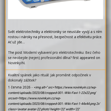
Svět elektrotechniky a elektroniky se neustále vyvíjí a s ním
rostou i nároky na přesnost, bezpečnost a efektivitu práce.
Ať už jde…
The post
Moderní vybavení pro elektrotechniku: Bez čeho
se neobejde (nejen) profesionální dílna?
first appeared on
NovinkyIN
.
Kvalitní spánek jako rituál: Jak proměnit odpočinek v
dokonalý zážitek?
1 června 2026
-
<img alt='' src='https://www.novinkyin.cz/wp-
content/uploads/2023/08/cropped-001.-Wiki-Favi-1-22x22.png'
srcset='https://www.novinkyin.cz/wp-
content/uploads/2023/08/cropped-001.-Wiki-Favi-1-44x44.png 2x'
class='avatar avatar-22 photo' height='22' width='22'