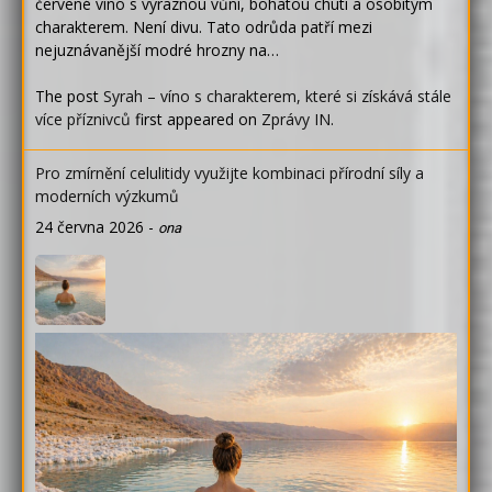
červené víno s výraznou vůní, bohatou chutí a osobitým
charakterem. Není divu. Tato odrůda patří mezi
nejuznávanější modré hrozny na…
The post
Syrah – víno s charakterem, které si získává stále
více příznivců
first appeared on
Zprávy IN
.
Pro zmírnění celulitidy využijte kombinaci přírodní síly a
moderních výzkumů
24 června 2026
-
ona