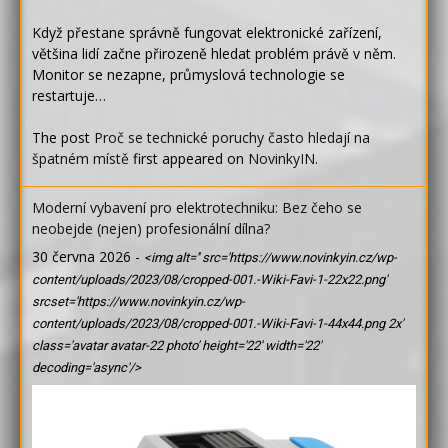
Když přestane správně fungovat elektronické zařízení,
většina lidí začne přirozeně hledat problém právě v něm.
Monitor se nezapne, průmyslová technologie se
restartuje…
The post
Proč se technické poruchy často hledají na
špatném místě
first appeared on
NovinkyIN
.
Moderní vybavení pro elektrotechniku: Bez čeho se
neobejde (nejen) profesionální dílna?
30 června 2026
-
<img alt='' src='https://www.novinkyin.cz/wp-
content/uploads/2023/08/cropped-001.-Wiki-Favi-1-22x22.png'
srcset='https://www.novinkyin.cz/wp-
content/uploads/2023/08/cropped-001.-Wiki-Favi-1-44x44.png 2x'
class='avatar avatar-22 photo' height='22' width='22'
decoding='async'/>