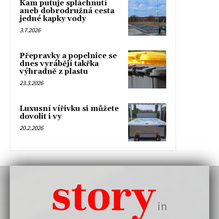
Kam putuje spláchnutí
aneb dobrodružná cesta
jedné kapky vody
3.7.2026
Přepravky a popelnice se
dnes vyrábějí takřka
výhradně z plastu
23.3.2026
Luxusní vířivku si můžete
dovolit i vy
20.2.2026
story
in