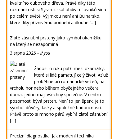
kvalitního dubového dřeva. Právě díky této
rozmanitosti si Syrah získal obdiv milovníků vína
po celém světě. Výjimkou není ani Bulharsko,
které díky příznivému podnebí a dlouhé […]
Zlaté zásnubní prsteny jako symbol okamžiku,
na který se nezapomíná
3 srpna 2026
-
if you
Žádost o ruku patří mezi okamžiky,
které si lidé pamatují celý život. Ať už
proběhne při romantické večeři, na
vrcholu hor nebo během obyčejného večera
doma, jedno mají všechny společné. V centru
pozornosti bývá prsten. Není to jen šperk. Je to
symbol důvěry, lásky a společné budoucnosti.
Právě proto si mnoho párů vybírá zlaté zásnubní
[…]
Precizní diagnostika: Jak moderní technika