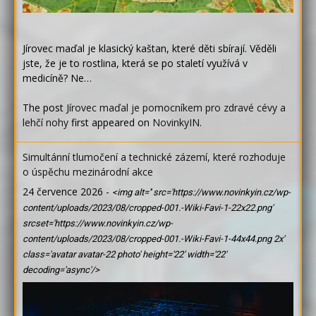
Jírovec maďal je klasický kaštan, které děti sbírají. Věděli
jste, že je to rostlina, která se po staletí využívá v
medicíně? Ne…
The post
Jírovec maďal je pomocníkem pro zdravé cévy a
lehčí nohy
first appeared on
NovinkyIN
.
Simultánní tlumočení a technické zázemí, které rozhoduje
o úspěchu mezinárodní akce
24 července 2026
-
<img alt='' src='https://www.novinkyin.cz/wp-
content/uploads/2023/08/cropped-001.-Wiki-Favi-1-22x22.png'
srcset='https://www.novinkyin.cz/wp-
content/uploads/2023/08/cropped-001.-Wiki-Favi-1-44x44.png 2x'
class='avatar avatar-22 photo' height='22' width='22'
decoding='async'/>