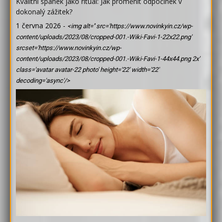
Kvalitní spánek jako rituál: Jak proměnit odpočinek v
dokonalý zážitek?
1 června 2026
-
<img alt='' src='https://www.novinkyin.cz/wp-
content/uploads/2023/08/cropped-001.-Wiki-Favi-1-22x22.png'
srcset='https://www.novinkyin.cz/wp-
content/uploads/2023/08/cropped-001.-Wiki-Favi-1-44x44.png 2x'
class='avatar avatar-22 photo' height='22' width='22'
decoding='async'/>