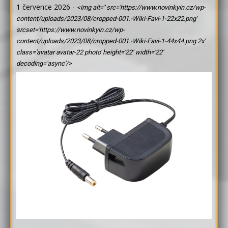
1 července 2026
-
<img alt='' src='https://www.novinkyin.cz/wp-
content/uploads/2023/08/cropped-001.-Wiki-Favi-1-22x22.png'
srcset='https://www.novinkyin.cz/wp-
content/uploads/2023/08/cropped-001.-Wiki-Favi-1-44x44.png 2x'
class='avatar avatar-22 photo' height='22' width='22'
decoding='async'/>