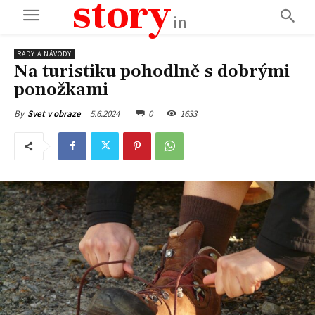
story
in
RADY A NÁVODY
Na turistiku pohodlně s dobrými
ponožkami
5.6.2024
0
1633
By
Svet v obraze