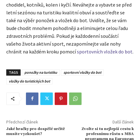
chodidel, kotníků, kolen i kyčlí. Neváhejte a vybavte se před
letní sezónou na turistiku kvalitní obuví a soustřeďte se
také na výběr ponožek a vložek do bot. Uvidíte, že se vám
bude chodit mnohem pohodlněji a eliminujete celou řadu
zdravotních problémů. Pokud je každodenní součástí
vašeho života aktivní sport, nezapomínejte vaše nohy
chránit na každém kroku pomocí
sportovních vložek do bot
.
TAGS
ponožky na turistiku
sportovní vložky do bot
vložky do turistických bot
Předchozí článek
Další článek
Jaké hračky pro dospělé určitě
Zvolte si tu nejlepší cestu k
musíte vyzkoušet?
profesnímu růstu s MBA
programem na European