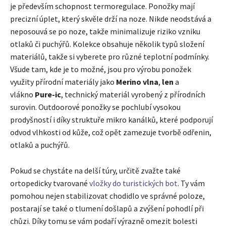
je především schopnost termoregulace. Ponožky mají
precizní úplet, který skvěle drží na noze. Nikde neodstává a
neposouvá se po noze, takže minimalizuje riziko vzniku
otlaků či puchýřů. Kolekce obsahuje několik typů složení
materiálů, takže si vyberete pro různé teplotní podmínky.
Všude tam, kde je to možné, jsou pro výrobu ponožek
využity přírodní materiály jako
Merino vlna
,
len
a
vlákno
Pure-ic
, technický materiál vyrobený z přírodních
surovin. Outdoorové ponožky se pochlubí vysokou
prodyšností i díky struktuře mikro kanálků, které podporují
odvod vlhkosti od kůže, což opět zamezuje tvorbě odřenin,
otlaků a puchýřů.
Pokud se chystáte na delší túry, určitě zvažte také
ortopedicky tvarované
vložky do turistických bot
. Ty vám
pomohou nejen stabilizovat chodidlo ve správné poloze,
postarají se také o tlumení došlapů a zvýšení pohodlí při
chůzi. Díky tomu se vám podaří výrazně omezit bolesti