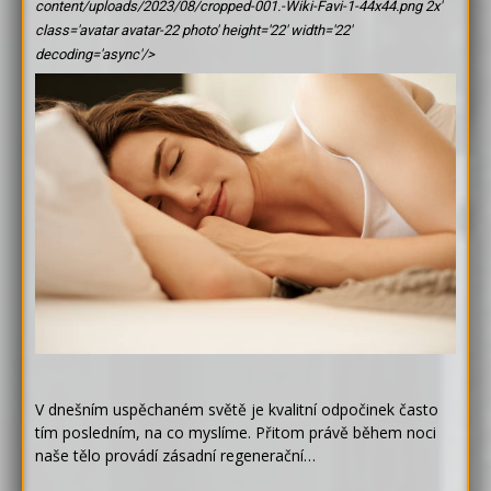
content/uploads/2023/08/cropped-001.-Wiki-Favi-1-44x44.png 2x'
class='avatar avatar-22 photo' height='22' width='22'
decoding='async'/>
V dnešním uspěchaném světě je kvalitní odpočinek často
tím posledním, na co myslíme. Přitom právě během noci
naše tělo provádí zásadní regenerační…