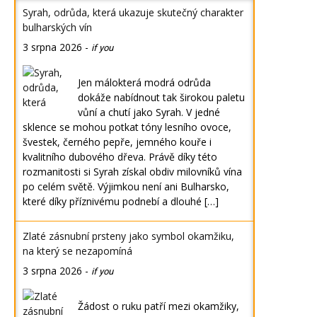
Syrah, odrůda, která ukazuje skutečný charakter
bulharských vín
3 srpna 2026
-
if you
Jen málokterá modrá odrůda
dokáže nabídnout tak širokou paletu
vůní a chutí jako Syrah. V jedné
sklence se mohou potkat tóny lesního ovoce,
švestek, černého pepře, jemného kouře i
kvalitního dubového dřeva. Právě díky této
rozmanitosti si Syrah získal obdiv milovníků vína
po celém světě. Výjimkou není ani Bulharsko,
které díky příznivému podnebí a dlouhé […]
Zlaté zásnubní prsteny jako symbol okamžiku,
na který se nezapomíná
3 srpna 2026
-
if you
Žádost o ruku patří mezi okamžiky,