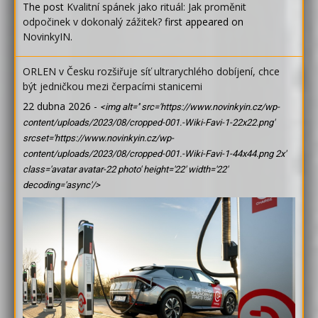
The post
Kvalitní spánek jako rituál: Jak proměnit
odpočinek v dokonalý zážitek?
first appeared on
NovinkyIN
.
ORLEN v Česku rozšiřuje síť ultrarychlého dobíjení, chce
být jedničkou mezi čerpacími stanicemi
22 dubna 2026
-
<img alt='' src='https://www.novinkyin.cz/wp-
content/uploads/2023/08/cropped-001.-Wiki-Favi-1-22x22.png'
srcset='https://www.novinkyin.cz/wp-
content/uploads/2023/08/cropped-001.-Wiki-Favi-1-44x44.png 2x'
class='avatar avatar-22 photo' height='22' width='22'
decoding='async'/>