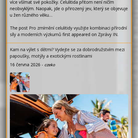
více všímat své pokožky. Celulitida přitom není ničím
neobvyklým. Naopak, jde o přirozený jev, který se objevuje
u žen různého věku…
The post
Pro zmírnění celulitidy využijte kombinaci přírodní
síly a moderních výzkumů
first appeared on
Zprávy IN
.
Kam na výlet s dětmi? Vydejte se za dobrodružstvím mezi
papoušky, motýly a exotickými rostlinami
16 června 2026
-
czeko