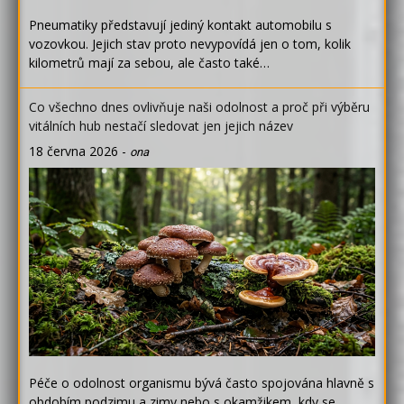
Pneumatiky představují jediný kontakt automobilu s
vozovkou. Jejich stav proto nevypovídá jen o tom, kolik
kilometrů mají za sebou, ale často také…
Co všechno dnes ovlivňuje naši odolnost a proč při výběru
vitálních hub nestačí sledovat jen jejich název
18 června 2026
-
ona
Péče o odolnost organismu bývá často spojována hlavně s
obdobím podzimu a zimy nebo s okamžikem, kdy se