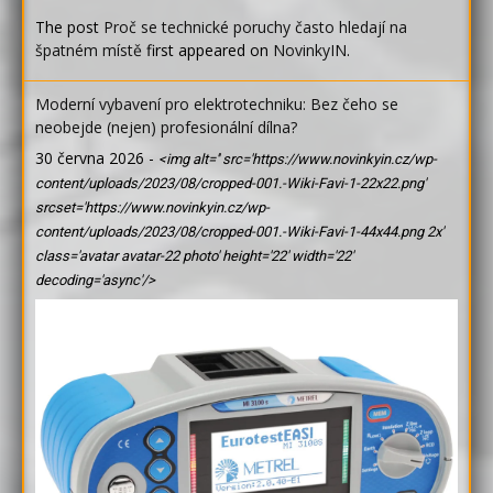
The post
Proč se technické poruchy často hledají na
špatném místě
first appeared on
NovinkyIN
.
Moderní vybavení pro elektrotechniku: Bez čeho se
neobejde (nejen) profesionální dílna?
30 června 2026
-
<img alt='' src='https://www.novinkyin.cz/wp-
content/uploads/2023/08/cropped-001.-Wiki-Favi-1-22x22.png'
srcset='https://www.novinkyin.cz/wp-
content/uploads/2023/08/cropped-001.-Wiki-Favi-1-44x44.png 2x'
class='avatar avatar-22 photo' height='22' width='22'
decoding='async'/>