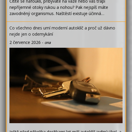
Cítíte se nafouklí, přibýváte na váze nebo vás trápí
nepříjemné otoky rukou a nohou? Pak nejspíš máte
zavodněný organismus. Naštěstí existuje účinná…
Co všechno dnes umí moderní autoklíč a proč už dávno
nejde jen o odemykání
2 července 2026
-
ona
Ještě před několika desítkami let měl autoklíč jediný úkol, a