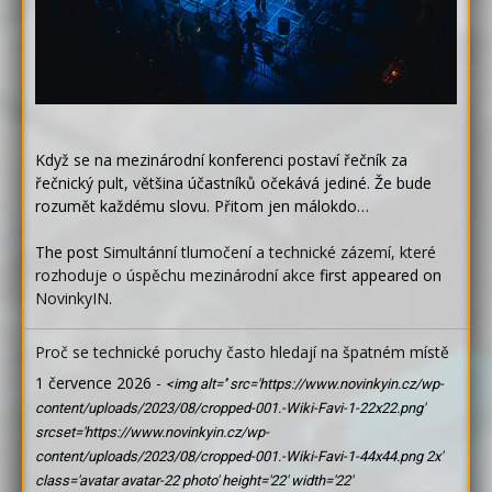
Když se na mezinárodní konferenci postaví řečník za
řečnický pult, většina účastníků očekává jediné. Že bude
rozumět každému slovu. Přitom jen málokdo…
The post
Simultánní tlumočení a technické zázemí, které
rozhoduje o úspěchu mezinárodní akce
first appeared on
NovinkyIN
.
Proč se technické poruchy často hledají na špatném místě
1 července 2026
-
<img alt='' src='https://www.novinkyin.cz/wp-
content/uploads/2023/08/cropped-001.-Wiki-Favi-1-22x22.png'
srcset='https://www.novinkyin.cz/wp-
content/uploads/2023/08/cropped-001.-Wiki-Favi-1-44x44.png 2x'
class='avatar avatar-22 photo' height='22' width='22'