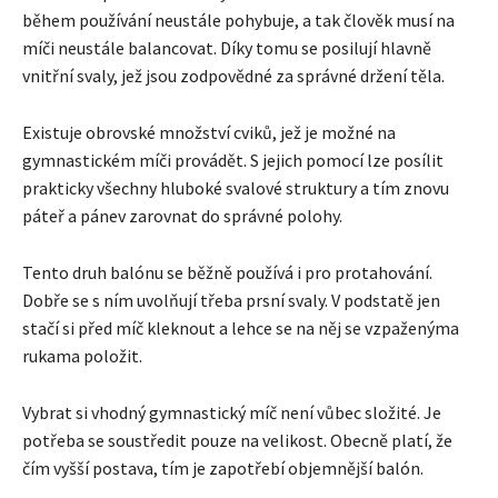
během používání neustále pohybuje, a tak člověk musí na
míči neustále balancovat. Díky tomu se posilují hlavně
vnitřní svaly, jež jsou zodpovědné za správné držení těla.
Existuje obrovské množství cviků, jež je možné na
gymnastickém míči provádět. S jejich pomocí lze posílit
prakticky všechny hluboké svalové struktury a tím znovu
páteř a pánev zarovnat do správné polohy.
Tento druh balónu se běžně používá i pro protahování.
Dobře se s ním uvolňují třeba prsní svaly. V podstatě jen
stačí si před míč kleknout a lehce se na něj se vzpaženýma
rukama položit.
Vybrat si vhodný gymnastický míč není vůbec složité. Je
potřeba se soustředit pouze na velikost. Obecně platí, že
čím vyšší postava, tím je zapotřebí objemnější balón.