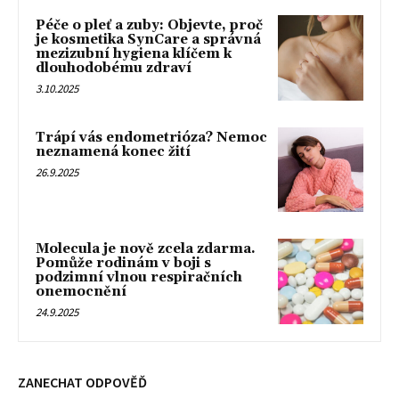
Péče o pleť a zuby: Objevte, proč
je kosmetika SynCare a správná
mezizubní hygiena klíčem k
dlouhodobému zdraví
3.10.2025
Trápí vás endometrióza? Nemoc
neznamená konec žití
26.9.2025
Molecula je nově zcela zdarma.
Pomůže rodinám v boji s
podzimní vlnou respiračních
onemocnění
24.9.2025
ZANECHAT ODPOVĚĎ