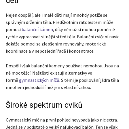
děti
Nejen dospělí, ale i malé děti mají mnohdy potíže se
správným držením těla. Předškolním ratolestem může
pomoci
balanční kámen
, díky němuž si mohou poměrně
rychle vypracovat silnější střed těla. Balanční cvičení navíc
dokáže pomoci se zlepšením rovnováhy, motorické
koordinace a v neposlední řadě i koncentrace.
Dospělí však balanční kameny používat nemohou. Jsou na
ně moc těžcí. Naštěstí existují alternativy ve
formě
gymnastických míčů
. S těmi je posilování jádra těla
mnohem jednodušší než jen s vlastní vahou.
Široké spektrum cviků
Gymnastický míč na první pohled nevypadá jako nic extra.
Jedná se v podstatě o velký nafukovací balón. Ten se však