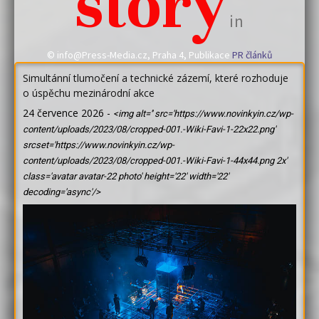
story
in
© info@Press-Media.cz, Praha 4, Publikace
PR článků
Simultánní tlumočení a technické zázemí, které rozhoduje
o úspěchu mezinárodní akce
24 července 2026
-
<img alt='' src='https://www.novinkyin.cz/wp-
content/uploads/2023/08/cropped-001.-Wiki-Favi-1-22x22.png'
srcset='https://www.novinkyin.cz/wp-
content/uploads/2023/08/cropped-001.-Wiki-Favi-1-44x44.png 2x'
class='avatar avatar-22 photo' height='22' width='22'
decoding='async'/>