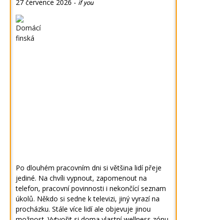
27 července 2026
-
if you
Po dlouhém pracovním dni si většina lidí přeje
jediné. Na chvíli vypnout, zapomenout na
telefon, pracovní povinnosti i nekončící seznam
úkolů. Někdo si sedne k televizi, jiný vyrazí na
procházku. Stále více lidí ale objevuje jinou
možnost. Vytvořit si doma vlastní wellness zónu,