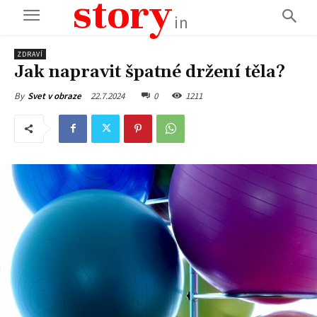
story
in
ZDRAVÍ
Jak napravit špatné držení těla?
22.7.2024
0
1211
By
Svet v obraze