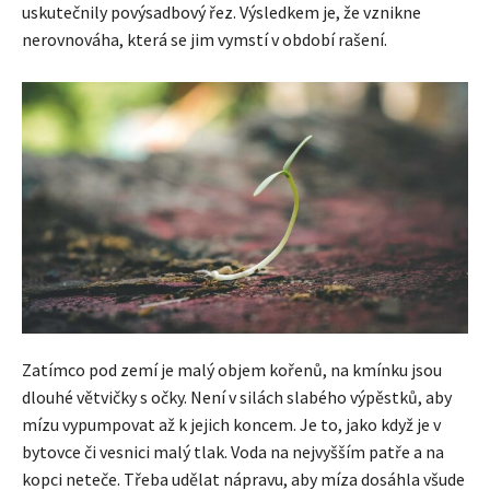
uskutečnily povýsadbový řez. Výsledkem je, že vznikne
nerovnováha, která se jim vymstí v období rašení.
Zatímco pod zemí je malý objem kořenů, na kmínku jsou
dlouhé větvičky s očky. Není v silách slabého výpěstků, aby
mízu vypumpovat až k jejich koncem. Je to, jako když je v
bytovce či vesnici malý tlak. Voda na nejvyšším patře a na
kopci neteče. Třeba udělat nápravu, aby míza dosáhla všude