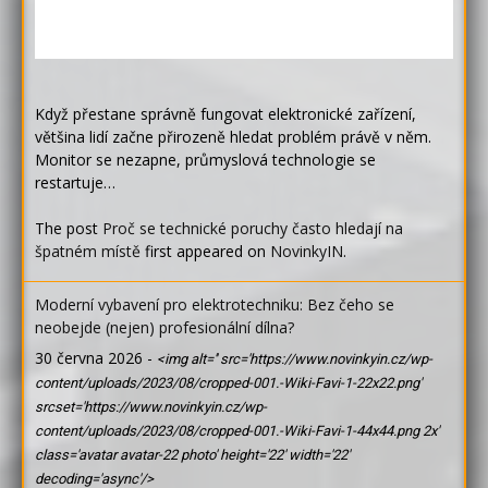
Když přestane správně fungovat elektronické zařízení,
většina lidí začne přirozeně hledat problém právě v něm.
Monitor se nezapne, průmyslová technologie se
restartuje…
The post
Proč se technické poruchy často hledají na
špatném místě
first appeared on
NovinkyIN
.
Moderní vybavení pro elektrotechniku: Bez čeho se
neobejde (nejen) profesionální dílna?
30 června 2026
-
<img alt='' src='https://www.novinkyin.cz/wp-
content/uploads/2023/08/cropped-001.-Wiki-Favi-1-22x22.png'
srcset='https://www.novinkyin.cz/wp-
content/uploads/2023/08/cropped-001.-Wiki-Favi-1-44x44.png 2x'
class='avatar avatar-22 photo' height='22' width='22'
decoding='async'/>