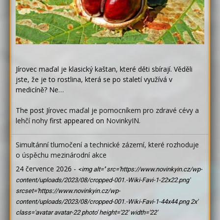
Jírovec maďal je klasický kaštan, které děti sbírají. Věděli
jste, že je to rostlina, která se po staletí využívá v
medicíně? Ne…
The post
Jírovec maďal je pomocníkem pro zdravé cévy a
lehčí nohy
first appeared on
NovinkyIN
.
Simultánní tlumočení a technické zázemí, které rozhoduje
o úspěchu mezinárodní akce
24 července 2026
-
<img alt='' src='https://www.novinkyin.cz/wp-
content/uploads/2023/08/cropped-001.-Wiki-Favi-1-22x22.png'
srcset='https://www.novinkyin.cz/wp-
content/uploads/2023/08/cropped-001.-Wiki-Favi-1-44x44.png 2x'
class='avatar avatar-22 photo' height='22' width='22'