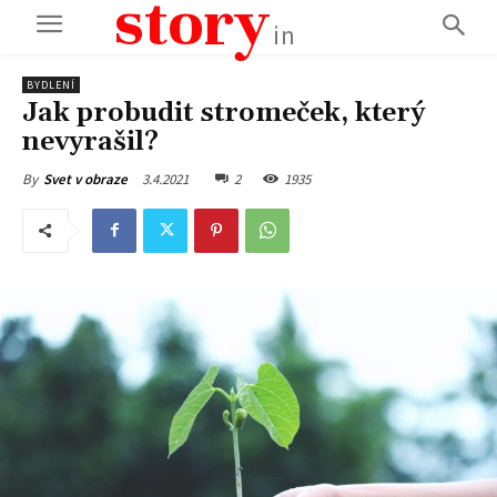
story
in
BYDLENÍ
Jak probudit stromeček, který
nevyrašil?
3.4.2021
2
1935
By
Svet v obraze