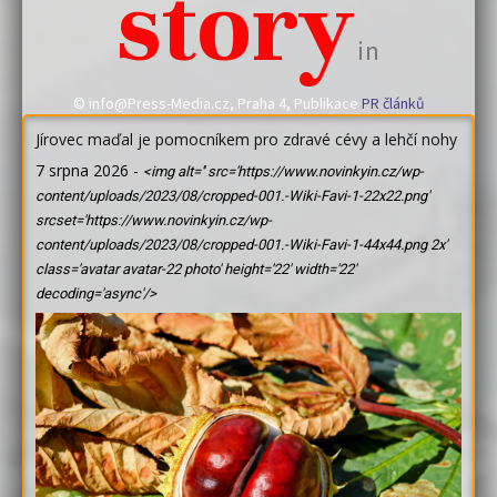
story
in
© info@Press-Media.cz, Praha 4, Publikace
PR článků
Jírovec maďal je pomocníkem pro zdravé cévy a lehčí nohy
7 srpna 2026
-
<img alt='' src='https://www.novinkyin.cz/wp-
content/uploads/2023/08/cropped-001.-Wiki-Favi-1-22x22.png'
srcset='https://www.novinkyin.cz/wp-
content/uploads/2023/08/cropped-001.-Wiki-Favi-1-44x44.png 2x'
class='avatar avatar-22 photo' height='22' width='22'
decoding='async'/>