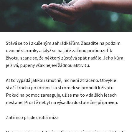
Stává se to i zkušeným zahrádkářům. Zasadíte na podzim
ovocné stromky a když se na jaře začnou probouzet k
životu, stane se, že některý zůstává spát nadále. Jeho kůra
je živá, pupeny však nejeví žádnou aktivitu.
Ať to vypadá jakkoli smutně, nic není ztraceno. Obvykle
stačí trochu pozornosti a stromek se probudí k životu.
Pokud na pomoc zareaguje, už se mu to v dalších letech
nestane. Prostě nebyl na výsadbu dostatečně připraven.
Zatímco přijde druhá míza