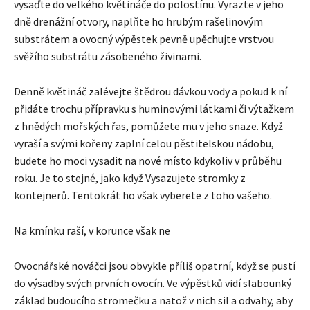
vysaďte do velkého květináče do polostínu. Vyrazte v jeho
dně drenážní otvory, naplňte ho hrubým rašelinovým
substrátem a ovocný výpěstek pevně upěchujte vrstvou
svěžího substrátu zásobeného živinami.
Denně květináč zalévejte štědrou dávkou vody a pokud k ní
přidáte trochu přípravku s huminovými látkami či výtažkem
z hnědých mořských řas, pomůžete mu v jeho snaze. Když
vyraší a svými kořeny zaplní celou pěstitelskou nádobu,
budete ho moci vysadit na nové místo kdykoliv v průběhu
roku. Je to stejné, jako když Vysazujete stromky z
kontejnerů. Tentokrát ho však vyberete z toho vašeho.
Na kmínku raší, v korunce však ne
Ovocnářské nováčci jsou obvykle příliš opatrní, když se pustí
do výsadby svých prvních ovocín. Ve výpěstků vidí slabounký
základ budoucího stromečku a natož v nich sil a odvahy, aby