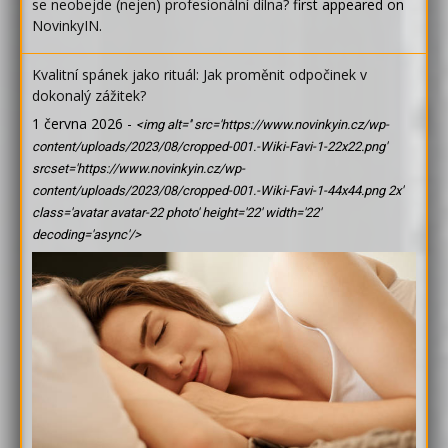
se neobejde (nejen) profesionální dílna?
first appeared on
NovinkyIN
.
Kvalitní spánek jako rituál: Jak proměnit odpočinek v
dokonalý zážitek?
1 června 2026
-
<img alt='' src='https://www.novinkyin.cz/wp-
content/uploads/2023/08/cropped-001.-Wiki-Favi-1-22x22.png'
srcset='https://www.novinkyin.cz/wp-
content/uploads/2023/08/cropped-001.-Wiki-Favi-1-44x44.png 2x'
class='avatar avatar-22 photo' height='22' width='22'
decoding='async'/>