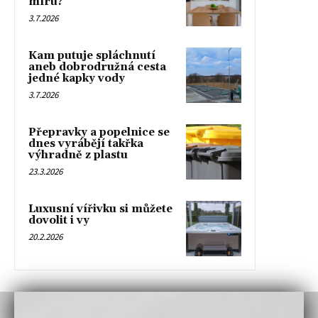
míru?
3.7.2026
Kam putuje spláchnutí
aneb dobrodružná cesta
jedné kapky vody
3.7.2026
Přepravky a popelnice se
dnes vyrábějí takřka
výhradně z plastu
23.3.2026
Luxusní vířivku si můžete
dovolit i vy
20.2.2026