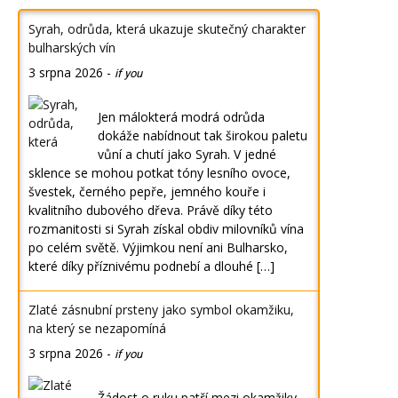
Syrah, odrůda, která ukazuje skutečný charakter
bulharských vín
3 srpna 2026
-
if you
Jen málokterá modrá odrůda
dokáže nabídnout tak širokou paletu
vůní a chutí jako Syrah. V jedné
sklence se mohou potkat tóny lesního ovoce,
švestek, černého pepře, jemného kouře i
kvalitního dubového dřeva. Právě díky této
rozmanitosti si Syrah získal obdiv milovníků vína
po celém světě. Výjimkou není ani Bulharsko,
které díky příznivému podnebí a dlouhé […]
Zlaté zásnubní prsteny jako symbol okamžiku,
na který se nezapomíná
3 srpna 2026
-
if you
Žádost o ruku patří mezi okamžiky,