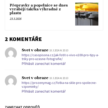
Přepravky a popelnice se dnes
vyrábějí takřka výhradně z
plastu
23.3.2026
2 KOMENTÁŘE
Svet v obraze
18.3.2024 At 20:10
https://casopisona.cz/jak-fotit-s-vivo-x100-pro-tipy-a-
triky-pro-uzasne-fotografie/
Přihlásit zanechat komentář
Svet v obraze
18.3.2024 At 20:10
https://prozenymag.cz/fotka-na-skle-pro-spolecne-
vzpominky/
Přihlásit zanechat komentář
ZANECHAT ODPOVĚĎ