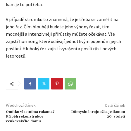
kam je to potřeba.
V případě stromku to znamená, že je třeba se zaměřit na
jeho řez. Čím hlouběji budete jeho výhony řezat, tím
mocnější a intenzivněji přírůstky můžete očekávat. Vše
zajistí hormony, které udávají jednotlivým pupenům jejich
poslání. Hluboký řez zajistí vyrašení a posílí růst nových
letorostů.
Předchozí článek
Další článek
Omítku vlastníma rukama?
Důmyslná trojnožka je ikonou
Příběh rekonstrukce
20. století
venkovského domu