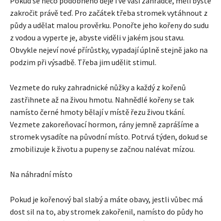
Pokud se něco podobného děje i ve vaší zahrádce, měli byste
zakročit právě teď. Pro začátek třeba stromek vytáhnout z
půdy a udělat malou prověrku. Ponořte jeho kořeny do sudu
z vodou a vyperte je, abyste viděli v jakém jsou stavu.
Obvykle nejeví nové přírůstky, vypadají úplně stejně jako na
podzim při výsadbě. Třeba jim udělit stimul.
Vezmete do ruky zahradnické nůžky a každý z kořenů
zastřihnete až na živou hmotu. Nahnědlé kořeny se tak
namísto černé hmoty bělají v místě řezu živou tkání.
Vezmete zakoreňovací hormon, rány jemně zaprášíme a
stromek vysadíte na původní místo. Potrvá týden, dokud se
zmobilizuje k životu a pupeny se začnou nalévat mízou.
Na náhradní místo
Pokud je kořenový bal slabý a máte obavy, jestli vůbec má
dost sil na to, aby stromek zakořenil, namísto do půdy ho