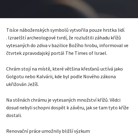
Tisíce náboženských symbolů vytvořila pouze hrstka lidí.
. Izraelští archeologové tvrdí, že rozluštili záhadu křížů
vytesaných do zdiva v bazilice Božího hrobu, informoval ve
čtvrtek zpravodajský portál The Times of Israel.
Chrám stojí na místě, které většina křesťanů uctívá jako
Golgotu nebo Kalvárii, kde byl podle Nového zákona
ukřižován Ježíš.
Na stěnách chrámu je vytesaných množství křížů. Vědci
dosud nebyli schopni dospět k závěru, jak se tam tyto kříže
dostali.
Renovační práce umožnily bližší výzkum