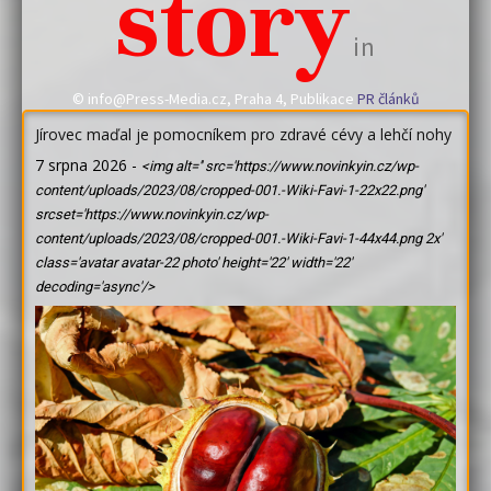
story
in
© info@Press-Media.cz, Praha 4, Publikace
PR článků
Jírovec maďal je pomocníkem pro zdravé cévy a lehčí nohy
7 srpna 2026
-
<img alt='' src='https://www.novinkyin.cz/wp-
content/uploads/2023/08/cropped-001.-Wiki-Favi-1-22x22.png'
srcset='https://www.novinkyin.cz/wp-
content/uploads/2023/08/cropped-001.-Wiki-Favi-1-44x44.png 2x'
class='avatar avatar-22 photo' height='22' width='22'
decoding='async'/>