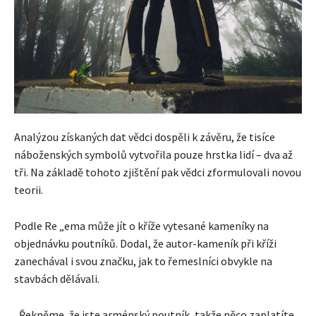
Analýzou získaných dat vědci dospěli k závěru, že tisíce
náboženských symbolů vytvořila pouze hrstka lidí – dva až
tři. Na základě tohoto zjištění pak vědci zformulovali novou
teorii.
Podle Re „ema může jít o kříže vytesané kameníky na
objednávku poutníků. Dodal, že autor-kameník při kříži
zanechával i svou značku, jak to řemeslníci obvykle na
stavbách dělávali.
„Řekněme, že jste arménský poutník, takže něco zaplatíte