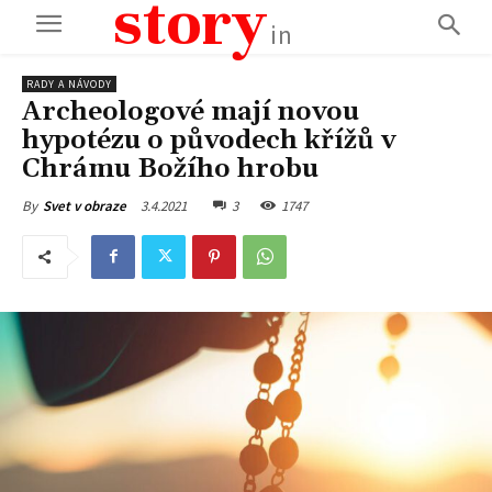
story
in
RADY A NÁVODY
Archeologové mají novou
hypotézu o původech křížů v
Chrámu Božího hrobu
3.4.2021
3
1747
By
Svet v obraze