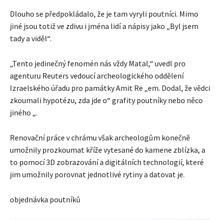
Dlouho se předpokládalo, že je tam vyryli poutníci. Mimo
jiné jsou totiž ve zdivu i jména lidí a nápisy jako „Byl jsem
tady a viděl“.
„Tento jedinečný fenomén nás vždy Matal,“ uvedl pro
agenturu Reuters vedoucí archeologického oddělení
Izraelského úřadu pro památky Amit Re „em. Dodal, že vědci
zkoumali hypotézu, zda jde o“ grafity poutníky nebo něco
jiného „.
Renovační práce v chrámu však archeologům konečně
umožnily prozkoumat kříže vytesané do kamene zblízka, a
to pomocí 3D zobrazování a digitálních technologií, které
jim umožnily porovnat jednotlivé rytiny a datovat je.
objednávka poutníků