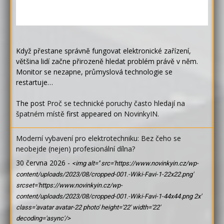
Když přestane správně fungovat elektronické zařízení,
většina lidí začne přirozeně hledat problém právě v něm.
Monitor se nezapne, průmyslová technologie se
restartuje…
The post
Proč se technické poruchy často hledají na
špatném místě
first appeared on
NovinkyIN
.
Moderní vybavení pro elektrotechniku: Bez čeho se
neobejde (nejen) profesionální dílna?
30 června 2026
-
<img alt='' src='https://www.novinkyin.cz/wp-
content/uploads/2023/08/cropped-001.-Wiki-Favi-1-22x22.png'
srcset='https://www.novinkyin.cz/wp-
content/uploads/2023/08/cropped-001.-Wiki-Favi-1-44x44.png 2x'
class='avatar avatar-22 photo' height='22' width='22'
decoding='async'/>