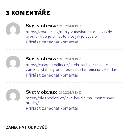
3 KOMENTÁŘE
Svet v obraze
19.3.2024 At 19:50
https://kbydleni.cz/truhly-z-masivu-okoreni-kazdy-
prostor-kde-je-umistite-vite-jak-je-vyuzit/
Přihlásit zanechat komentář
Svet v obraze
19.3.2024 At 19:51
https://casopisreality.cz/jidelni-stul-z-masivu-je-
zarukou-stability-odolnosti-i-nestarnouciho-vzhledu/
Přihlásit zanechat komentář
Svet v obraze
19.3.2024 At 19:51
https://blogbydleni.cz/jake-kouzlo-maji-montessori-
hracky/
Přihlásit zanechat komentář
ZANECHAT ODPOVĚĎ