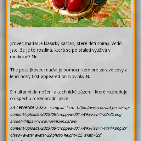
Jírovec maďal je klasický kaštan, které děti sbírají. Věděli
jste, že je to rostlina, která se po staletí využívá v
medicíně? Ne…
The post
Jírovec maďal je pomocníkem pro zdravé cévy a
lehčí nohy
first appeared on
NovinkyIN
.
Simultánní tlumočení a technické zázemí, které rozhoduje
o úspěchu mezinárodní akce
24 července 2026
-
<img alt='' src='https://www.novinkyin.cz/wp-
content/uploads/2023/08/cropped-001.-Wiki-Favi-1-22x22.png'
srcset='https://www.novinkyin.cz/wp-
content/uploads/2023/08/cropped-001.-Wiki-Favi-1-44x44.png 2x'
class='avatar avatar-22 photo' height='22' width='22'