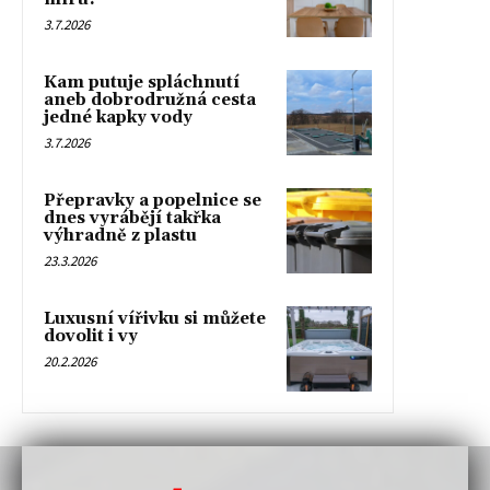
3.7.2026
Kam putuje spláchnutí
aneb dobrodružná cesta
jedné kapky vody
3.7.2026
Přepravky a popelnice se
dnes vyrábějí takřka
výhradně z plastu
23.3.2026
Luxusní vířivku si můžete
dovolit i vy
20.2.2026