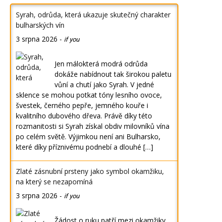
Syrah, odrůda, která ukazuje skutečný charakter
bulharských vín
3 srpna 2026
-
if you
Jen málokterá modrá odrůda
dokáže nabídnout tak širokou paletu
vůní a chutí jako Syrah. V jedné
sklence se mohou potkat tóny lesního ovoce,
švestek, černého pepře, jemného kouře i
kvalitního dubového dřeva. Právě díky této
rozmanitosti si Syrah získal obdiv milovníků vína
po celém světě. Výjimkou není ani Bulharsko,
které díky příznivému podnebí a dlouhé […]
Zlaté zásnubní prsteny jako symbol okamžiku,
na který se nezapomíná
3 srpna 2026
-
if you
Žádost o ruku patří mezi okamžiky,