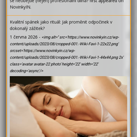
se neobejde (nejen) profesionální dílna?
first appeared on
NovinkyIN
.
Kvalitní spánek jako rituál: Jak proměnit odpočinek v
dokonalý zážitek?
1 června 2026
-
<img alt='' src='https://www.novinkyin.cz/wp-
content/uploads/2023/08/cropped-001.-Wiki-Favi-1-22x22.png'
srcset='https://www.novinkyin.cz/wp-
content/uploads/2023/08/cropped-001.-Wiki-Favi-1-44x44.png 2x'
class='avatar avatar-22 photo' height='22' width='22'
decoding='async'/>