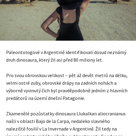
Paleontologové v Argentině identifikovali dosud neznámý
druh dinosaura, který žil asi před 80 miliony let.
Pro svou obrovskou velikost – pět až devět metrů na délku,
velmi ostré zuby, obrovské drápy na zadních nohách a
výborně vyvinutý čich byl pravděpodobně jedním z hlavních
predátorů na území dnešní Patagonie.
Zkamenělé pozůstatky dinosaura Llukalkan aliocranianus
našli v oblasti Bajo de la Carpa, nedaleko slavného
naleziště fosilií v La Invernade v Argentině. Žil tedy na