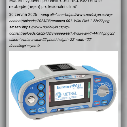
Moderní vybavení pro elektrotechniku: Bez čeho se
neobejde (nejen) profesionální dílna?
30 června 2026
-
<img alt='' src='https://www.novinkyin.cz/wp-
content/uploads/2023/08/cropped-001.-Wiki-Favi-1-22x22.png'
srcset='https://www.novinkyin.cz/wp-
content/uploads/2023/08/cropped-001.-Wiki-Favi-1-44x44.png 2x'
class='avatar avatar-22 photo' height='22' width='22'
decoding='async'/>