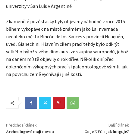
univerzity v San Luís v Argentině.
Zkamenělé pozůstatky byly objeveny náhodně v roce 2015
během vykopávek na místě známém jako La Invernada
nedaleko města Rincón de los Sauces v provincii Neuquén,
uvedl Gianechini. Hlavním cílem prací tehdy bylo odkrýt
velkého býložravého dinosaura ze skupiny sauropodů, jehož
na daném místě objevily o rok dříve. Několik dní před
dokončením výkopových prací si paleontologové všimli, jak
na povrchu země vyčnívají i jiné kosti.
Předchozí článek
Další článek
Archeologové mají novou
Co je NFC a jak funguje?