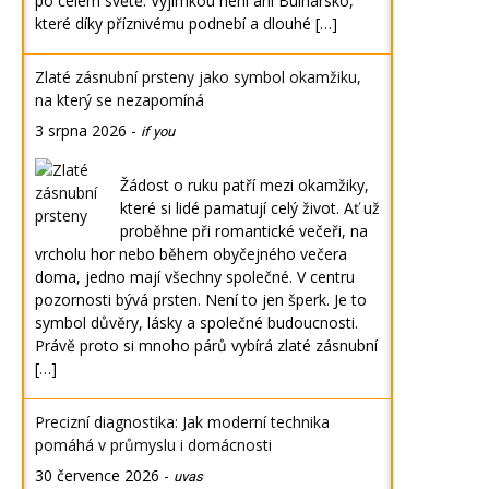
po celém světě. Výjimkou není ani Bulharsko,
které díky příznivému podnebí a dlouhé […]
Zlaté zásnubní prsteny jako symbol okamžiku,
na který se nezapomíná
3 srpna 2026
-
if you
Žádost o ruku patří mezi okamžiky,
které si lidé pamatují celý život. Ať už
proběhne při romantické večeři, na
vrcholu hor nebo během obyčejného večera
doma, jedno mají všechny společné. V centru
pozornosti bývá prsten. Není to jen šperk. Je to
symbol důvěry, lásky a společné budoucnosti.
Právě proto si mnoho párů vybírá zlaté zásnubní
[…]
Precizní diagnostika: Jak moderní technika
pomáhá v průmyslu i domácnosti
30 července 2026
-
uvas