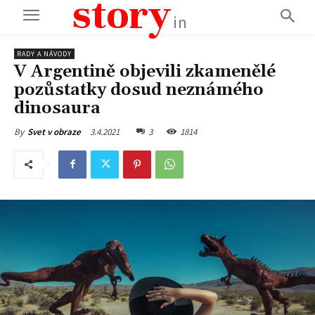
story
in
RADY A NÁVODY
V Argentině objevili zkamenělé
pozůstatky dosud neznámého
dinosaura
3.4.2021
3
1814
By
Svet v obraze