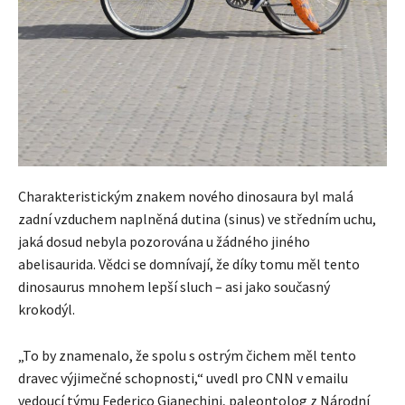
Charakteristickým znakem nového dinosaura byl malá
zadní vzduchem naplněná dutina (sinus) ve středním uchu,
jaká dosud nebyla pozorována u žádného jiného
abelisaurida. Vědci se domnívají, že díky tomu měl tento
dinosaurus mnohem lepší sluch – asi jako současný
krokodýl.
„To by znamenalo, že spolu s ostrým čichem měl tento
dravec výjimečné schopnosti,“ uvedl pro CNN v emailu
vedoucí týmu Federico Gianechini, paleontolog z Národní