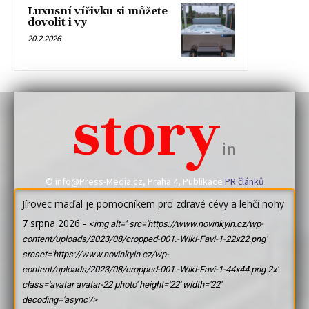
Luxusní vířivku si můžete
dovolit i vy
20.2.2026
story
in
© info@Press-Media.cz, Praha 4, Publikace
PR článků
Jírovec maďal je pomocníkem pro zdravé cévy a lehčí nohy
7 srpna 2026
-
<img alt='' src='https://www.novinkyin.cz/wp-
content/uploads/2023/08/cropped-001.-Wiki-Favi-1-22x22.png'
srcset='https://www.novinkyin.cz/wp-
content/uploads/2023/08/cropped-001.-Wiki-Favi-1-44x44.png 2x'
class='avatar avatar-22 photo' height='22' width='22'
decoding='async'/>