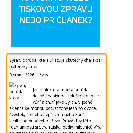
Syrah, odrůda, která ukazuje skutečný charakter
bulharských vín
3 srpna 2026
-
if you
Jen málokterá modrá odrůda
dokáže nabídnout tak širokou paletu
vůní a chutí jako Syrah. V jedné
sklence se mohou potkat tóny lesního ovoce,
švestek, černého pepře, jemného kouře i
kvalitního dubového dřeva. Právě díky této
rozmanitosti si Syrah získal obdiv milovníků vína