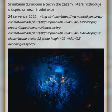
Simultánní tlumočení a technické zázemí, které rozhoduje
o úspěchu mezinárodní akce
24 července 2026
-
<img alt='' src='https://www.novinkyin.cz/wp-
content/uploads/2023/08/cropped-001.-Wiki-Favi-1-22x22.png'
srcset='https://www.novinkyin.cz/wp-
content/uploads/2023/08/cropped-001.-Wiki-Favi-1-44x44.png 2x'
class='avatar avatar-22 photo' height='22' width='22'
decoding='async'/>