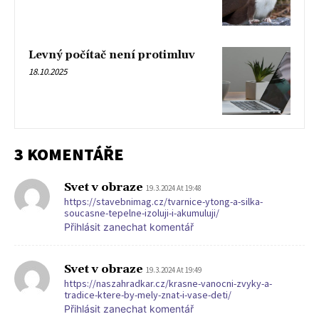
Levný počítač není protimluv
18.10.2025
3 KOMENTÁŘE
Svet v obraze
19.3.2024 At 19:48
https://stavebnimag.cz/tvarnice-ytong-a-silka-
soucasne-tepelne-izoluji-i-akumuluji/
Přihlásit zanechat komentář
Svet v obraze
19.3.2024 At 19:49
https://naszahradkar.cz/krasne-vanocni-zvyky-a-
tradice-ktere-by-mely-znat-i-vase-deti/
Přihlásit zanechat komentář