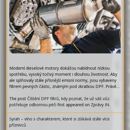
Moderní dieselové motory dokážou nabídnout nízkou
spotřebu, vysoký točivý moment i dlouhou životnost. Aby
ale splňovaly stále přísnější emisní normy, jsou vybaveny
filtrem pevných částic, známým pod zkratkou DPF. Právě…
The post
Čištění DPF filtrů, kdy poznat, že už váš vůz
potřebuje odbornou péči
first appeared on
Zprávy IN
.
Syrah – víno s charakterem, které si získává stále více
příznivců