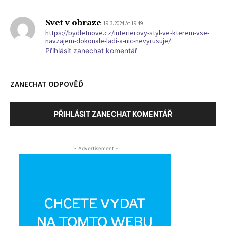
Svet v obraze
19.3.2024 At 19:49
https://bydletnove.cz/interierovy-styl-ve-kterem-vse-
navzajem-dokonale-ladi-a-nic-nevyrusuje/
Přihlásit zanechat komentář
ZANECHAT ODPOVĚĎ
PŘIHLÁSIT ZANECHAT KOMENTÁŘ
- Advertisement -