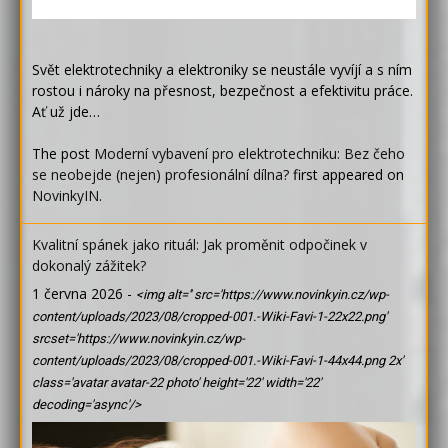
Svět elektrotechniky a elektroniky se neustále vyvíjí a s ním
rostou i nároky na přesnost, bezpečnost a efektivitu práce.
Ať už jde…
The post
Moderní vybavení pro elektrotechniku: Bez čeho
se neobejde (nejen) profesionální dílna?
first appeared on
NovinkyIN
.
Kvalitní spánek jako rituál: Jak proměnit odpočinek v
dokonalý zážitek?
1 června 2026
-
<img alt='' src='https://www.novinkyin.cz/wp-
content/uploads/2023/08/cropped-001.-Wiki-Favi-1-22x22.png'
srcset='https://www.novinkyin.cz/wp-
content/uploads/2023/08/cropped-001.-Wiki-Favi-1-44x44.png 2x'
class='avatar avatar-22 photo' height='22' width='22'
decoding='async'/>