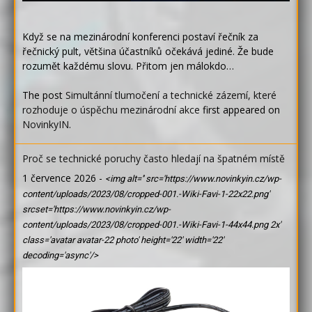
Když se na mezinárodní konferenci postaví řečník za
řečnický pult, většina účastníků očekává jediné. Že bude
rozumět každému slovu. Přitom jen málokdo…
The post
Simultánní tlumočení a technické zázemí, které
rozhoduje o úspěchu mezinárodní akce
first appeared on
NovinkyIN
.
Proč se technické poruchy často hledají na špatném místě
1 července 2026
-
<img alt='' src='https://www.novinkyin.cz/wp-
content/uploads/2023/08/cropped-001.-Wiki-Favi-1-22x22.png'
srcset='https://www.novinkyin.cz/wp-
content/uploads/2023/08/cropped-001.-Wiki-Favi-1-44x44.png 2x'
class='avatar avatar-22 photo' height='22' width='22'
decoding='async'/>