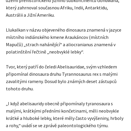
území prehistorického jižního subkontinentu Gondwana,
který zahrnoval současnou Afriku, Indii, Antarktidu,
Austrálii a Jižní Ameriku.
Llukalkan v názvu objeveného dinosaura znamená v jazyce
místního indiánského kmene Araukáncov (místních
Mapučů) „strach nahánějící“ a aliocranianus znamená v
polatinštění řečtině „neobvyklé lebky“.
Tvor, který patří do čeledi Abelisauridae, svým vzhledem
připomínal dinosaura druhu Tyrannosaurus rex s malými
zavalitými rameny. Dosud bylo známých deset zástupců
tohoto druhu.
„I když abelisauridy obecně připomínaly tyranosaura s
malými, krátkými předními končetinami, měli neobvykle
krátké a hluboké lebky, které měly často vyvýšeniny, hrboly
a rohy,“ uvádí se ve zprávě paleontologického týmu.