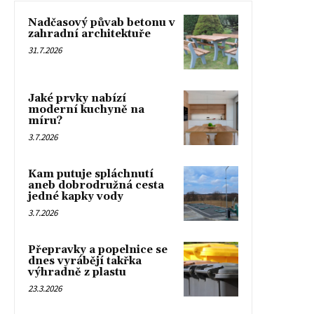
Nadčasový půvab betonu v
zahradní architektuře
31.7.2026
Jaké prvky nabízí
moderní kuchyně na
míru?
3.7.2026
Kam putuje spláchnutí
aneb dobrodružná cesta
jedné kapky vody
3.7.2026
Přepravky a popelnice se
dnes vyrábějí takřka
výhradně z plastu
23.3.2026