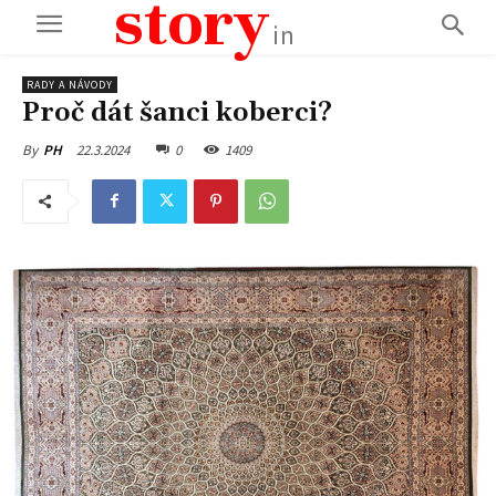
story
in
RADY A NÁVODY
Proč dát šanci koberci?
22.3.2024
0
1409
By
PH