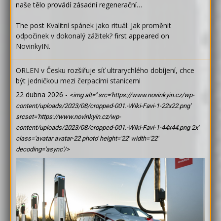
naše tělo provádí zásadní regenerační…
The post
Kvalitní spánek jako rituál: Jak proměnit
odpočinek v dokonalý zážitek?
first appeared on
NovinkyIN
.
ORLEN v Česku rozšiřuje síť ultrarychlého dobíjení, chce
být jedničkou mezi čerpacími stanicemi
22 dubna 2026
-
<img alt='' src='https://www.novinkyin.cz/wp-
content/uploads/2023/08/cropped-001.-Wiki-Favi-1-22x22.png'
srcset='https://www.novinkyin.cz/wp-
content/uploads/2023/08/cropped-001.-Wiki-Favi-1-44x44.png 2x'
class='avatar avatar-22 photo' height='22' width='22'
decoding='async'/>