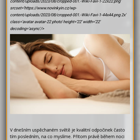
content/uploads/2023/08/cropped-001.-Wiki-Favi-1-22x22.png'
srcset='https://www.novinkyin.cz/wp-
content/uploads/2023/08/cropped-001.-Wiki-Favi-1-44x44.png 2x'
class='avatar avatar-22 photo' height='22' width='22'
decoding='async'/>
V dnešním uspěchaném světě je kvalitní odpočinek často
tím posledním, na co myslíme. Přitom právě během noci