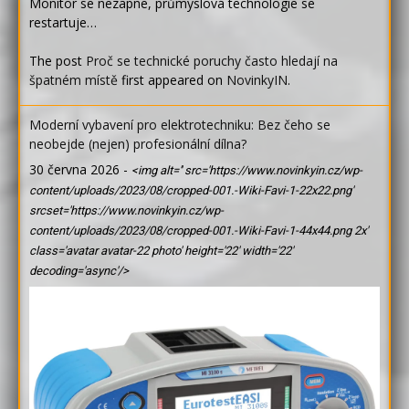
Monitor se nezapne, průmyslová technologie se
restartuje…
The post
Proč se technické poruchy často hledají na
špatném místě
first appeared on
NovinkyIN
.
Moderní vybavení pro elektrotechniku: Bez čeho se
neobejde (nejen) profesionální dílna?
30 června 2026
-
<img alt='' src='https://www.novinkyin.cz/wp-
content/uploads/2023/08/cropped-001.-Wiki-Favi-1-22x22.png'
srcset='https://www.novinkyin.cz/wp-
content/uploads/2023/08/cropped-001.-Wiki-Favi-1-44x44.png 2x'
class='avatar avatar-22 photo' height='22' width='22'
decoding='async'/>