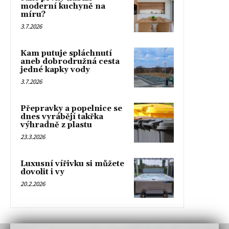
moderní kuchyně na
míru?
3.7.2026
Kam putuje spláchnutí
aneb dobrodružná cesta
jedné kapky vody
3.7.2026
Přepravky a popelnice se
dnes vyrábějí takřka
výhradně z plastu
23.3.2026
Luxusní vířivku si můžete
dovolit i vy
20.2.2026