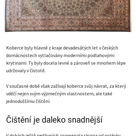
Koberce byly hlavně z kraje devadesátých let v českých
domácnostech vytlačovány moderními podlahovými
krytinami. Ty byly docela levné a zároveň se mnohem lépe
udržovaly v čistotě.
V současné době však zažívají koberce svůj návrat, za který
vděčí nejen svým výjimečným vlastnostem, ale také
jednoduššímu čištění.
Čištění je daleko snadnější
V dobách ještě nedávných znamenala skvrna od polévky