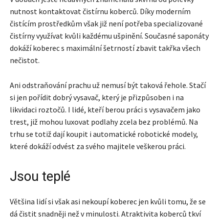
nutnost kontaktovat čistírnu koberců. Díky moderním
čistícím prostředkům však již není potřeba specializované
čistírny využívat kvůli každému ušpinění. Současné saponáty
dokáží koberec s maximální šetrností zbavit takřka všech
nečistot.
Ani odstraňování prachu už nemusí být taková řehole. Stačí
si jen pořídit dobrý vysavač, který je přizpůsoben i na
likvidaci roztočů. I lidé, kteří berou práci s vysavačem jako
trest, již mohou luxovat podlahy zcela bez problémů. Na
trhu se totiž dají koupit i automatické robotické modely,
které dokáží odvést za svého majitele veškerou práci.
Jsou teplé
Většina lidí si však asi nekoupí koberec jen kvůli tomu, že se
dá čistit snadněji než v minulosti. Atraktivita koberců tkví