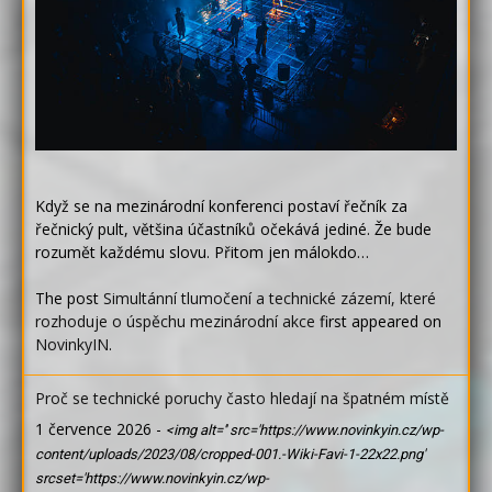
Když se na mezinárodní konferenci postaví řečník za
řečnický pult, většina účastníků očekává jediné. Že bude
rozumět každému slovu. Přitom jen málokdo…
The post
Simultánní tlumočení a technické zázemí, které
rozhoduje o úspěchu mezinárodní akce
first appeared on
NovinkyIN
.
Proč se technické poruchy často hledají na špatném místě
1 července 2026
-
<img alt='' src='https://www.novinkyin.cz/wp-
content/uploads/2023/08/cropped-001.-Wiki-Favi-1-22x22.png'
srcset='https://www.novinkyin.cz/wp-