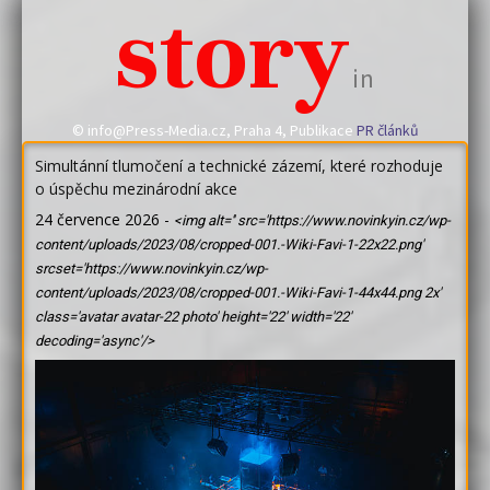
story
in
© info@Press-Media.cz, Praha 4, Publikace
PR článků
Simultánní tlumočení a technické zázemí, které rozhoduje
o úspěchu mezinárodní akce
24 července 2026
-
<img alt='' src='https://www.novinkyin.cz/wp-
content/uploads/2023/08/cropped-001.-Wiki-Favi-1-22x22.png'
srcset='https://www.novinkyin.cz/wp-
content/uploads/2023/08/cropped-001.-Wiki-Favi-1-44x44.png 2x'
class='avatar avatar-22 photo' height='22' width='22'
decoding='async'/>