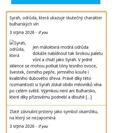
Syrah, odrůda, která ukazuje skutečný charakter
bulharských vín
3 srpna 2026
-
if you
Jen málokterá modrá odrůda
dokáže nabídnout tak širokou paletu
vůní a chutí jako Syrah. V jedné
sklence se mohou potkat tóny lesního ovoce,
švestek, černého pepře, jemného kouře i
kvalitního dubového dřeva. Právě díky této
rozmanitosti si Syrah získal obdiv milovníků vína
po celém světě. Výjimkou není ani Bulharsko,
které díky příznivému podnebí a dlouhé […]
Zlaté zásnubní prsteny jako symbol okamžiku,
na který se nezapomíná
3 srpna 2026
-
if you