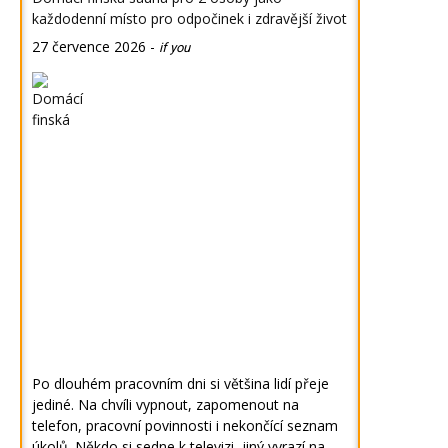
každodenní místo pro odpočinek i zdravější život
27 července 2026
-
if you
Po dlouhém pracovním dni si většina lidí přeje
jediné. Na chvíli vypnout, zapomenout na
telefon, pracovní povinnosti i nekončící seznam
úkolů. Někdo si sedne k televizi, jiný vyrazí na