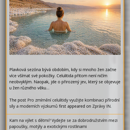
Plavková sezóna bývá obdobím, kdy si mnoho žen začne
více všímat své pokožky. Celulitida přitom není ničím
neobvyklým. Naopak, jde o přirozený jev, který se objevuje
u žen různého věku…
The post
Pro zmírnění celulitidy využijte kombinaci přírodní
síly a moderních výzkumů
first appeared on
Zprávy IN
.
Kam na výlet s dětmi? Vydejte se za dobrodružstvím mezi
papoušky, motýly a exotickými rostlinami