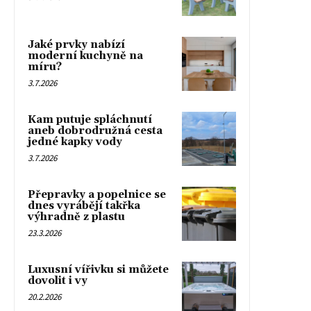
Jaké prvky nabízí
moderní kuchyně na
míru?
3.7.2026
Kam putuje spláchnutí
aneb dobrodružná cesta
jedné kapky vody
3.7.2026
Přepravky a popelnice se
dnes vyrábějí takřka
výhradně z plastu
23.3.2026
Luxusní vířivku si můžete
dovolit i vy
20.2.2026