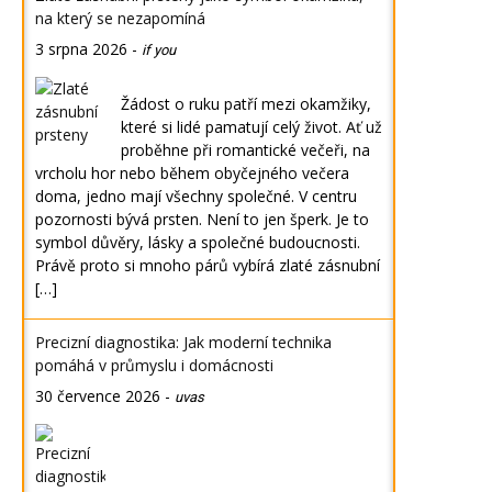
na který se nezapomíná
3 srpna 2026
-
if you
Žádost o ruku patří mezi okamžiky,
které si lidé pamatují celý život. Ať už
proběhne při romantické večeři, na
vrcholu hor nebo během obyčejného večera
doma, jedno mají všechny společné. V centru
pozornosti bývá prsten. Není to jen šperk. Je to
symbol důvěry, lásky a společné budoucnosti.
Právě proto si mnoho párů vybírá zlaté zásnubní
[…]
Precizní diagnostika: Jak moderní technika
pomáhá v průmyslu i domácnosti
30 července 2026
-
uvas