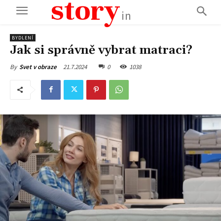
story
in
BYDLENÍ
Jak si správně vybrat matraci?
21.7.2024
0
1038
By
Svet v obraze