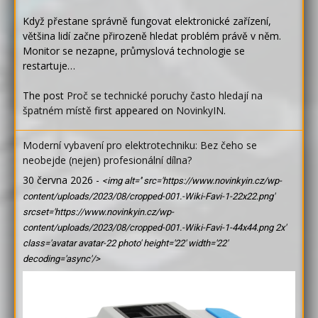
Když přestane správně fungovat elektronické zařízení,
většina lidí začne přirozeně hledat problém právě v něm.
Monitor se nezapne, průmyslová technologie se
restartuje…
The post
Proč se technické poruchy často hledají na
špatném místě
first appeared on
NovinkyIN
.
Moderní vybavení pro elektrotechniku: Bez čeho se
neobejde (nejen) profesionální dílna?
30 června 2026
-
<img alt='' src='https://www.novinkyin.cz/wp-
content/uploads/2023/08/cropped-001.-Wiki-Favi-1-22x22.png'
srcset='https://www.novinkyin.cz/wp-
content/uploads/2023/08/cropped-001.-Wiki-Favi-1-44x44.png 2x'
class='avatar avatar-22 photo' height='22' width='22'
decoding='async'/>