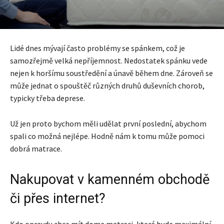
Lidé dnes mývají často problémy se spánkem, což je
samozřejmě velká nepříjemnost. Nedostatek spánku vede
nejen k horšímu soustředění a únavě během dne. Zároveň se
může jednat o spouštěč různých druhů duševních chorob,
typicky třeba deprese.
Už jen proto bychom měli udělat první poslední, abychom
spali co možná nejlépe. Hodně nám k tomu může pomoci
dobrá matrace.
Nakupovat v kamenném obchodě
či přes internet?
Kdo opravdu chce mít doma matraci, která bude maximální