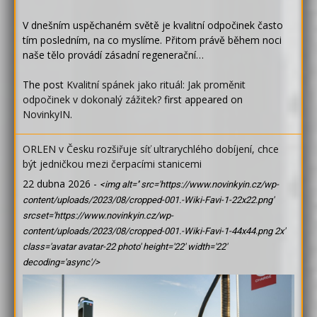
V dnešním uspěchaném světě je kvalitní odpočinek často
tím posledním, na co myslíme. Přitom právě během noci
naše tělo provádí zásadní regenerační…
The post
Kvalitní spánek jako rituál: Jak proměnit
odpočinek v dokonalý zážitek?
first appeared on
NovinkyIN
.
ORLEN v Česku rozšiřuje síť ultrarychlého dobíjení, chce
být jedničkou mezi čerpacími stanicemi
22 dubna 2026
-
<img alt='' src='https://www.novinkyin.cz/wp-
content/uploads/2023/08/cropped-001.-Wiki-Favi-1-22x22.png'
srcset='https://www.novinkyin.cz/wp-
content/uploads/2023/08/cropped-001.-Wiki-Favi-1-44x44.png 2x'
class='avatar avatar-22 photo' height='22' width='22'
decoding='async'/>