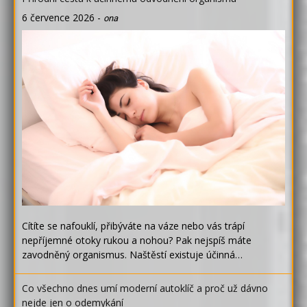
6 července 2026
-
ona
Cítíte se nafouklí, přibýváte na váze nebo vás trápí
nepříjemné otoky rukou a nohou? Pak nejspíš máte
zavodněný organismus. Naštěstí existuje účinná…
Co všechno dnes umí moderní autoklíč a proč už dávno
nejde jen o odemykání