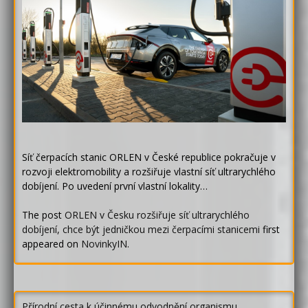
Síť čerpacích stanic ORLEN v České republice pokračuje v
rozvoji elektromobility a rozšiřuje vlastní síť ultrarychlého
dobíjení. Po uvedení první vlastní lokality…
The post
ORLEN v Česku rozšiřuje síť ultrarychlého
dobíjení, chce být jedničkou mezi čerpacími stanicemi
first
appeared on
NovinkyIN
.
Přírodní cesta k účinnému odvodnění organismu