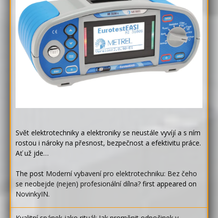
Svět elektrotechniky a elektroniky se neustále vyvíjí a s ním
rostou i nároky na přesnost, bezpečnost a efektivitu práce.
Ať už jde…
The post
Moderní vybavení pro elektrotechniku: Bez čeho
se neobejde (nejen) profesionální dílna?
first appeared on
NovinkyIN
.
Kvalitní spánek jako rituál: Jak proměnit odpočinek v