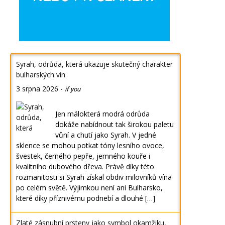
Syrah, odrůda, která ukazuje skutečný charakter
bulharských vín
3 srpna 2026
-
if you
Jen málokterá modrá odrůda
dokáže nabídnout tak širokou paletu
vůní a chutí jako Syrah. V jedné
sklence se mohou potkat tóny lesního ovoce,
švestek, černého pepře, jemného kouře i
kvalitního dubového dřeva. Právě díky této
rozmanitosti si Syrah získal obdiv milovníků vína
po celém světě. Výjimkou není ani Bulharsko,
které díky příznivému podnebí a dlouhé […]
Zlaté zásnubní prsteny jako symbol okamžiku,