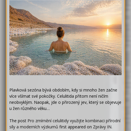
Plavková sezóna bývá obdobím, kdy si mnoho žen začne
více všímat své pokožky. Celulitida přitom není ničím
neobvyklým. Naopak, jde o přirozený jev, který se objevuje
u žen různého věku…
The post
Pro zmírnění celulitidy využijte kombinaci přírodní
síly a moderních výzkumů
first appeared on
Zprávy IN
.