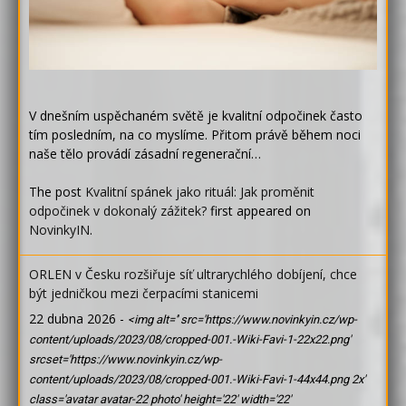
V dnešním uspěchaném světě je kvalitní odpočinek často
tím posledním, na co myslíme. Přitom právě během noci
naše tělo provádí zásadní regenerační…
The post
Kvalitní spánek jako rituál: Jak proměnit
odpočinek v dokonalý zážitek?
first appeared on
NovinkyIN
.
ORLEN v Česku rozšiřuje síť ultrarychlého dobíjení, chce
být jedničkou mezi čerpacími stanicemi
22 dubna 2026
-
<img alt='' src='https://www.novinkyin.cz/wp-
content/uploads/2023/08/cropped-001.-Wiki-Favi-1-22x22.png'
srcset='https://www.novinkyin.cz/wp-
content/uploads/2023/08/cropped-001.-Wiki-Favi-1-44x44.png 2x'
class='avatar avatar-22 photo' height='22' width='22'