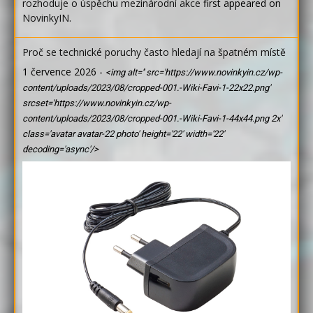
rozhoduje o úspěchu mezinárodní akce
first appeared on
NovinkyIN
.
Proč se technické poruchy často hledají na špatném místě
1 července 2026
-
<img alt='' src='https://www.novinkyin.cz/wp-
content/uploads/2023/08/cropped-001.-Wiki-Favi-1-22x22.png'
srcset='https://www.novinkyin.cz/wp-
content/uploads/2023/08/cropped-001.-Wiki-Favi-1-44x44.png 2x'
class='avatar avatar-22 photo' height='22' width='22'
decoding='async'/>