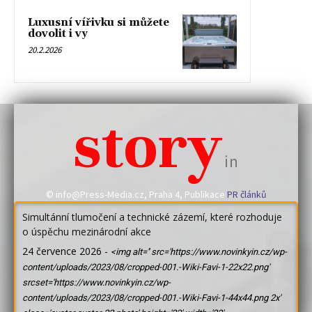
Luxusní vířivku si můžete
dovolit i vy
20.2.2026
story
in
© info@Press-Media.cz, Praha 4, Publikace
PR článků
Simultánní tlumočení a technické zázemí, které rozhoduje
o úspěchu mezinárodní akce
24 července 2026
-
<img alt='' src='https://www.novinkyin.cz/wp-
content/uploads/2023/08/cropped-001.-Wiki-Favi-1-22x22.png'
srcset='https://www.novinkyin.cz/wp-
content/uploads/2023/08/cropped-001.-Wiki-Favi-1-44x44.png 2x'