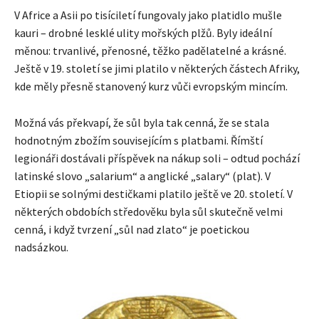
V Africe a Asii po tisíciletí fungovaly jako platidlo mušle
kauri – drobné lesklé ulity mořských plžů. Byly ideální
měnou: trvanlivé, přenosné, těžko padělatelné a krásné.
Ještě v 19. století se jimi platilo v některých částech Afriky,
kde měly přesně stanovený kurz vůči evropským mincím.
Možná vás překvapí, že sůl byla tak cenná, že se stala
hodnotným zbožím souvisejícím s platbami. Římští
legionáři dostávali příspěvek na nákup soli – odtud pochází
latinské slovo „salarium“ a anglické „salary“ (plat). V
Etiopii se solnými destičkami platilo ještě ve 20. století. V
některých obdobích středověku byla sůl skutečně velmi
cenná, i když tvrzení „sůl nad zlato“ je poetickou
nadsázkou.