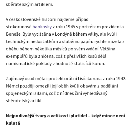
sběratelským artiklem.
V československé historii najdeme případ
stokorunové
bankovky
z roku 1945 s portrétem prezidenta
Beneše. Byla vytištěna v Londýně během války, ale kvůli
technickým nedostatkům a slabému papíru rychle mizela z
oběhu během několika měsíců po svém vydání. Většina
exemplářů byla zničena, což z přeživších kusů dělá
numismatické poklady v hodnotě statisíců korun.
Zajímavý osud měla i protektorátní tisícikoruna z roku 1942.
Němci později omezili její oběh kvůli obavám z padělání
spojeneckými silami, což z ní dnes činí vyhledávaný
sběratelský artikl.
Nejpodivnější tvary a velikosti platidel – když mince není
kulatá