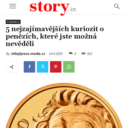
story
in
FINANCE
5 nejzajímavějších kuriozit o
penězích, které jste možná
nevěděli
14.9.2025
0
921
By
info@press-media.cz