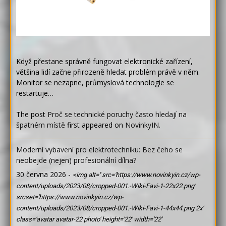
Když přestane správně fungovat elektronické zařízení,
většina lidí začne přirozeně hledat problém právě v něm.
Monitor se nezapne, průmyslová technologie se
restartuje…
The post
Proč se technické poruchy často hledají na
špatném místě
first appeared on
NovinkyIN
.
Moderní vybavení pro elektrotechniku: Bez čeho se
neobejde (nejen) profesionální dílna?
30 června 2026
-
<img alt='' src='https://www.novinkyin.cz/wp-
content/uploads/2023/08/cropped-001.-Wiki-Favi-1-22x22.png'
srcset='https://www.novinkyin.cz/wp-
content/uploads/2023/08/cropped-001.-Wiki-Favi-1-44x44.png 2x'
class='avatar avatar-22 photo' height='22' width='22'