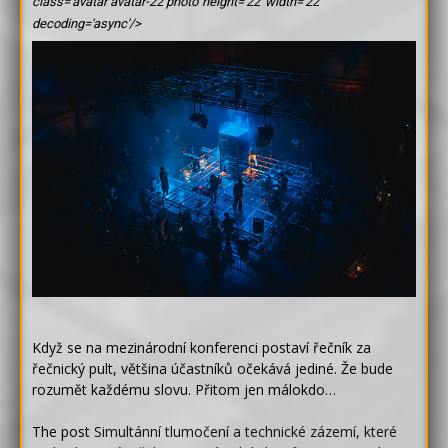
class='avatar avatar-22 photo' height='22' width='22'
decoding='async'/>
Když se na mezinárodní konferenci postaví řečník za
řečnický pult, většina účastníků očekává jediné. Že bude
rozumět každému slovu. Přitom jen málokdo…
The post
Simultánní tlumočení a technické zázemí, které