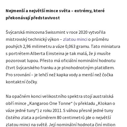
Nejmenší a největší mince světa – extrémy, které
překonávají představivost
Švýcarská mincovna Swissmint v roce 2020 vytvořila
mistrovský technický výkon –
zlatou minci
o průměru
pouhých 2,96 milimetru a váze 0,063 gramu. Tato miniatura
s portrétem Alberta Einsteina je tak malá, že ji musíte
pozorovat lupou. Přesto má oficiální nominální hodnotu
čtvrt švýcarského franku a je plnohodnotným platidlem.
Pro srovnání – je lehčí než kapka vody a menší než čočka
kontaktní čočky.
Na opačném konci velikostního spektra stojí australská
obří mince „Kangaroo One Tonne“ (v překladu „Klokan o
váze jedné tuny“) z roku 2011. S váhou přesně jedné tuny
čistého zlata a průměrem 80 centimetrů jde o největší
zlatou minci na světě. Její nominální hodnota činí milion