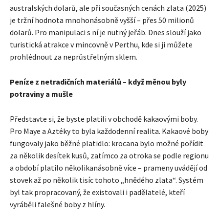
australských dolarů, ale při současných cenách zlata (2025)
je tržní hodnota mnohonásobně vyšší – přes 50 milionů
dolarů. Pro manipulaci s ní je nutný jeřáb. Dnes slouží jako
turistická atrakce v mincovně v Perthu, kde si ji můžete
prohlédnout za neprůstřelným sklem.
Peníze z netradičních materiálů – když měnou byly
potraviny a mušle
Představte si, že byste platili v obchodě kakaovými boby.
Pro Maye a Aztéky to byla každodenní realita. Kakaové boby
fungovaly jako běžné platidlo: krocana bylo možné pořídit
za několik desítek kusů, zatímco za otroka se podle regionu
a období platilo několikanásobně více – prameny uvádějí od
stovek až po několik tisíc tohoto „hnědého zlata“. Systém
byl tak propracovaný, že existovali i padělatelé, kteří
vyráběli falešné boby z hlíny.