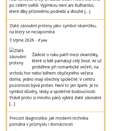
po celém světě. Výjimkou není ani Bulharsko,
které díky příznivému podnebí a dlouhé […]
Zlaté zásnubní prsteny jako symbol okamžiku,
na který se nezapomíná
3 srpna 2026
-
if you
Žádost o ruku patří mezi okamžiky,
které si lidé pamatují celý život. Ať už
proběhne při romantické večeři, na
vrcholu hor nebo během obyčejného večera
doma, jedno mají všechny společné. V centru
pozornosti bývá prsten. Není to jen šperk. Je to
symbol důvěry, lásky a společné budoucnosti.
Právě proto si mnoho párů vybírá zlaté zásnubní
[…]
Precizní diagnostika: Jak moderní technika
pomáhá v průmyslu i domácnosti