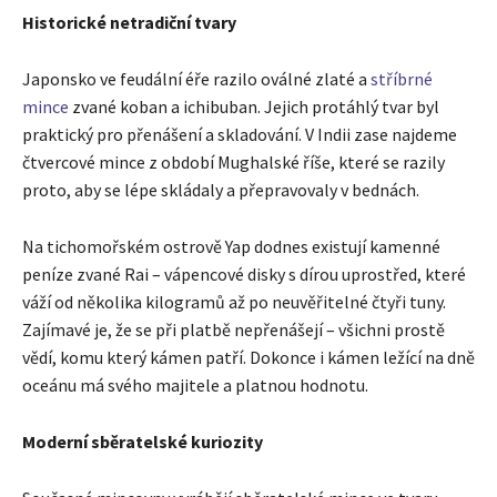
Historické netradiční tvary
Japonsko ve feudální éře razilo oválné zlaté a
stříbrné
mince
zvané koban a ichibuban. Jejich protáhlý tvar byl
praktický pro přenášení a skladování. V Indii zase najdeme
čtvercové mince z období Mughalské říše, které se razily
proto, aby se lépe skládaly a přepravovaly v bednách.
Na tichomořském ostrově Yap dodnes existují kamenné
peníze zvané Rai – vápencové disky s dírou uprostřed, které
váží od několika kilogramů až po neuvěřitelné čtyři tuny.
Zajímavé je, že se při platbě nepřenášejí – všichni prostě
vědí, komu který kámen patří. Dokonce i kámen ležící na dně
oceánu má svého majitele a platnou hodnotu.
Moderní sběratelské kuriozity