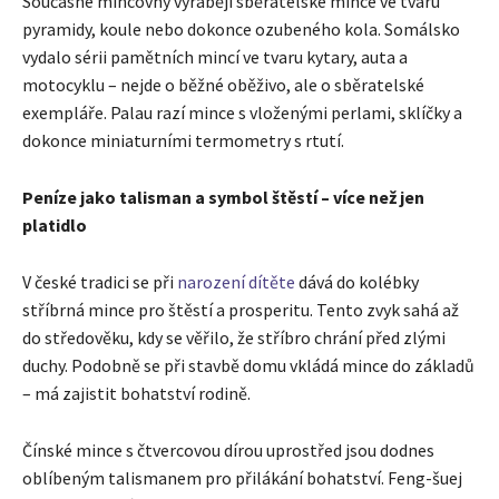
Současné mincovny vyrábějí sběratelské mince ve tvaru
pyramidy, koule nebo dokonce ozubeného kola. Somálsko
vydalo sérii pamětních mincí ve tvaru kytary, auta a
motocyklu – nejde o běžné oběživo, ale o sběratelské
exempláře. Palau razí mince s vloženými perlami, sklíčky a
dokonce miniaturními termometry s rtutí.
Peníze jako talisman a symbol štěstí – více než jen
platidlo
V české tradici se při
narození dítěte
dává do kolébky
stříbrná mince pro štěstí a prosperitu. Tento zvyk sahá až
do středověku, kdy se věřilo, že stříbro chrání před zlými
duchy. Podobně se při stavbě domu vkládá mince do základů
– má zajistit bohatství rodině.
Čínské mince s čtvercovou dírou uprostřed jsou dodnes
oblíbeným talismanem pro přilákání bohatství. Feng-šuej