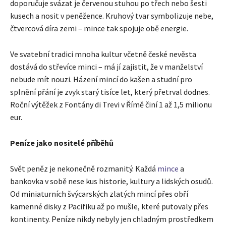
doporučuje svázat je červenou stuhou po třech nebo šesti
kusech a nosit v peněžence. Kruhový tvar symbolizuje nebe,
čtvercová díra zemi – mince tak spojuje obě energie.
Ve svatební tradici mnoha kultur včetně české nevěsta
dostává do střevíce minci – má jí zajistit, že v manželství
nebude mít nouzi. Házení mincí do kašen a studní pro
splnění přání je zvyk starý tisíce let, který přetrval dodnes.
Roční výtěžek z Fontány di Trevi v Římě činí 1 až 1,5 milionu
eur.
Peníze jako nositelé příběhů
Svět peněz je nekonečně rozmanitý. Každá
mince
a
bankovka v sobě nese kus historie, kultury a lidských osudů.
Od miniaturních švýcarských zlatých mincí přes obří
kamenné disky z Pacifiku až po mušle, které putovaly přes
kontinenty. Peníze nikdy nebyly jen chladným prostředkem