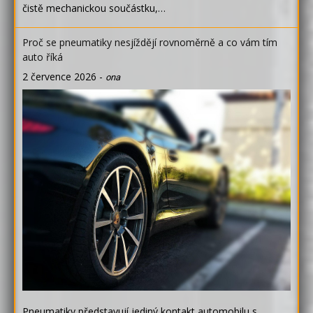
čistě mechanickou součástku,…
Proč se pneumatiky nesjíždějí rovnoměrně a co vám tím
auto říká
2 července 2026
-
ona
Pneumatiky představují jediný kontakt automobilu s