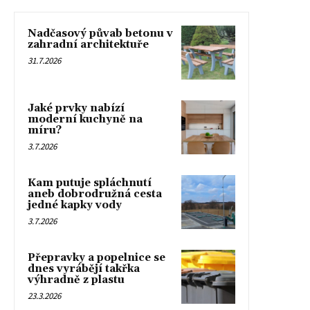
Nadčasový půvab betonu v
zahradní architektuře
31.7.2026
Jaké prvky nabízí
moderní kuchyně na
míru?
3.7.2026
Kam putuje spláchnutí
aneb dobrodružná cesta
jedné kapky vody
3.7.2026
Přepravky a popelnice se
dnes vyrábějí takřka
výhradně z plastu
23.3.2026