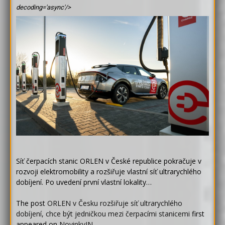
decoding='async'/>
Síť čerpacích stanic ORLEN v České republice pokračuje v
rozvoji elektromobility a rozšiřuje vlastní síť ultrarychlého
dobíjení. Po uvedení první vlastní lokality…
The post
ORLEN v Česku rozšiřuje síť ultrarychlého
dobíjení, chce být jedničkou mezi čerpacími stanicemi
first
appeared on
NovinkyIN
.