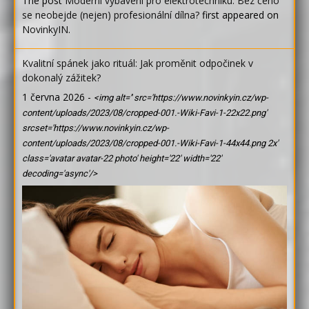
The post
Moderní vybavení pro elektrotechniku: Bez čeho
se neobejde (nejen) profesionální dílna?
first appeared on
NovinkyIN
.
Kvalitní spánek jako rituál: Jak proměnit odpočinek v
dokonalý zážitek?
1 června 2026
-
<img alt='' src='https://www.novinkyin.cz/wp-
content/uploads/2023/08/cropped-001.-Wiki-Favi-1-22x22.png'
srcset='https://www.novinkyin.cz/wp-
content/uploads/2023/08/cropped-001.-Wiki-Favi-1-44x44.png 2x'
class='avatar avatar-22 photo' height='22' width='22'
decoding='async'/>