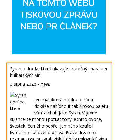
Syrah, odrůda, která ukazuje skutečný charakter
bulharských vín
3 srpna 2026
-
if you
Jen málokterá modrá odrůda
dokáže nabídnout tak širokou paletu
vůní a chutí jako Syrah. V jedné
sklence se mohou potkat tóny lesního ovoce,
švestek, černého pepře, jemného kouře i
kvalitního dubového dřeva. Právě díky této
rozmanitosti si Syrah získal obdiv milovníků vína