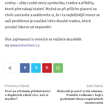
směny – vždy v sobě nesly symboliku, tradice a příběhy,
které přetrvávají staletí. Možná se při příštím placení na
chvíli zastavíte a uvědomíte si, že i ta nejběžnější mince ve
vaší peněžence je součástí této dlouhé tradice, která
provází lidstvo od nepaměti.
Více zajímavostí o mincích se můžete dozvědět
na
www.mincmistr.cz
.
Předchozí článek
Další článek
Proč na střešním příslušenství
Molecula je nově zcela zdarma.
a doplňcích záleží více, než si
Pomůže rodinám v boji s
myslíte?
podzimní vlnou respiračních
onemocnění