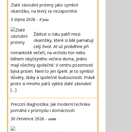
Zlaté zásnubní prsteny jako symbol
okamžiku, na který se nezapomíná
3 srpna 2026
-
if you
Žádost o ruku patří mezi
okamžiky, které si lidé pamatují
celý život. Ať už proběhne při
romantické večeři, na vrcholu hor nebo
během obyčejného večera doma, jedno
mají všechny společné. V centru pozornosti
bývá prsten. Není to jen šperk. Je to symbol
důvěry, lásky a společné budoucnosti. Právě
proto si mnoho párů vybírá zlaté zásnubní
[…]
Precizní diagnostika: Jak moderní technika
pomáhá v průmyslu i domácnosti
30 července 2026
-
uvas