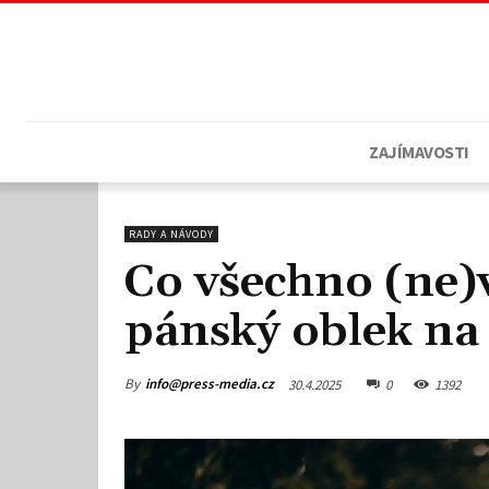
ZAJÍMAVOSTI
RADY A NÁVODY
Co všechno (ne)v
pánský oblek na
By
info@press-media.cz
30.4.2025
0
1392