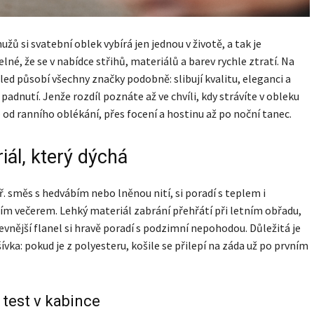
užů si svatební oblek vybírá jen jednou v životě, a tak je
lné, že se v nabídce střihů, materiálů a barev rychle ztratí. Na
led působí všechny značky podobně: slibují kvalitu, eleganci a
padnutí. Jenže rozdíl poznáte až ve chvíli, kdy strávíte v obleku
– od ranního oblékání, přes focení a hostinu až po noční tanec.
iál, který dýchá
ř. směs s hedvábím nebo lněnou nití, si poradí s teplem i
ím večerem. Lehký materiál zabrání přehřátí při letním obřadu,
vnější flanel si hravě poradí s podzimní nepohodou. Důležitá je
ívka: pokud je z polyesteru, košile se přilepí na záda už po prvním
 test v kabince