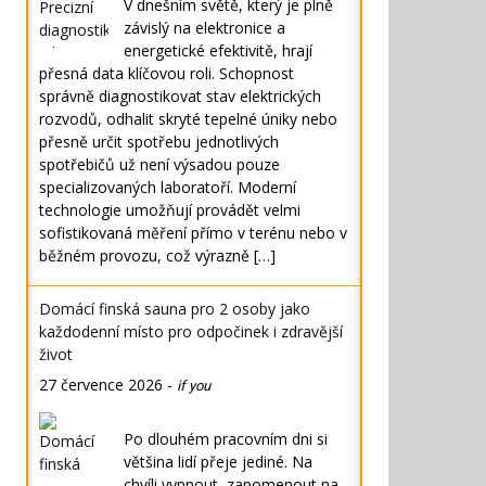
V dnešním světě, který je plně
závislý na elektronice a
energetické efektivitě, hrají
přesná data klíčovou roli. Schopnost
správně diagnostikovat stav elektrických
rozvodů, odhalit skryté tepelné úniky nebo
přesně určit spotřebu jednotlivých
spotřebičů už není výsadou pouze
specializovaných laboratoří. Moderní
technologie umožňují provádět velmi
sofistikovaná měření přímo v terénu nebo v
běžném provozu, což výrazně […]
Domácí finská sauna pro 2 osoby jako
každodenní místo pro odpočinek i zdravější
život
27 července 2026
-
if you
Po dlouhém pracovním dni si
většina lidí přeje jediné. Na
chvíli vypnout, zapomenout na