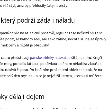
 váš styl, aniž by přehlušily šaty nevěsty.
, který podrží záda i náladu
vypadá dobře na atletické postavě, regular zase neškrtí při tanci.
e pocit, že kalhoty sedí, ale sako táhne, nechte si udělat úpravy
omek ceny a rozdíl je obrovský.
cestu představují
pánské obleky na svatbu
šité na míru. Krejčí
e míry, poradí s látkou i podšívkou a během několika zkoušek
lku rukávů či pasu. Po finálním prožehlení oblek sedí tak, že na
íte celý den myslet – a to je největší jistota, kterou si můžete
ky dělají dojem