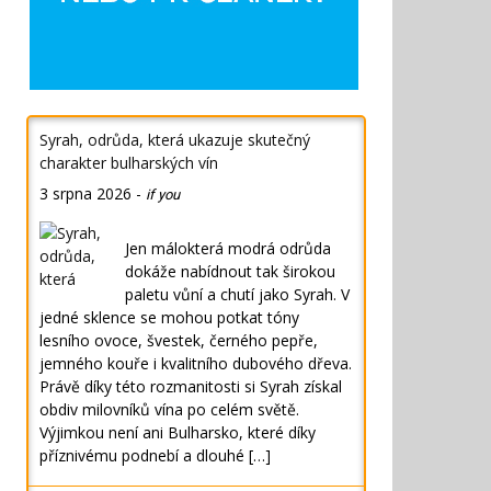
Syrah, odrůda, která ukazuje skutečný
charakter bulharských vín
3 srpna 2026
-
if you
Jen málokterá modrá odrůda
dokáže nabídnout tak širokou
paletu vůní a chutí jako Syrah. V
jedné sklence se mohou potkat tóny
lesního ovoce, švestek, černého pepře,
jemného kouře i kvalitního dubového dřeva.
Právě díky této rozmanitosti si Syrah získal
obdiv milovníků vína po celém světě.
Výjimkou není ani Bulharsko, které díky
příznivému podnebí a dlouhé […]