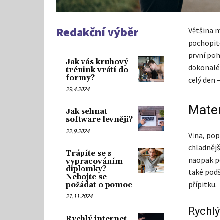
Redakční výběr
Většina m
pochopite
první poh
Jak vás kruhový
dokonalé 
trénink vrátí do
formy?
celý den 
29.4.2024
Mater
Jak sehnat
software levněji?
22.9.2024
Vlna, pop
chladnějš
Trápíte se s
naopak pe
vypracováním
diplomky?
také podš
Nebojte se
přípitku.
požádat o pomoc
21.11.2024
Rychlý
Rychlý internet