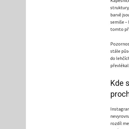
Kapesníče
struktury
barvě jso
semiše – 
tomto pří
Pozornost
stále půs
do lehčíc
převlékali
Kde s
proch
Instagram
nevyrovná
rozdíl me