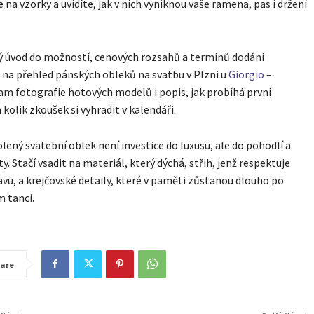
 na vzorky a uvidíte, jak v nich vyniknou vaše ramena, pas i držení
ý úvod do možností, cenových rozsahů a termínů dodání
na přehled pánských obleků na svatbu v Plzni u
Giorgio
–
am fotografie hotových modelů i popis, jak probíhá první
 kolik zkoušek si vyhradit v kalendáři.
lený svatební oblek není investice do luxusu, ale do pohodlí a
y. Stačí vsadit na materiál, který dýchá, střih, jenž respektuje
avu, a krejčovské detaily, které v paměti zůstanou dlouho po
 tanci.
are