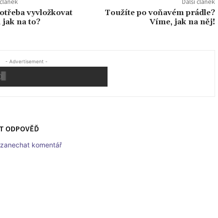
článek
Další článek
potřeba vyvložkovat
Toužíte po voňavém prádle?
 jak na to?
Víme, jak na něj!
- Advertisement -
T ODPOVĚĎ
t zanechat komentář