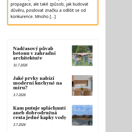
propagace, ale také způsob, jak budovat
důvěru, posilovat značku a odlišit se od
konkurence. Mnoho […]
Nadčasový půvab
betonu v zahradní
architektuře
31.7.2026
Jaké prvky nabízí
moderní kuchyně na
míru?
3.7.2026
Kam putuje spláchnutí
aneb dobrodružná
cesta jedné kapky vody
3.7.2026