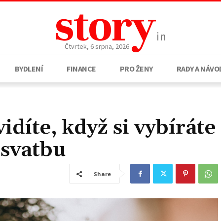
story
in
Čtvrtek, 6 srpna, 2026
BYDLENÍ
FINANCE
PRO ŽENY
RADY A NÁVO
idíte, když si vybíráte
 svatbu
Share