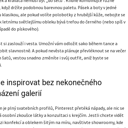
k a kravata nemusí být „do setu“. Klidně kombinujte různé
, když držíte podobnou barevnou paletu. Pásek a boty v jedné
u klasikou, ale pokud volíte polobotky z hrubější kůže, nebojte se
k letnímu světlejšímu obleku bývá trefou do černého (nebo spíš v
padě do pískového).
 si zaslouží i vesta. Umožní vám odložit sako během tance a
obit slavnostně. A pokud nevěsta plánuje převléknout se na večer
h šatů, vestou snadno změníte i svůj outfit, aniž byste se
.
e inspirovat bez nekonečného
ázení galerií
 je plný svatebních profilů, Pinterest přetéká nápady, ale nic se
 osobní zkoušce látky a konzultaci s krejčím. Jestli chcete vidět
zi konfekcí a oblekem šitým na míru, navštivte showroomy, kde