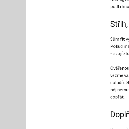
podtrhnou
Střih
Slim fit 
Pokud mát
– stojí zl
Ověřenou 
vezme vaš
doladí dé
něj nemus
dopřát.
Doplň