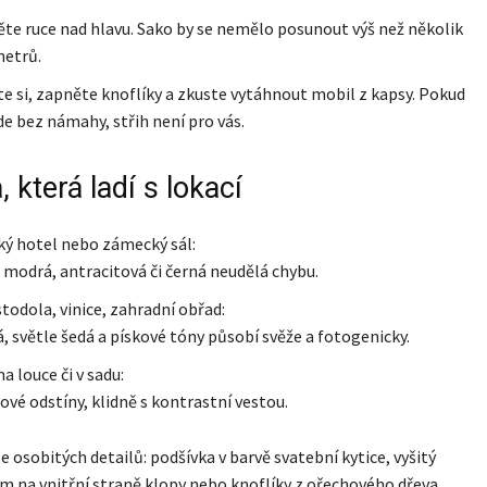
te ruce nad hlavu. Sako by se nemělo posunout výš než několik
metrů.
e si, zapněte knoflíky a zkuste vytáhnout mobil z kapsy. Pokud
de bez námahy, střih není pro vás.
, která ladí s lokací
ý hotel nebo zámecký sál:
modrá, antracitová či černá neudělá chybu.
stodola, vinice, zahradní obřad:
, světle šedá a pískové tóny působí svěže a fotogenicky.
a louce či v sadu:
ové odstíny, klidně s kontrastní vestou.
e osobitých detailů: podšívka v barvě svatební kytice, vyšitý
na vnitřní straně klopy nebo knoflíky z ořechového dřeva