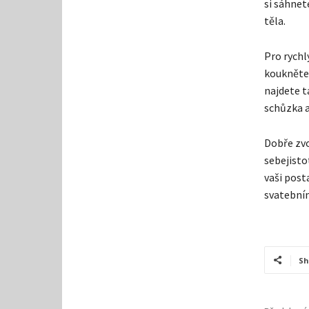
si sáhnete
těla.
Pro rychl
koukněte 
najdete t
schůzka a
Dobře zvo
sebejistot
vaši post
svatebním
Sh