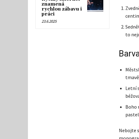
znamená
Zvedně
rychlou zábavu i
práci
centi
23.6.2025
Sednět
to nej
Barva
Městsk
tmavě 
Letní 
béžová
Boho n
pastel
Nebojte s
monogram 