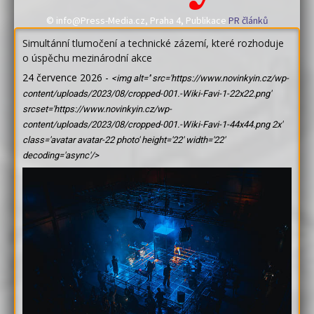
© info@Press-Media.cz, Praha 4, Publikace
PR článků
Simultánní tlumočení a technické zázemí, které rozhoduje
o úspěchu mezinárodní akce
24 července 2026
-
<img alt='' src='https://www.novinkyin.cz/wp-
content/uploads/2023/08/cropped-001.-Wiki-Favi-1-22x22.png'
srcset='https://www.novinkyin.cz/wp-
content/uploads/2023/08/cropped-001.-Wiki-Favi-1-44x44.png 2x'
class='avatar avatar-22 photo' height='22' width='22'
decoding='async'/>