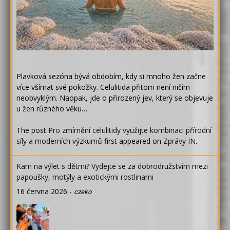
Plavková sezóna bývá obdobím, kdy si mnoho žen začne
více všímat své pokožky. Celulitida přitom není ničím
neobvyklým. Naopak, jde o přirozený jev, který se objevuje
u žen různého věku…
The post
Pro zmírnění celulitidy využijte kombinaci přírodní
síly a moderních výzkumů
first appeared on
Zprávy IN
.
Kam na výlet s dětmi? Vydejte se za dobrodružstvím mezi
papoušky, motýly a exotickými rostlinami
16 června 2026
-
czeko