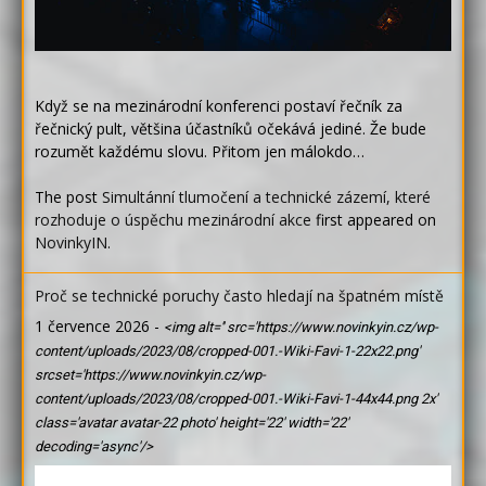
Když se na mezinárodní konferenci postaví řečník za
řečnický pult, většina účastníků očekává jediné. Že bude
rozumět každému slovu. Přitom jen málokdo…
The post
Simultánní tlumočení a technické zázemí, které
rozhoduje o úspěchu mezinárodní akce
first appeared on
NovinkyIN
.
Proč se technické poruchy často hledají na špatném místě
1 července 2026
-
<img alt='' src='https://www.novinkyin.cz/wp-
content/uploads/2023/08/cropped-001.-Wiki-Favi-1-22x22.png'
srcset='https://www.novinkyin.cz/wp-
content/uploads/2023/08/cropped-001.-Wiki-Favi-1-44x44.png 2x'
class='avatar avatar-22 photo' height='22' width='22'
decoding='async'/>