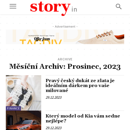
story
in
- Advertisement -
ARCHIVE
Měsíční Archiv: Prosinec, 2023
Pravý český dukát ze zlata je
ideálním dárkem pro vaše
milované
29.12.2023
FINANCE
Který model od Kia vám sedne
nejlépe?
29.12.2023