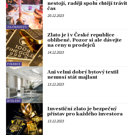
nestojí, raději spolu chtějí trávit
čas
20.12.2023
ZAJÍMAVOSTI
Zlato je i v České republice
oblíbené. Pozor si ale dávejte
na ceny u prodejců
14.12.2023
FINANCE
Ani velmi dobrý bytový textil
nemusí stát majlant
13.12.2023
BYDLENÍ
Investiční zlato je bezpečný
přístav pro každého investora
13.12.2023