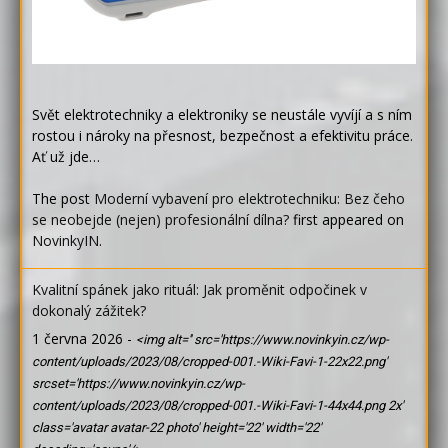
Svět elektrotechniky a elektroniky se neustále vyvíjí a s ním
rostou i nároky na přesnost, bezpečnost a efektivitu práce.
Ať už jde…
The post
Moderní vybavení pro elektrotechniku: Bez čeho
se neobejde (nejen) profesionální dílna?
first appeared on
NovinkyIN
.
Kvalitní spánek jako rituál: Jak proměnit odpočinek v
dokonalý zážitek?
1 června 2026
-
<img alt='' src='https://www.novinkyin.cz/wp-
content/uploads/2023/08/cropped-001.-Wiki-Favi-1-22x22.png'
srcset='https://www.novinkyin.cz/wp-
content/uploads/2023/08/cropped-001.-Wiki-Favi-1-44x44.png 2x'
class='avatar avatar-22 photo' height='22' width='22'