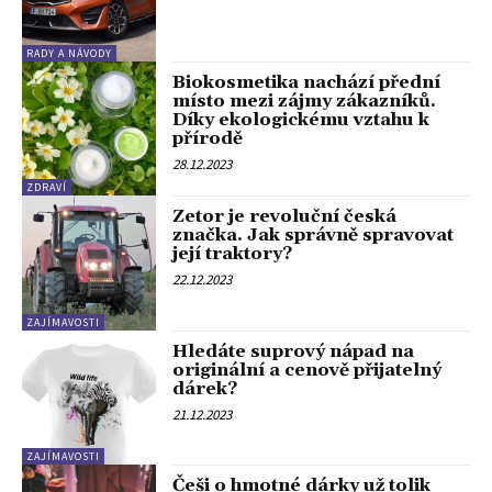
RADY A NÁVODY
Biokosmetika nachází přední
místo mezi zájmy zákazníků.
Díky ekologickému vztahu k
přírodě
28.12.2023
ZDRAVÍ
Zetor je revoluční česká
značka. Jak správně spravovat
její traktory?
22.12.2023
ZAJÍMAVOSTI
Hledáte suprový nápad na
originální a cenově přijatelný
dárek?
21.12.2023
ZAJÍMAVOSTI
Češi o hmotné dárky už tolik