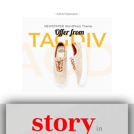
- Advertisement -
story
in