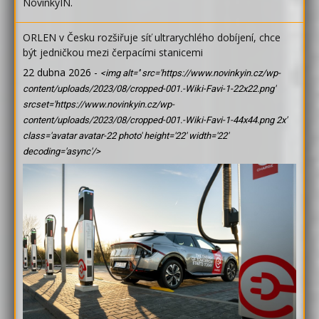
NovinkyIN
.
ORLEN v Česku rozšiřuje síť ultrarychlého dobíjení, chce
být jedničkou mezi čerpacími stanicemi
22 dubna 2026
-
<img alt='' src='https://www.novinkyin.cz/wp-
content/uploads/2023/08/cropped-001.-Wiki-Favi-1-22x22.png'
srcset='https://www.novinkyin.cz/wp-
content/uploads/2023/08/cropped-001.-Wiki-Favi-1-44x44.png 2x'
class='avatar avatar-22 photo' height='22' width='22'
decoding='async'/>