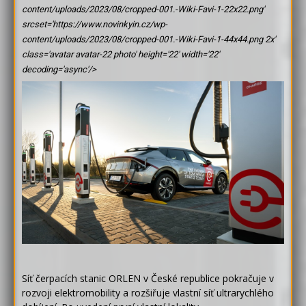
content/uploads/2023/08/cropped-001.-Wiki-Favi-1-22x22.png'
srcset='https://www.novinkyin.cz/wp-
content/uploads/2023/08/cropped-001.-Wiki-Favi-1-44x44.png 2x'
class='avatar avatar-22 photo' height='22' width='22'
decoding='async'/>
Síť čerpacích stanic ORLEN v České republice pokračuje v
rozvoji elektromobility a rozšiřuje vlastní síť ultrarychlého