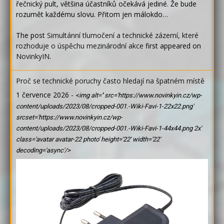
řečnický pult, většina účastníků očekává jediné. Že bude
rozumět každému slovu. Přitom jen málokdo…
The post
Simultánní tlumočení a technické zázemí, které
rozhoduje o úspěchu mezinárodní akce
first appeared on
NovinkyIN
.
Proč se technické poruchy často hledají na špatném místě
1 července 2026
-
<img alt='' src='https://www.novinkyin.cz/wp-
content/uploads/2023/08/cropped-001.-Wiki-Favi-1-22x22.png'
srcset='https://www.novinkyin.cz/wp-
content/uploads/2023/08/cropped-001.-Wiki-Favi-1-44x44.png 2x'
class='avatar avatar-22 photo' height='22' width='22'
decoding='async'/>