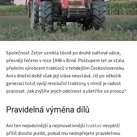
Společnost Zetor vznikla těsně po druhé světové válce,
přesněji řečeno v roce 1946 v Brně. Postupem let se stala
předním výrobcem traktorů v tehdejším Československu.
Ani v dnešní době však její sláva neustává. Již po několik
generací totiž vyvíjí revoluční traktory, s nimiž je radost
pracovat. Jak zvýšíte jejich odolnost a ušetříte za provoz?
Pravidelná výměna dílů
Ani ten nejodolnější a nejinovativnější
traktor
nevydrží
příliš dlouho jezdit, pokud mu nedopřejete pravidelnou