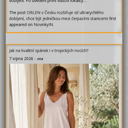
dobíjení. Po uvedení první vlastní lokality…
The post
ORLEN v Česku rozšiřuje síť ultrarychlého
dobíjení, chce být jedničkou mezi čerpacími stanicemi
first
appeared on
NovinkyIN
.
Jak na kvalitní spánek i v tropických nocích?
7 srpna 2026
-
ona