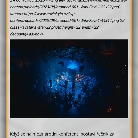
<img alt='' src='https://www.novinkyin.cz/wp-
content/uploads/2023/08/cropped-001.-Wiki-Favi-1-22x22.png'
srcset='https://www.novinkyin.cz/wp-
content/uploads/2023/08/cropped-001.-Wiki-Favi-1-44x44.png 2x'
class='avatar avatar-22 photo' height='22' width='22'
decoding='async'/>
Když se na mezinárodní konferenci postaví řečník za