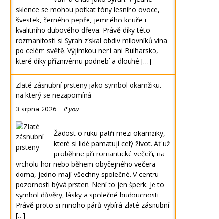
sklence se mohou potkat tóny lesního ovoce,
švestek, černého pepře, jemného kouře i
kvalitního dubového dřeva. Právě díky této
rozmanitosti si Syrah získal obdiv milovníků vína
po celém světě. Výjimkou není ani Bulharsko,
které díky příznivému podnebí a dlouhé […]
Zlaté zásnubní prsteny jako symbol okamžiku,
na který se nezapomíná
3 srpna 2026
-
if you
Žádost o ruku patří mezi okamžiky,
které si lidé pamatují celý život. Ať už
proběhne při romantické večeři, na
vrcholu hor nebo během obyčejného večera
doma, jedno mají všechny společné. V centru
pozornosti bývá prsten. Není to jen šperk. Je to
symbol důvěry, lásky a společné budoucnosti.
Právě proto si mnoho párů vybírá zlaté zásnubní
[…]