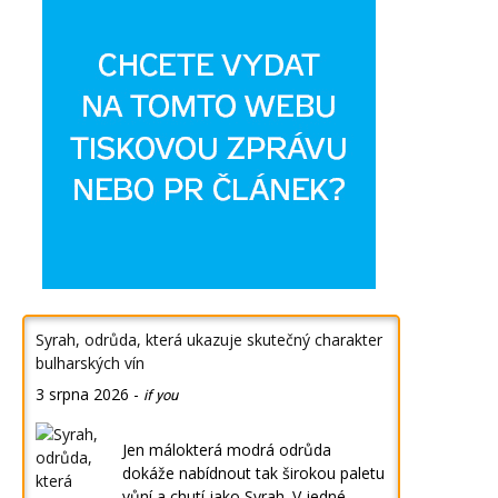
Syrah, odrůda, která ukazuje skutečný charakter
bulharských vín
3 srpna 2026
-
if you
Jen málokterá modrá odrůda
dokáže nabídnout tak širokou paletu
vůní a chutí jako Syrah. V jedné