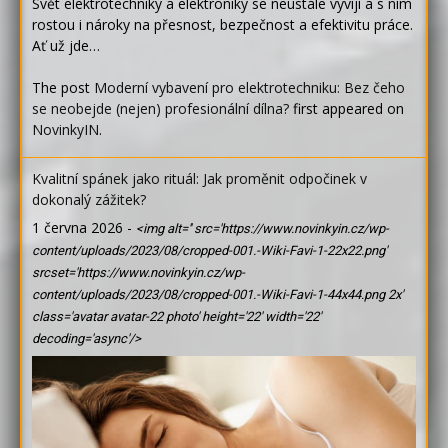
Svět elektrotechniky a elektroniky se neustále vyvíjí a s ním
rostou i nároky na přesnost, bezpečnost a efektivitu práce.
Ať už jde…
The post
Moderní vybavení pro elektrotechniku: Bez čeho
se neobejde (nejen) profesionální dílna?
first appeared on
NovinkyIN
.
Kvalitní spánek jako rituál: Jak proměnit odpočinek v
dokonalý zážitek?
1 června 2026
-
<img alt='' src='https://www.novinkyin.cz/wp-
content/uploads/2023/08/cropped-001.-Wiki-Favi-1-22x22.png'
srcset='https://www.novinkyin.cz/wp-
content/uploads/2023/08/cropped-001.-Wiki-Favi-1-44x44.png 2x'
class='avatar avatar-22 photo' height='22' width='22'
decoding='async'/>