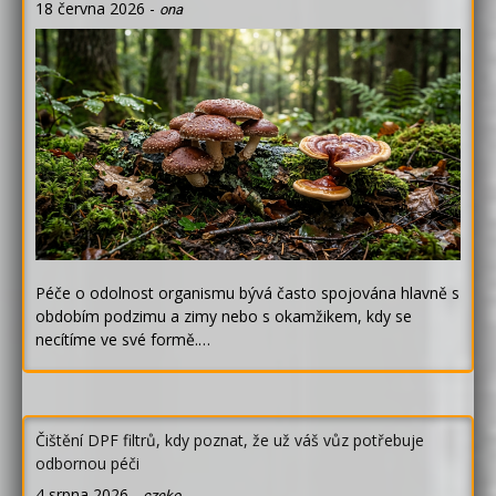
18 června 2026
-
ona
Péče o odolnost organismu bývá často spojována hlavně s
obdobím podzimu a zimy nebo s okamžikem, kdy se
necítíme ve své formě.…
Čištění DPF filtrů, kdy poznat, že už váš vůz potřebuje
odbornou péči
4 srpna 2026
-
czeko