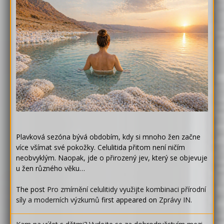
Plavková sezóna bývá obdobím, kdy si mnoho žen začne
více všímat své pokožky. Celulitida přitom není ničím
neobvyklým. Naopak, jde o přirozený jev, který se objevuje
u žen různého věku…
The post
Pro zmírnění celulitidy využijte kombinaci přírodní
síly a moderních výzkumů
first appeared on
Zprávy IN
.