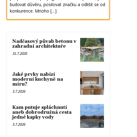
budovat důvěru, posilovat značku a odlišit se od
konkurence. Mnoho […]
Nadčasový půvab betonu v
zahradní architektuře
31.7.2026
Jaké prvky nabízí
moderní kuchyně na
míru?
3.7.2026
Kam putuje spláchnutí
aneb dobrodružná cesta
jedné kapky vody
3.7.2026