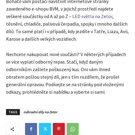
Bohatě vám postačí navštívit internetové stránky
zavedeného e-shopu BVM, v jejichž prostředí najdete
veškeré součástky od A až po Z –
LED světla na Zetor
,
těsnění, chladiče, palivová čerpadla, spojky i mnoho dalších
dílů. To samé platí i v případě, kdy jezdíte v Tatře, Liazu, Avii,
Karose a dalších velkých vozidlech.
Nechcete nakupovat nové součásti? V některých případech
se více vyplatí odborný repas. Stačí, když daným
odborníkům zašlete poškozený kus. Oni vám ihned
obratem pošlou stejný díl, jen s tím rozdílem, že prošel
generální opravou. Podívejte se na stránky pod vloženými
odkazy, prohlédněte si nabídku a vyberte si sami.
TAGS
náhradní díly na Zetor