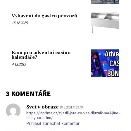
Vybavení do gastro provozů
15.12.2025
Kam pro adventní casino
kalendáře?
4.12.2025
3 KOMENTÁŘE
Svet v obraze
18.3.2024 At 19:49
https://inprima.cz/zjistili-jste-ze-vas-dluznik-ma-i-jine-
dluhy-co-s-tim/
Přihlásit zanechat komentář