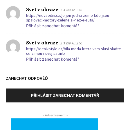
Svet v obraze
18.3.2024 At 19:49
https://nevsedni.cz/je-jen-jedna-zeme-kde-jsou-
spalovaci-motory-zelenejsi-nez-e-auta/
Přihlásit zanechat komentář
Svet v obraze
18.3.2024 At 19:50
https://denikstyle.cz/bila-moda-ktera-vam-slusi-sladte-
se-zimou-i-svuj-satnik/
Přihlásit zanechat komentář
ZANECHAT ODPOVĚĎ
PŘIHLÁSIT ZANECHAT KOMENTÁŘ
- Advertisement -