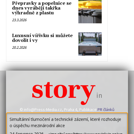
Přepravky a popelnice se
dnes vyrábějí takřka
výhradně z plastu
23.3.2026
Luxusní vířivku si můžete
dovolit i vy
20.2.2026
story
in
© info@Press-Media.cz, Praha 4, Publikace
PR článků
Simultánní tlumočení a technické zázemí, které rozhoduje
o úspěchu mezinárodní akce
24 července 2026
-