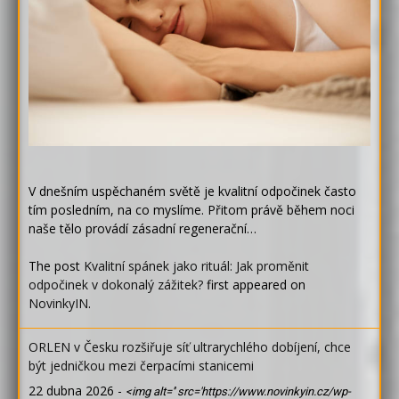
V dnešním uspěchaném světě je kvalitní odpočinek často
tím posledním, na co myslíme. Přitom právě během noci
naše tělo provádí zásadní regenerační…
The post
Kvalitní spánek jako rituál: Jak proměnit
odpočinek v dokonalý zážitek?
first appeared on
NovinkyIN
.
ORLEN v Česku rozšiřuje síť ultrarychlého dobíjení, chce
být jedničkou mezi čerpacími stanicemi
22 dubna 2026
-
<img alt='' src='https://www.novinkyin.cz/wp-