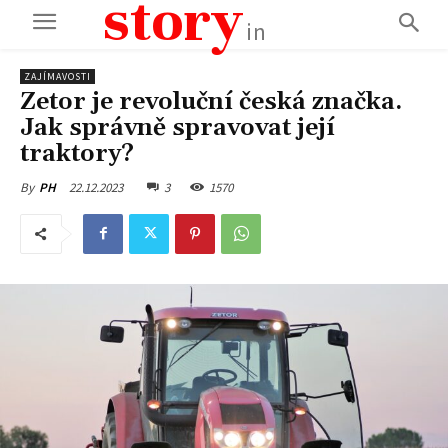
story
in
ZAJÍMAVOSTI
Zetor je revoluční česká značka.
Jak správně spravovat její
traktory?
22.12.2023
3
1570
By
PH