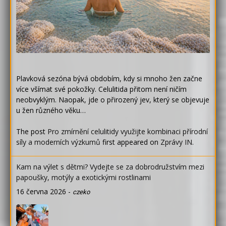
Plavková sezóna bývá obdobím, kdy si mnoho žen začne
více všímat své pokožky. Celulitida přitom není ničím
neobvyklým. Naopak, jde o přirozený jev, který se objevuje
u žen různého věku…
The post
Pro zmírnění celulitidy využijte kombinaci přírodní
síly a moderních výzkumů
first appeared on
Zprávy IN
.
Kam na výlet s dětmi? Vydejte se za dobrodružstvím mezi
papoušky, motýly a exotickými rostlinami
16 června 2026
-
czeko