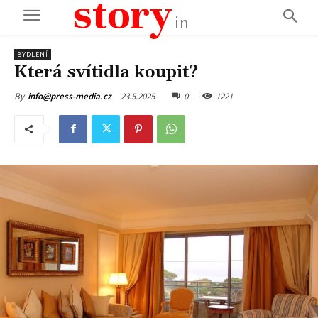
story
in
BYDLENÍ
Která svítidla koupit?
23.5.2025
0
1221
By
info@press-media.cz