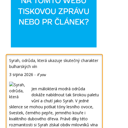
Syrah, odrůda, která ukazuje skutečný charakter
bulharských vín
3 srpna 2026
-
if you
Jen málokterá modrá odrůda
dokáže nabídnout tak širokou paletu
vůní a chutí jako Syrah. V jedné
sklence se mohou potkat tóny lesního ovoce,
švestek, černého pepře, jemného kouře i
kvalitního dubového dřeva. Právě díky této
rozmanitosti si Syrah získal obdiv milovníků vína