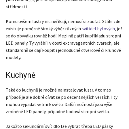
střídmostí.
Komu ovšem lustry nic neříkají, nemusí si zoufat. Stále zde
existuje poměrně široký výběr různých
svítidel bytových
, jež
se do obýváku rovněž hodí. Mezi ně patří kupříkladu stropní
LED panely. Ty vyrábí i v dosti extravagantních tvarech, ale
standardně se dají koupit i jednoduché čtvercové či kruhové
modely.
Kuchyně
Také do kuchyně je možné nainstalovat lustr. V tomto
případě je ale dobré dívat se po decentnějších verzích. I ty
mohou vypadat velmi k světu. Další možností jsou výše
zmíněné LED panely, případně bodová stropní světla.
Jakožto sekundární svítidlo lze vybrat třeba LED pásky.