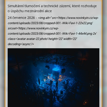
Simultánní tlumočení a technické zázemí, které rozhoduje
o úspěchu mezinárodní akce
24 července 2026
-
<img alt='' src='https://www.novinkyin.cz/wp-
content/uploads/2023/08/cropped-001.-Wiki-Favi-1-22x22.png'
srcset='https://www.novinkyin.cz/wp-
content/uploads/2023/08/cropped-001.-Wiki-Favi-1-44x44.png 2x'
class='avatar avatar-22 photo' height='22' width='22'
decoding='async'/>