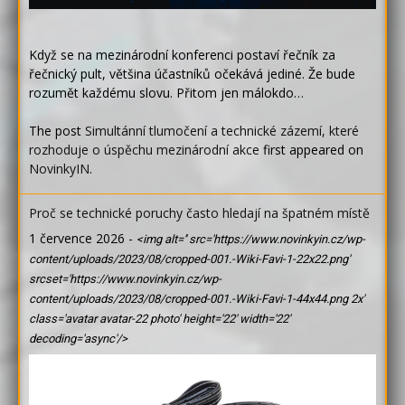
Když se na mezinárodní konferenci postaví řečník za
řečnický pult, většina účastníků očekává jediné. Že bude
rozumět každému slovu. Přitom jen málokdo…
The post
Simultánní tlumočení a technické zázemí, které
rozhoduje o úspěchu mezinárodní akce
first appeared on
NovinkyIN
.
Proč se technické poruchy často hledají na špatném místě
1 července 2026
-
<img alt='' src='https://www.novinkyin.cz/wp-
content/uploads/2023/08/cropped-001.-Wiki-Favi-1-22x22.png'
srcset='https://www.novinkyin.cz/wp-
content/uploads/2023/08/cropped-001.-Wiki-Favi-1-44x44.png 2x'
class='avatar avatar-22 photo' height='22' width='22'
decoding='async'/>