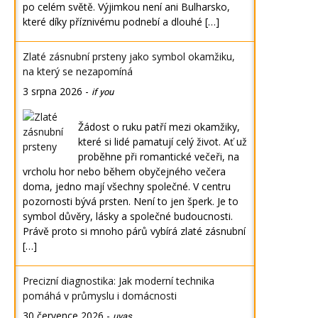
po celém světě. Výjimkou není ani Bulharsko,
které díky příznivému podnebí a dlouhé […]
Zlaté zásnubní prsteny jako symbol okamžiku,
na který se nezapomíná
3 srpna 2026
-
if you
Žádost o ruku patří mezi okamžiky,
které si lidé pamatují celý život. Ať už
proběhne při romantické večeři, na
vrcholu hor nebo během obyčejného večera
doma, jedno mají všechny společné. V centru
pozornosti bývá prsten. Není to jen šperk. Je to
symbol důvěry, lásky a společné budoucnosti.
Právě proto si mnoho párů vybírá zlaté zásnubní
[…]
Precizní diagnostika: Jak moderní technika
pomáhá v průmyslu i domácnosti
30 července 2026
-
uvas