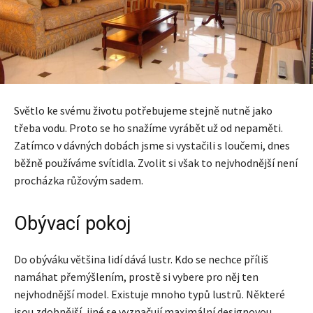
Světlo ke svému životu potřebujeme stejně nutně jako
třeba vodu. Proto se ho snažíme vyrábět už od nepaměti.
Zatímco v dávných dobách jsme si vystačili s loučemi, dnes
běžně používáme svítidla. Zvolit si však to nejvhodnější není
procházka růžovým sadem.
Obývací pokoj
Do obýváku většina lidí dává lustr. Kdo se nechce příliš
namáhat přemýšlením, prostě si vybere pro něj ten
nejvhodnější model. Existuje mnoho typů lustrů. Některé
jsou zdobnější, jiné se vyznačují maximální designovou