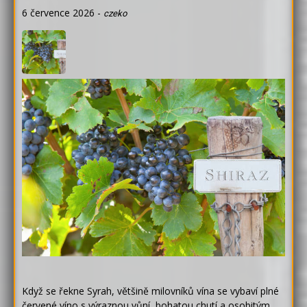
6 července 2026
-
czeko
Když se řekne Syrah, většině milovníků vína se vybaví plné
červené víno s výraznou vůní, bohatou chutí a osobitým