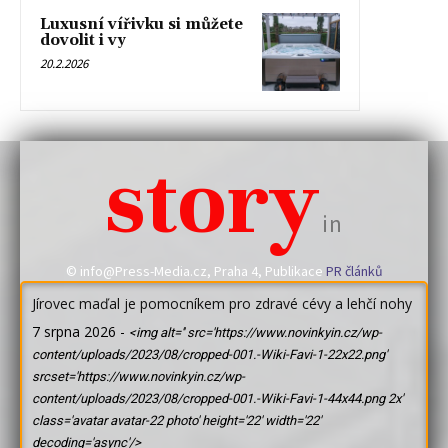
Luxusní vířivku si můžete
dovolit i vy
20.2.2026
story
in
© info@Press-Media.cz, Praha 4, Publikace
PR článků
Jírovec maďal je pomocníkem pro zdravé cévy a lehčí nohy
7 srpna 2026
-
<img alt='' src='https://www.novinkyin.cz/wp-
content/uploads/2023/08/cropped-001.-Wiki-Favi-1-22x22.png'
srcset='https://www.novinkyin.cz/wp-
content/uploads/2023/08/cropped-001.-Wiki-Favi-1-44x44.png 2x'
class='avatar avatar-22 photo' height='22' width='22'
decoding='async'/>