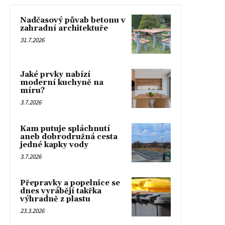
Nadčasový půvab betonu v
zahradní architektuře
31.7.2026
Jaké prvky nabízí
moderní kuchyně na
míru?
3.7.2026
Kam putuje spláchnutí
aneb dobrodružná cesta
jedné kapky vody
3.7.2026
Přepravky a popelnice se
dnes vyrábějí takřka
výhradně z plastu
23.3.2026