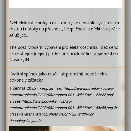
Svět elektrotechniky a elektroniky se neustále vyvíjí a s ním
rostou i nároky na přesnost, bezpečnost a efektivitu práce.
Ať už jde…
The post
Moderní vybavení pro elektrotechniku: Bez čeho
se neobejde (nejen) profesionální dílna?
first appeared on
NovinkyIN
.
Kvalitní spánek jako rituál: Jak proměnit odpočinek v
dokonalý zážitek?
1 června 2026
-
<img alt='' src='https://www.novinkyin.cz/wp-
content/uploads/2023/08/cropped-001.-Wiki-Favi-1-22x22.png'
srcset='https://www.novinkyin.cz/wp-
content/uploads/2023/08/cropped-001.-Wiki-Favi-1-44x44.png 2x'
class='avatar avatar-22 photo' height='22' width='22'
decoding='async'/>