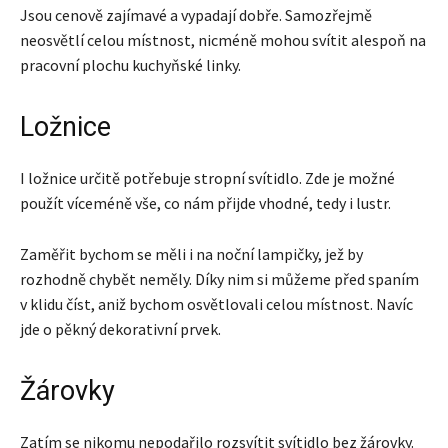
Jsou cenově zajímavé a vypadají dobře. Samozřejmě
neosvětlí celou místnost, nicméně mohou svítit alespoň na
pracovní plochu kuchyňské linky.
Ložnice
I ložnice určitě potřebuje stropní svítidlo. Zde je možné
použít víceméně vše, co nám přijde vhodné, tedy i lustr.
Zaměřit bychom se měli i na noční lampičky, jež by
rozhodně chybět neměly. Díky nim si můžeme před spaním
v klidu číst, aniž bychom osvětlovali celou místnost. Navíc
jde o pěkný dekorativní prvek.
Žárovky
Zatím se nikomu nepodařilo rozsvítit svítidlo bez žárovky.