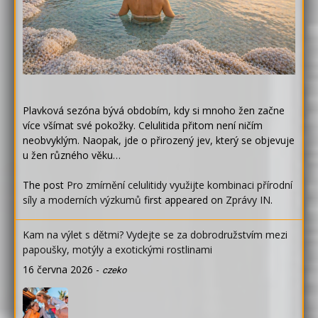
Plavková sezóna bývá obdobím, kdy si mnoho žen začne
více všímat své pokožky. Celulitida přitom není ničím
neobvyklým. Naopak, jde o přirozený jev, který se objevuje
u žen různého věku…
The post
Pro zmírnění celulitidy využijte kombinaci přírodní
síly a moderních výzkumů
first appeared on
Zprávy IN
.
Kam na výlet s dětmi? Vydejte se za dobrodružstvím mezi
papoušky, motýly a exotickými rostlinami
16 června 2026
-
czeko