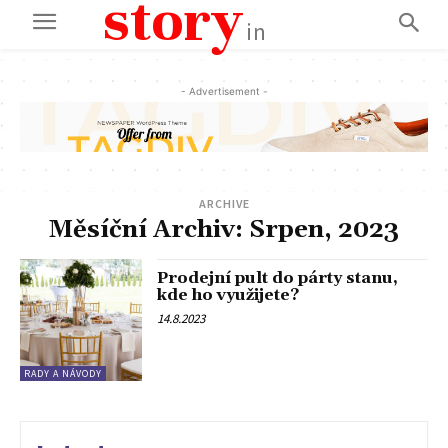
story
in
- Advertisement -
ARCHIVE
Měsíční Archiv: Srpen, 2023
Prodejní pult do párty stanu,
kde ho využijete?
14.8.2023
RADY A NÁVODY