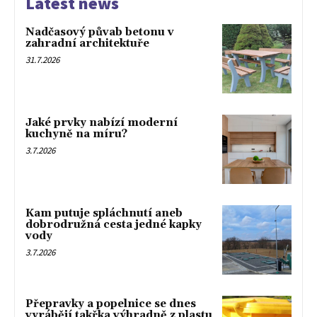
Latest news
Nadčasový půvab betonu v
zahradní architektuře
31.7.2026
Jaké prvky nabízí moderní
kuchyně na míru?
3.7.2026
Kam putuje spláchnutí aneb
dobrodružná cesta jedné kapky
vody
3.7.2026
Přepravky a popelnice se dnes
vyrábějí takřka výhradně z plastu