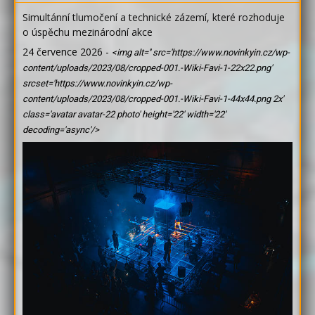
Simultánní tlumočení a technické zázemí, které rozhoduje
o úspěchu mezinárodní akce
24 července 2026
-
<img alt='' src='https://www.novinkyin.cz/wp-
content/uploads/2023/08/cropped-001.-Wiki-Favi-1-22x22.png'
srcset='https://www.novinkyin.cz/wp-
content/uploads/2023/08/cropped-001.-Wiki-Favi-1-44x44.png 2x'
class='avatar avatar-22 photo' height='22' width='22'
decoding='async'/>