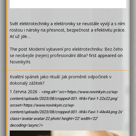
Svět elektrotechniky a elektroniky se neustále vyvíjí a s ním
rostou i nároky na přesnost, bezpečnost a efektivitu práce.
Ať už jde…
The post
Moderní vybavení pro elektrotechniku: Bez čeho
se neobejde (nejen) profesionální dílna?
first appeared on
NovinkyIN
.
Kvalitní spánek jako rituál: Jak proměnit odpočinek v
dokonalý zážitek?
1 června 2026
-
<img alt='' src='https://www.novinkyin.cz/wp-
content/uploads/2023/08/cropped-001.-Wiki-Favi-1-22x22.png'
srcset='https://www.novinkyin.cz/wp-
content/uploads/2023/08/cropped-001.-Wiki-Favi-1-44x44.png 2x'
class='avatar avatar-22 photo' height='22' width='22'
decoding='async'/>