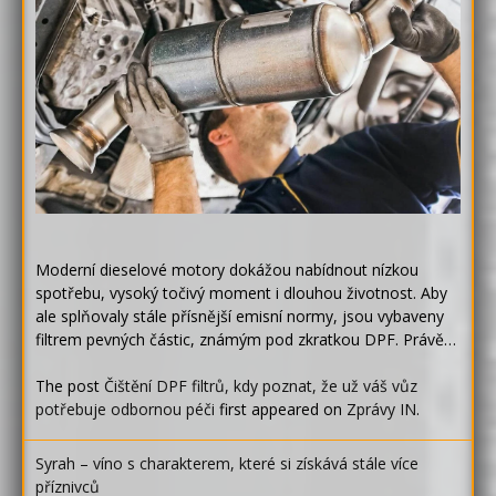
Moderní dieselové motory dokážou nabídnout nízkou
spotřebu, vysoký točivý moment i dlouhou životnost. Aby
ale splňovaly stále přísnější emisní normy, jsou vybaveny
filtrem pevných částic, známým pod zkratkou DPF. Právě…
The post
Čištění DPF filtrů, kdy poznat, že už váš vůz
potřebuje odbornou péči
first appeared on
Zprávy IN
.
Syrah – víno s charakterem, které si získává stále více
příznivců