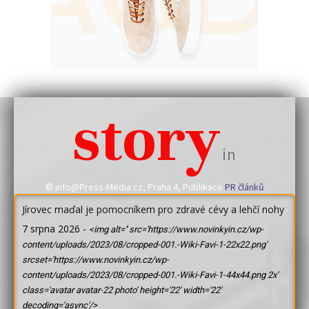
story
in
© info@Press-Media.cz, Praha 4, Publikace
PR článků
Jírovec maďal je pomocníkem pro zdravé cévy a lehčí nohy
7 srpna 2026
-
<img alt='' src='https://www.novinkyin.cz/wp-
content/uploads/2023/08/cropped-001.-Wiki-Favi-1-22x22.png'
srcset='https://www.novinkyin.cz/wp-
content/uploads/2023/08/cropped-001.-Wiki-Favi-1-44x44.png 2x'
class='avatar avatar-22 photo' height='22' width='22'
decoding='async'/>