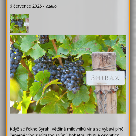
6 července 2026
-
czeko
Když se řekne Syrah, většině milovníků vína se vybaví plné
červené víno s výraznou vůní, bohatou chutí a osobitým