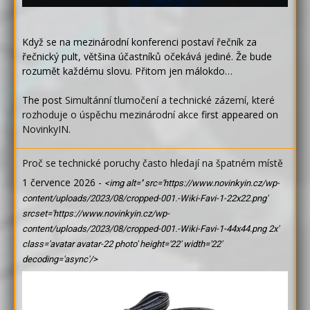
Když se na mezinárodní konferenci postaví řečník za
řečnický pult, většina účastníků očekává jediné. Že bude
rozumět každému slovu. Přitom jen málokdo…
The post
Simultánní tlumočení a technické zázemí, které
rozhoduje o úspěchu mezinárodní akce
first appeared on
NovinkyIN
.
Proč se technické poruchy často hledají na špatném místě
1 července 2026
-
<img alt='' src='https://www.novinkyin.cz/wp-
content/uploads/2023/08/cropped-001.-Wiki-Favi-1-22x22.png'
srcset='https://www.novinkyin.cz/wp-
content/uploads/2023/08/cropped-001.-Wiki-Favi-1-44x44.png 2x'
class='avatar avatar-22 photo' height='22' width='22'
decoding='async'/>