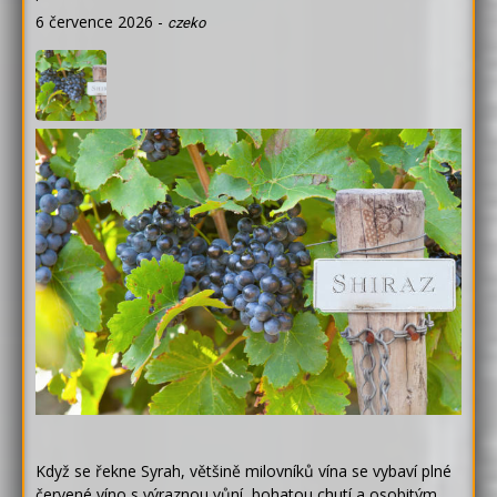
6 července 2026
-
czeko
Když se řekne Syrah, většině milovníků vína se vybaví plné
červené víno s výraznou vůní, bohatou chutí a osobitým