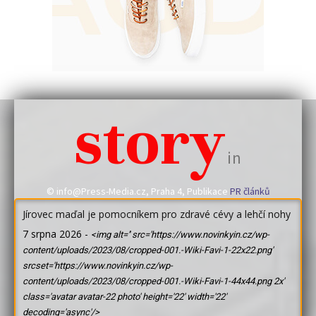
story
in
© info@Press-Media.cz, Praha 4, Publikace
PR článků
Jírovec maďal je pomocníkem pro zdravé cévy a lehčí nohy
7 srpna 2026
-
<img alt='' src='https://www.novinkyin.cz/wp-
content/uploads/2023/08/cropped-001.-Wiki-Favi-1-22x22.png'
srcset='https://www.novinkyin.cz/wp-
content/uploads/2023/08/cropped-001.-Wiki-Favi-1-44x44.png 2x'
class='avatar avatar-22 photo' height='22' width='22'
decoding='async'/>