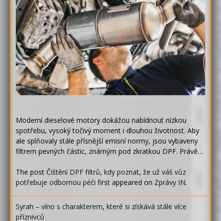
Moderní dieselové motory dokážou nabídnout nízkou
spotřebu, vysoký točivý moment i dlouhou životnost. Aby
ale splňovaly stále přísnější emisní normy, jsou vybaveny
filtrem pevných částic, známým pod zkratkou DPF. Právě…
The post
Čištění DPF filtrů, kdy poznat, že už váš vůz
potřebuje odbornou péči
first appeared on
Zprávy IN
.
Syrah – víno s charakterem, které si získává stále více
příznivců