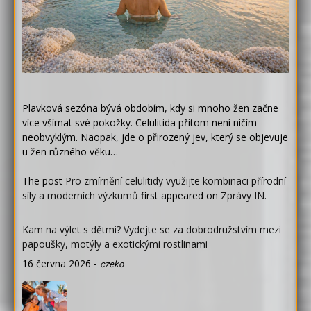
Plavková sezóna bývá obdobím, kdy si mnoho žen začne
více všímat své pokožky. Celulitida přitom není ničím
neobvyklým. Naopak, jde o přirozený jev, který se objevuje
u žen různého věku…
The post
Pro zmírnění celulitidy využijte kombinaci přírodní
síly a moderních výzkumů
first appeared on
Zprávy IN
.
Kam na výlet s dětmi? Vydejte se za dobrodružstvím mezi
papoušky, motýly a exotickými rostlinami
16 června 2026
-
czeko