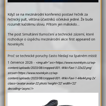
Když se na mezinárodní konferenci postaví řečník za
řečnický pult, většina účastníků očekává jediné. Že bude
rozumět každému slovu. Přitom jen málokdo…
The post
Simultánní tlumočení a technické zázemí, které
rozhoduje o úspěchu mezinárodní akce
first appeared on
NovinkyIN
.
Proč se technické poruchy často hledají na špatném místě
1 července 2026
-
<img alt='' src='https://www.novinkyin.cz/wp-
content/uploads/2023/08/cropped-001.-Wiki-Favi-1-22x22.png'
srcset='https://www.novinkyin.cz/wp-
content/uploads/2023/08/cropped-001.-Wiki-Favi-1-44x44.png 2x'
class='avatar avatar-22 photo' height='22' width='22'
decoding='async'/>