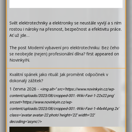
Svět elektrotechniky a elektroniky se neustále vyvíjí a s ním
rostou i nároky na přesnost, bezpečnost a efektivitu práce.
Ať už jde…
The post
Moderní vybavení pro elektrotechniku: Bez čeho
se neobejde (nejen) profesionální dílna?
first appeared on
NovinkyIN
.
Kvalitní spánek jako rituál: Jak proměnit odpočinek v
dokonalý zážitek?
1 června 2026
-
<img alt='' src='https://www.novinkyin.cz/wp-
content/uploads/2023/08/cropped-001.-Wiki-Favi-1-22x22.png'
srcset='https://www.novinkyin.cz/wp-
content/uploads/2023/08/cropped-001.-Wiki-Favi-1-44x44.png 2x'
class='avatar avatar-22 photo' height='22' width='22'
decoding='async'/>