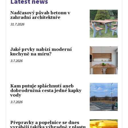
Latest news
Nadčasový půvab betonu v
zahradní architektuře
31.7.2026
Jaké prvky nabízí moderní
kuchyně na míru?
3.7.2026
Kam putuje spláchnutí aneb
dobrodružná cesta jedné kapky
vody
3.7.2026
Přepravky a popelnice se dnes
vyrábějí takřka výhradně z plastu