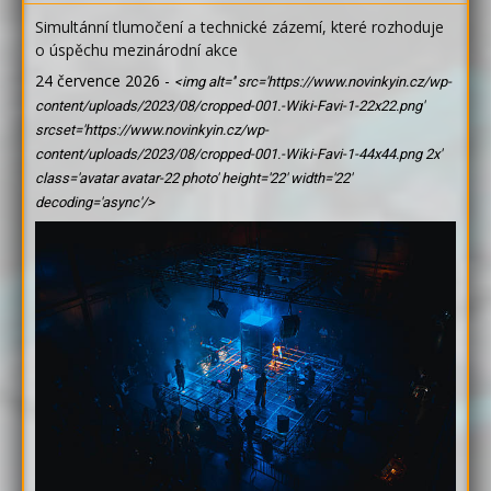
Simultánní tlumočení a technické zázemí, které rozhoduje
o úspěchu mezinárodní akce
24 července 2026
-
<img alt='' src='https://www.novinkyin.cz/wp-
content/uploads/2023/08/cropped-001.-Wiki-Favi-1-22x22.png'
srcset='https://www.novinkyin.cz/wp-
content/uploads/2023/08/cropped-001.-Wiki-Favi-1-44x44.png 2x'
class='avatar avatar-22 photo' height='22' width='22'
decoding='async'/>