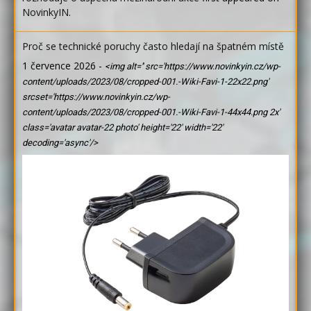
NovinkyIN
.
Proč se technické poruchy často hledají na špatném místě
1 července 2026
-
<img alt='' src='https://www.novinkyin.cz/wp-
content/uploads/2023/08/cropped-001.-Wiki-Favi-1-22x22.png'
srcset='https://www.novinkyin.cz/wp-
content/uploads/2023/08/cropped-001.-Wiki-Favi-1-44x44.png 2x'
class='avatar avatar-22 photo' height='22' width='22'
decoding='async'/>