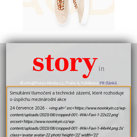
story
in
© info@Press-Media.cz, Praha 4, Publikace
PR článků
Simultánní tlumočení a technické zázemí, které rozhoduje
o úspěchu mezinárodní akce
24 července 2026
-
<img alt='' src='https://www.novinkyin.cz/wp-
content/uploads/2023/08/cropped-001.-Wiki-Favi-1-22x22.png'
srcset='https://www.novinkyin.cz/wp-
content/uploads/2023/08/cropped-001.-Wiki-Favi-1-44x44.png 2x'
class='avatar avatar-22 photo' height='22' width='22'