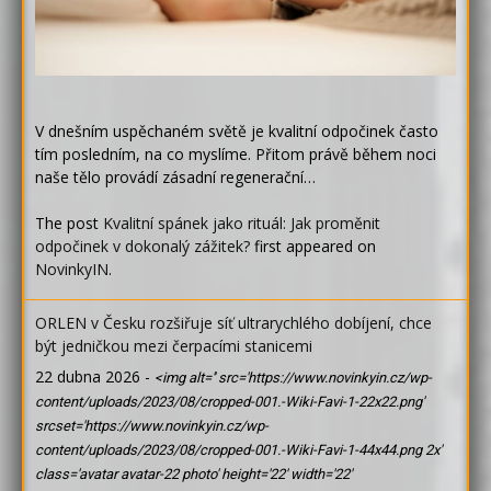
V dnešním uspěchaném světě je kvalitní odpočinek často
tím posledním, na co myslíme. Přitom právě během noci
naše tělo provádí zásadní regenerační…
The post
Kvalitní spánek jako rituál: Jak proměnit
odpočinek v dokonalý zážitek?
first appeared on
NovinkyIN
.
ORLEN v Česku rozšiřuje síť ultrarychlého dobíjení, chce
být jedničkou mezi čerpacími stanicemi
22 dubna 2026
-
<img alt='' src='https://www.novinkyin.cz/wp-
content/uploads/2023/08/cropped-001.-Wiki-Favi-1-22x22.png'
srcset='https://www.novinkyin.cz/wp-
content/uploads/2023/08/cropped-001.-Wiki-Favi-1-44x44.png 2x'
class='avatar avatar-22 photo' height='22' width='22'