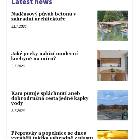
Latest news
Nadčasový půvab betonu v
zahradní architektuře
31.7.2026
Jaké prvky nabízí moderní
kuchyně na míru?
3.7.2026
Kam putuje spláchnutí aneb
dobrodružná cesta jedné kapky
vody
3.7.2026
Přepravky a popelnice se dnes
vyrábějí takřka výhradně z plastu