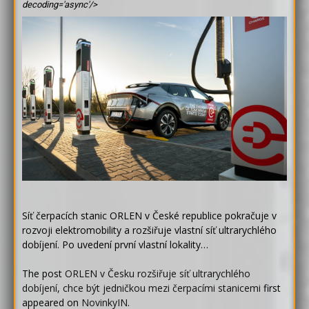
decoding='async'/>
Síť čerpacích stanic ORLEN v České republice pokračuje v
rozvoji elektromobility a rozšiřuje vlastní síť ultrarychlého
dobíjení. Po uvedení první vlastní lokality…
The post
ORLEN v Česku rozšiřuje síť ultrarychlého
dobíjení, chce být jedničkou mezi čerpacími stanicemi
first
appeared on
NovinkyIN
.