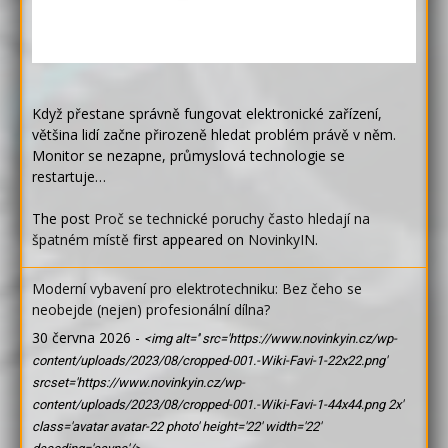
Když přestane správně fungovat elektronické zařízení,
většina lidí začne přirozeně hledat problém právě v něm.
Monitor se nezapne, průmyslová technologie se
restartuje…
The post
Proč se technické poruchy často hledají na
špatném místě
first appeared on
NovinkyIN
.
Moderní vybavení pro elektrotechniku: Bez čeho se
neobejde (nejen) profesionální dílna?
30 června 2026
-
<img alt='' src='https://www.novinkyin.cz/wp-
content/uploads/2023/08/cropped-001.-Wiki-Favi-1-22x22.png'
srcset='https://www.novinkyin.cz/wp-
content/uploads/2023/08/cropped-001.-Wiki-Favi-1-44x44.png 2x'
class='avatar avatar-22 photo' height='22' width='22'