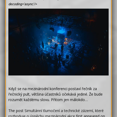
decoding='async'/>
Když se na mezinárodní konferenci postaví řečník za
řečnický pult, většina účastníků očekává jediné. Že bude
rozumět každému slovu. Přitom jen málokdo…
The post
Simultánní tlumočení a technické zázemí, které
rozhoduje o úspěchu mezinárodní akce
first appeared on