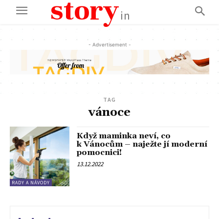
story
in
- Advertisement -
TAG
vánoce
Když maminka neví, co
k Vánocům – naježte jí moderní
pomocnici!
13.12.2022
RADY A NÁVODY