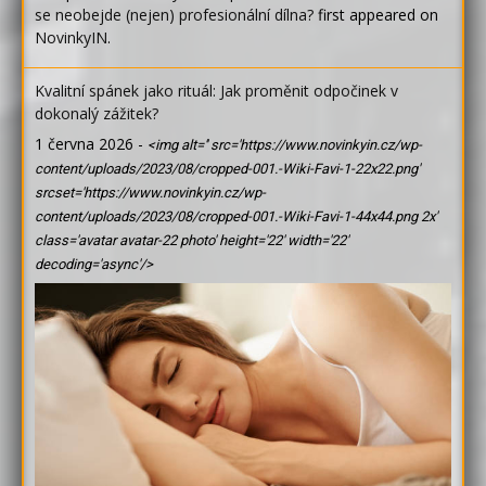
se neobejde (nejen) profesionální dílna?
first appeared on
NovinkyIN
.
Kvalitní spánek jako rituál: Jak proměnit odpočinek v
dokonalý zážitek?
1 června 2026
-
<img alt='' src='https://www.novinkyin.cz/wp-
content/uploads/2023/08/cropped-001.-Wiki-Favi-1-22x22.png'
srcset='https://www.novinkyin.cz/wp-
content/uploads/2023/08/cropped-001.-Wiki-Favi-1-44x44.png 2x'
class='avatar avatar-22 photo' height='22' width='22'
decoding='async'/>