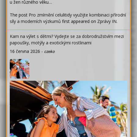
u žen různého věku…
The post
Pro zmírnění celulitidy využijte kombinaci přírodní
síly a moderních výzkumů
first appeared on
Zprávy IN
.
Kam na výlet s dětmi? Vydejte se za dobrodružstvím mezi
papoušky, motýly a exotickými rostlinami
16 června 2026
-
czeko