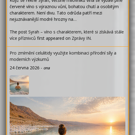
Když se řekne Syrah, většině milovníků vína se vybaví plné
červené víno s výraznou vůní, bohatou chutí a osobitým
charakterem. Není divu. Tato odrůda patří mezi
nejuznávanější modré hrozny na…
The post
Syrah – víno s charakterem, které si získává stále
více příznivců
first appeared on
Zprávy IN
.
Pro zmírnění celulitidy využijte kombinaci přírodní síly a
moderních výzkumů
24 června 2026
-
ona