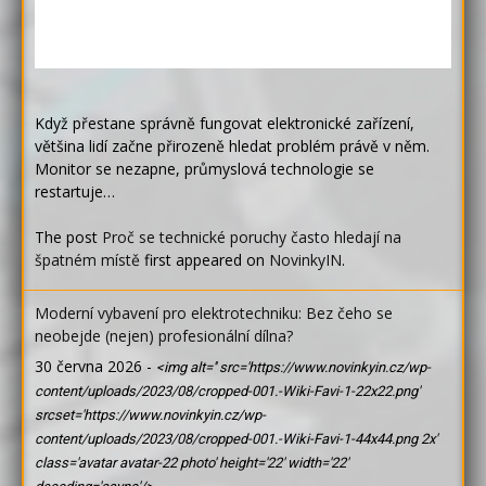
Když přestane správně fungovat elektronické zařízení,
většina lidí začne přirozeně hledat problém právě v něm.
Monitor se nezapne, průmyslová technologie se
restartuje…
The post
Proč se technické poruchy často hledají na
špatném místě
first appeared on
NovinkyIN
.
Moderní vybavení pro elektrotechniku: Bez čeho se
neobejde (nejen) profesionální dílna?
30 června 2026
-
<img alt='' src='https://www.novinkyin.cz/wp-
content/uploads/2023/08/cropped-001.-Wiki-Favi-1-22x22.png'
srcset='https://www.novinkyin.cz/wp-
content/uploads/2023/08/cropped-001.-Wiki-Favi-1-44x44.png 2x'
class='avatar avatar-22 photo' height='22' width='22'