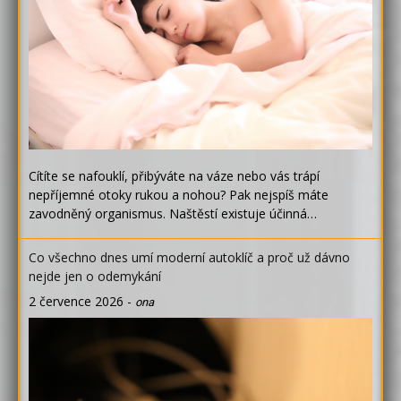
Cítíte se nafouklí, přibýváte na váze nebo vás trápí
nepříjemné otoky rukou a nohou? Pak nejspíš máte
zavodněný organismus. Naštěstí existuje účinná…
Co všechno dnes umí moderní autoklíč a proč už dávno
nejde jen o odemykání
2 července 2026
-
ona