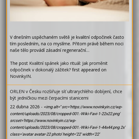
V dnešním uspěchaném světě je kvalitní odpočinek často
tím posledním, na co myslíme. Přitom právě během noci
naše tělo provádí zásadní regenerační…
The post
Kvalitní spánek jako rituál: Jak proměnit
odpočinek v dokonalý zážitek?
first appeared on
NovinkyIN
.
ORLEN v Česku rozšiřuje síť ultrarychlého dobíjení, chce
být jedničkou mezi čerpacími stanicemi
22 dubna 2026
-
<img alt='' src='https://www.novinkyin.cz/wp-
content/uploads/2023/08/cropped-001.-Wiki-Favi-1-22x22.png'
srcset='https://www.novinkyin.cz/wp-
content/uploads/2023/08/cropped-001.-Wiki-Favi-1-44x44.png 2x'
class='avatar avatar-22 photo' height='22' width='22'