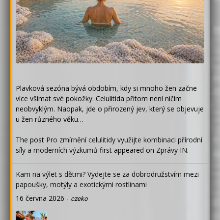
Plavková sezóna bývá obdobím, kdy si mnoho žen začne
více všímat své pokožky. Celulitida přitom není ničím
neobvyklým. Naopak, jde o přirozený jev, který se objevuje
u žen různého věku…
The post
Pro zmírnění celulitidy využijte kombinaci přírodní
síly a moderních výzkumů
first appeared on
Zprávy IN
.
Kam na výlet s dětmi? Vydejte se za dobrodružstvím mezi
papoušky, motýly a exotickými rostlinami
16 června 2026
-
czeko