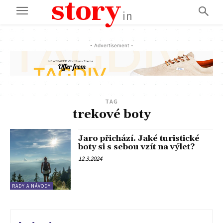
story
in
- Advertisement -
TAG
trekové boty
Jaro přichází. Jaké turistické
boty si s sebou vzít na výlet?
12.3.2024
RADY A NÁVODY