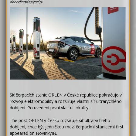
decoding='async'/>
Síť čerpacích stanic ORLEN v České republice pokračuje v
rozvoji elektromobility a rozšiřuje vlastní síť ultrarychlého
dobíjení. Po uvedení první vlastní lokality…
The post
ORLEN v Česku rozšiřuje síť ultrarychlého
dobíjení, chce být jedničkou mezi čerpacími stanicemi
first
appeared on
NovinkyIN
.