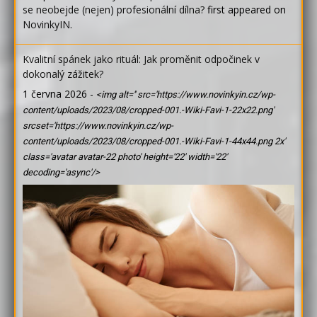
se neobejde (nejen) profesionální dílna?
first appeared on
NovinkyIN
.
Kvalitní spánek jako rituál: Jak proměnit odpočinek v
dokonalý zážitek?
1 června 2026
-
<img alt='' src='https://www.novinkyin.cz/wp-
content/uploads/2023/08/cropped-001.-Wiki-Favi-1-22x22.png'
srcset='https://www.novinkyin.cz/wp-
content/uploads/2023/08/cropped-001.-Wiki-Favi-1-44x44.png 2x'
class='avatar avatar-22 photo' height='22' width='22'
decoding='async'/>