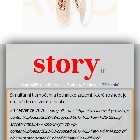
story
in
© info@Press-Media.cz, Praha 4, Publikace
PR článků
Simultánní tlumočení a technické zázemí, které rozhoduje
o úspěchu mezinárodní akce
24 července 2026
-
<img alt='' src='https://www.novinkyin.cz/wp-
content/uploads/2023/08/cropped-001.-Wiki-Favi-1-22x22.png'
srcset='https://www.novinkyin.cz/wp-
content/uploads/2023/08/cropped-001.-Wiki-Favi-1-44x44.png 2x'
class='avatar avatar-22 photo' height='22' width='22'