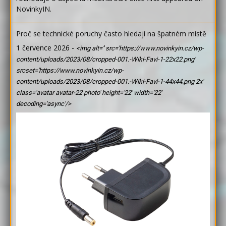
NovinkyIN
.
Proč se technické poruchy často hledají na špatném místě
1 července 2026
-
<img alt='' src='https://www.novinkyin.cz/wp-
content/uploads/2023/08/cropped-001.-Wiki-Favi-1-22x22.png'
srcset='https://www.novinkyin.cz/wp-
content/uploads/2023/08/cropped-001.-Wiki-Favi-1-44x44.png 2x'
class='avatar avatar-22 photo' height='22' width='22'
decoding='async'/>