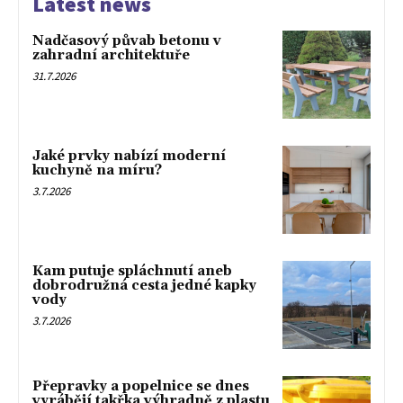
Latest news
Nadčasový půvab betonu v
zahradní architektuře
31.7.2026
Jaké prvky nabízí moderní
kuchyně na míru?
3.7.2026
Kam putuje spláchnutí aneb
dobrodružná cesta jedné kapky
vody
3.7.2026
Přepravky a popelnice se dnes
vyrábějí takřka výhradně z plastu