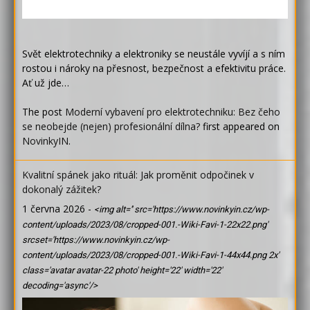
Svět elektrotechniky a elektroniky se neustále vyvíjí a s ním
rostou i nároky na přesnost, bezpečnost a efektivitu práce.
Ať už jde…
The post
Moderní vybavení pro elektrotechniku: Bez čeho
se neobejde (nejen) profesionální dílna?
first appeared on
NovinkyIN
.
Kvalitní spánek jako rituál: Jak proměnit odpočinek v
dokonalý zážitek?
1 června 2026
-
<img alt='' src='https://www.novinkyin.cz/wp-
content/uploads/2023/08/cropped-001.-Wiki-Favi-1-22x22.png'
srcset='https://www.novinkyin.cz/wp-
content/uploads/2023/08/cropped-001.-Wiki-Favi-1-44x44.png 2x'
class='avatar avatar-22 photo' height='22' width='22'
decoding='async'/>