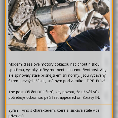
Moderní dieselové motory dokážou nabídnout nízkou
spotřebu, vysoký točivý moment i dlouhou životnost. Aby
ale splňovaly stále přísnější emisní normy, jsou vybaveny
filtrem pevných částic, známým pod zkratkou DPF. Právě…
The post
Čištění DPF filtrů, kdy poznat, že už váš vůz
potřebuje odbornou péči
first appeared on
Zprávy IN
.
Syrah – víno s charakterem, které si získává stále více
příznivců