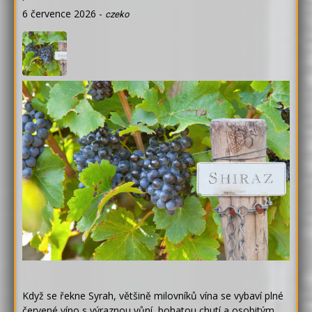
6 července 2026
-
czeko
Když se řekne Syrah, většině milovníků vína se vybaví plné
červené víno s výraznou vůní, bohatou chutí a osobitým