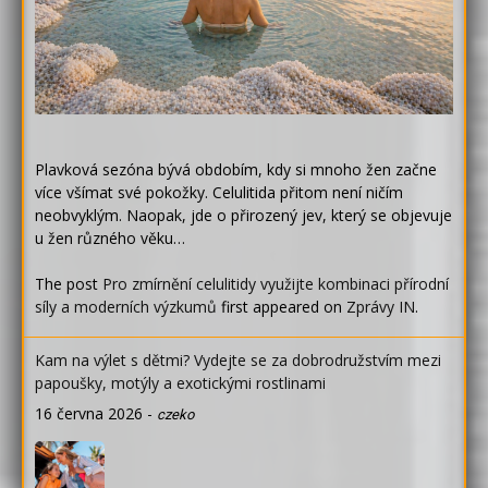
Plavková sezóna bývá obdobím, kdy si mnoho žen začne
více všímat své pokožky. Celulitida přitom není ničím
neobvyklým. Naopak, jde o přirozený jev, který se objevuje
u žen různého věku…
The post
Pro zmírnění celulitidy využijte kombinaci přírodní
síly a moderních výzkumů
first appeared on
Zprávy IN
.
Kam na výlet s dětmi? Vydejte se za dobrodružstvím mezi
papoušky, motýly a exotickými rostlinami
16 června 2026
-
czeko