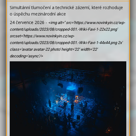
Simultánní tlumočení a technické zázemí, které rozhoduje
o úspěchu mezinárodní akce
24 července 2026
-
<img alt='' src='https://www.novinkyin.cz/wp-
content/uploads/2023/08/cropped-001.-Wiki-Favi-1-22x22.png'
srcset='https://www.novinkyin.cz/wp-
content/uploads/2023/08/cropped-001.-Wiki-Favi-1-44x44.png 2x'
class='avatar avatar-22 photo' height='22' width='22'
decoding='async'/>