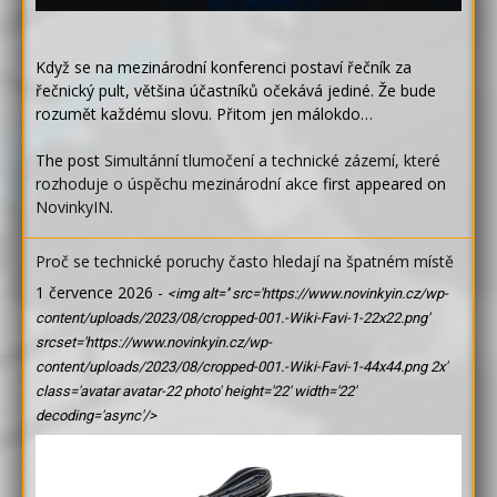
Když se na mezinárodní konferenci postaví řečník za
řečnický pult, většina účastníků očekává jediné. Že bude
rozumět každému slovu. Přitom jen málokdo…
The post
Simultánní tlumočení a technické zázemí, které
rozhoduje o úspěchu mezinárodní akce
first appeared on
NovinkyIN
.
Proč se technické poruchy často hledají na špatném místě
1 července 2026
-
<img alt='' src='https://www.novinkyin.cz/wp-
content/uploads/2023/08/cropped-001.-Wiki-Favi-1-22x22.png'
srcset='https://www.novinkyin.cz/wp-
content/uploads/2023/08/cropped-001.-Wiki-Favi-1-44x44.png 2x'
class='avatar avatar-22 photo' height='22' width='22'
decoding='async'/>