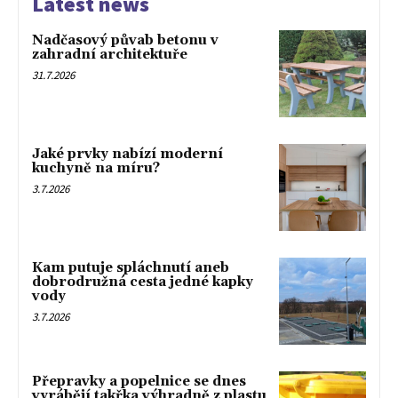
Latest news
Nadčasový půvab betonu v
zahradní architektuře
31.7.2026
Jaké prvky nabízí moderní
kuchyně na míru?
3.7.2026
Kam putuje spláchnutí aneb
dobrodružná cesta jedné kapky
vody
3.7.2026
Přepravky a popelnice se dnes
vyrábějí takřka výhradně z plastu