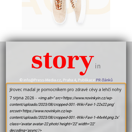
story
in
© info@Press-Media.cz, Praha 4, Publikace
PR článků
Jírovec maďal je pomocníkem pro zdravé cévy a lehčí nohy
7 srpna 2026
-
<img alt='' src='https://www.novinkyin.cz/wp-
content/uploads/2023/08/cropped-001.-Wiki-Favi-1-22x22.png'
srcset='https://www.novinkyin.cz/wp-
content/uploads/2023/08/cropped-001.-Wiki-Favi-1-44x44.png 2x'
class='avatar avatar-22 photo' height='22' width='22'
decoding='async'/>