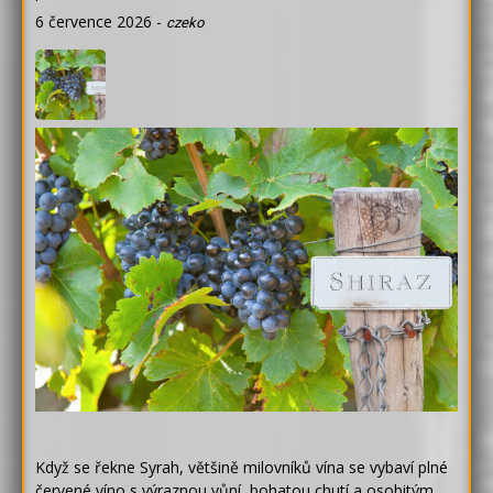
6 července 2026
-
czeko
Když se řekne Syrah, většině milovníků vína se vybaví plné
červené víno s výraznou vůní, bohatou chutí a osobitým