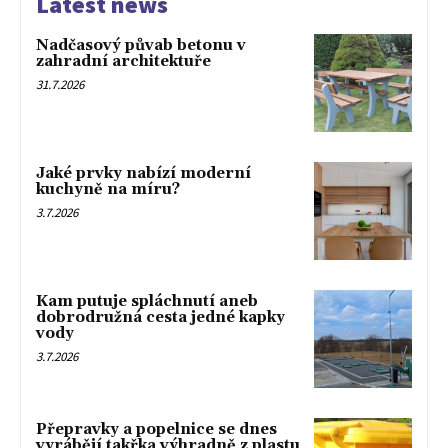
Latest news
Nadčasový půvab betonu v
zahradní architektuře
31.7.2026
Jaké prvky nabízí moderní
kuchyně na míru?
3.7.2026
Kam putuje spláchnutí aneb
dobrodružná cesta jedné kapky
vody
3.7.2026
Přepravky a popelnice se dnes
vyrábějí takřka výhradně z plastu