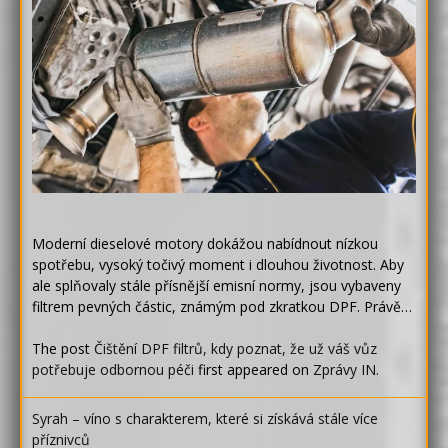
Moderní dieselové motory dokážou nabídnout nízkou
spotřebu, vysoký točivý moment i dlouhou životnost. Aby
ale splňovaly stále přísnější emisní normy, jsou vybaveny
filtrem pevných částic, známým pod zkratkou DPF. Právě…
The post
Čištění DPF filtrů, kdy poznat, že už váš vůz
potřebuje odbornou péči
first appeared on
Zprávy IN
.
Syrah – víno s charakterem, které si získává stále více
příznivců