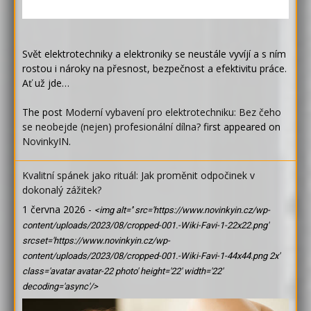
Svět elektrotechniky a elektroniky se neustále vyvíjí a s ním
rostou i nároky na přesnost, bezpečnost a efektivitu práce.
Ať už jde…
The post
Moderní vybavení pro elektrotechniku: Bez čeho
se neobejde (nejen) profesionální dílna?
first appeared on
NovinkyIN
.
Kvalitní spánek jako rituál: Jak proměnit odpočinek v
dokonalý zážitek?
1 června 2026
-
<img alt='' src='https://www.novinkyin.cz/wp-
content/uploads/2023/08/cropped-001.-Wiki-Favi-1-22x22.png'
srcset='https://www.novinkyin.cz/wp-
content/uploads/2023/08/cropped-001.-Wiki-Favi-1-44x44.png 2x'
class='avatar avatar-22 photo' height='22' width='22'
decoding='async'/>