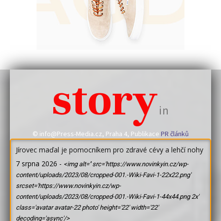
story
in
© info@Press-Media.cz, Praha 4, Publikace
PR článků
Jírovec maďal je pomocníkem pro zdravé cévy a lehčí nohy
7 srpna 2026
-
<img alt='' src='https://www.novinkyin.cz/wp-
content/uploads/2023/08/cropped-001.-Wiki-Favi-1-22x22.png'
srcset='https://www.novinkyin.cz/wp-
content/uploads/2023/08/cropped-001.-Wiki-Favi-1-44x44.png 2x'
class='avatar avatar-22 photo' height='22' width='22'
decoding='async'/>