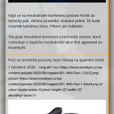
Když se na mezinárodní konferenci postaví řečník za
řečnický pult, většina účastníků očekává jediné. Že bude
rozumět každému slovu. Přitom jen málokdo…
The post
Simultánní tlumočení a technické zázemí, které
rozhoduje o úspěchu mezinárodní akce
first appeared on
NovinkyIN
.
Proč se technické poruchy často hledají na špatném místě
1 července 2026
-
<img alt='' src='https://www.novinkyin.cz/wp-
content/uploads/2023/08/cropped-001.-Wiki-Favi-1-22x22.png'
srcset='https://www.novinkyin.cz/wp-
content/uploads/2023/08/cropped-001.-Wiki-Favi-1-44x44.png 2x'
class='avatar avatar-22 photo' height='22' width='22'
decoding='async'/>