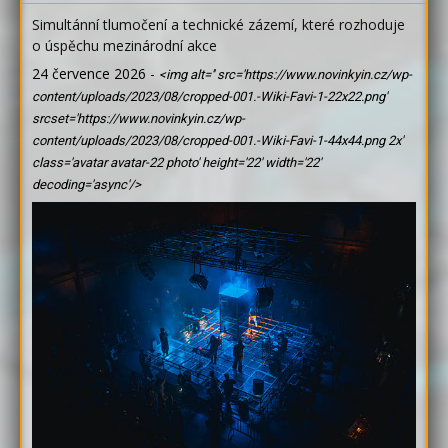
Simultánní tlumočení a technické zázemí, které rozhoduje
o úspěchu mezinárodní akce
24 července 2026
-
<img alt='' src='https://www.novinkyin.cz/wp-
content/uploads/2023/08/cropped-001.-Wiki-Favi-1-22x22.png'
srcset='https://www.novinkyin.cz/wp-
content/uploads/2023/08/cropped-001.-Wiki-Favi-1-44x44.png 2x'
class='avatar avatar-22 photo' height='22' width='22'
decoding='async'/>