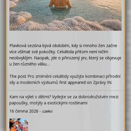
Plavková sezóna bývá obdobím, kdy si mnoho žen začne
více všímat své pokožky. Celulitida přitom není ničím
neobvyklým. Naopak, jde o přirozený jev, který se objevuje
u žen různého věku…
The post
Pro zmírnění celulitidy využijte kombinaci přírodní
síly a moderních výzkumů
first appeared on
Zprávy IN
.
Kam na výlet s dětmi? Vydejte se za dobrodružstvím mezi
papoušky, motýly a exotickými rostlinami
16 června 2026
-
czeko