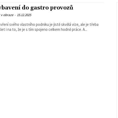
ybavení do gastro provozů
 v obraze
-
15.12.2025
vření svého vlastního podniku je jistě skvělá vize, ale je třeba
let i na to, že je s tím spojeno celkem hodně práce. A...