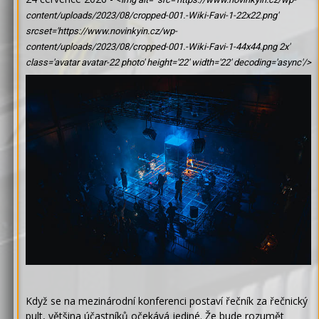
content/uploads/2023/08/cropped-001.-Wiki-Favi-1-22x22.png'
srcset='https://www.novinkyin.cz/wp-
content/uploads/2023/08/cropped-001.-Wiki-Favi-1-44x44.png 2x'
class='avatar avatar-22 photo' height='22' width='22' decoding='async'/>
Když se na mezinárodní konferenci postaví řečník za řečnický
pult, většina účastníků očekává jediné. Že bude rozumět