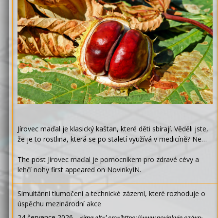
Jírovec maďal je klasický kaštan, které děti sbírají. Věděli jste,
že je to rostlina, která se po staletí využívá v medicíně? Ne…
The post
Jírovec maďal je pomocníkem pro zdravé cévy a
lehčí nohy
first appeared on
NovinkyIN
.
Simultánní tlumočení a technické zázemí, které rozhoduje o
úspěchu mezinárodní akce
24 července 2026
-
<img alt='' src='https://www.novinkyin.cz/wp-