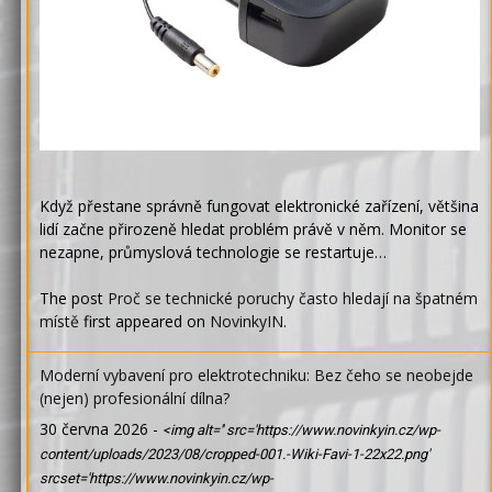
Když přestane správně fungovat elektronické zařízení, většina
lidí začne přirozeně hledat problém právě v něm. Monitor se
nezapne, průmyslová technologie se restartuje…
The post
Proč se technické poruchy často hledají na špatném
místě
first appeared on
NovinkyIN
.
Moderní vybavení pro elektrotechniku: Bez čeho se neobejde
(nejen) profesionální dílna?
30 června 2026
-
<img alt='' src='https://www.novinkyin.cz/wp-
content/uploads/2023/08/cropped-001.-Wiki-Favi-1-22x22.png'
srcset='https://www.novinkyin.cz/wp-