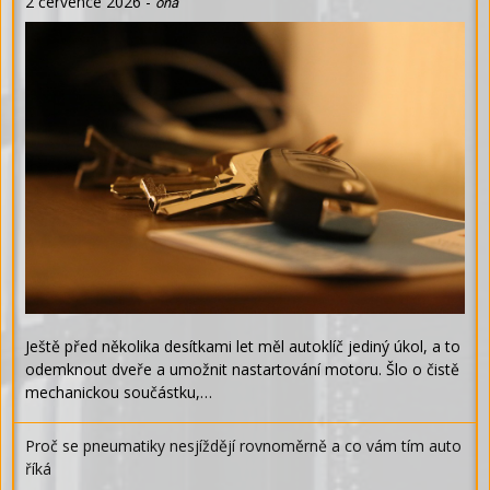
2 července 2026
-
ona
Ještě před několika desítkami let měl autoklíč jediný úkol, a to
odemknout dveře a umožnit nastartování motoru. Šlo o čistě
mechanickou součástku,…
Proč se pneumatiky nesjíždějí rovnoměrně a co vám tím auto
říká