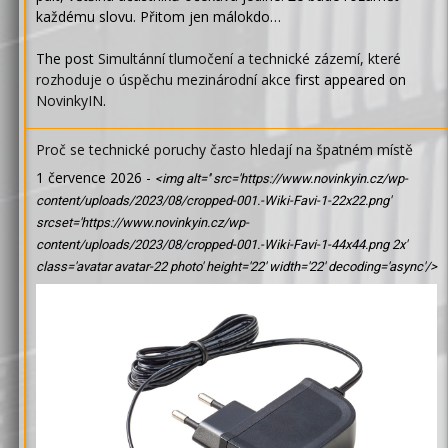
každému slovu. Přitom jen málokdo…
The post
Simultánní tlumočení a technické zázemí, které
rozhoduje o úspěchu mezinárodní akce
first appeared on
NovinkyIN
.
Proč se technické poruchy často hledají na špatném místě
1 července 2026
-
<img alt='' src='https://www.novinkyin.cz/wp-
content/uploads/2023/08/cropped-001.-Wiki-Favi-1-22x22.png'
srcset='https://www.novinkyin.cz/wp-
content/uploads/2023/08/cropped-001.-Wiki-Favi-1-44x44.png 2x'
class='avatar avatar-22 photo' height='22' width='22' decoding='async'/>