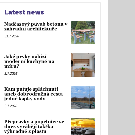
Latest news
Nadčasový půvab betonu v
zahradní architektuře
31.7.2026
Jaké prvky nabízí
moderní kuchyně na
míru?
3.7.2026
Kam putuje spláchnutí
aneb dobrodružná cesta
jedné kapky vody
3.7.2026
Přepravky a popelnice se
dnes vyrábějí takřka
výhradně z plastu