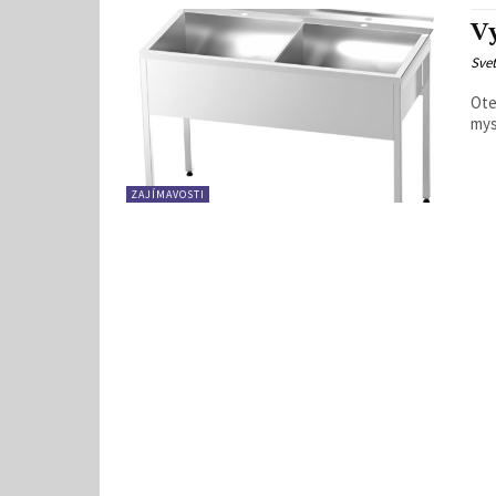
V
Svet
Ote
mys
ZAJÍMAVOSTI