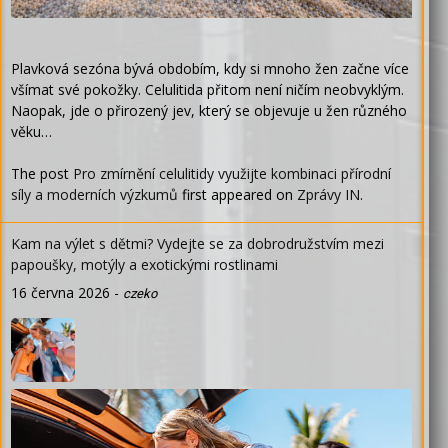
Plavková sezóna bývá obdobím, kdy si mnoho žen začne více
všímat své pokožky. Celulitida přitom není ničím neobvyklým.
Naopak, jde o přirozený jev, který se objevuje u žen různého
věku…
The post
Pro zmírnění celulitidy využijte kombinaci přírodní
síly a moderních výzkumů
first appeared on
Zprávy IN
.
Kam na výlet s dětmi? Vydejte se za dobrodružstvím mezi
papoušky, motýly a exotickými rostlinami
16 června 2026
-
czeko