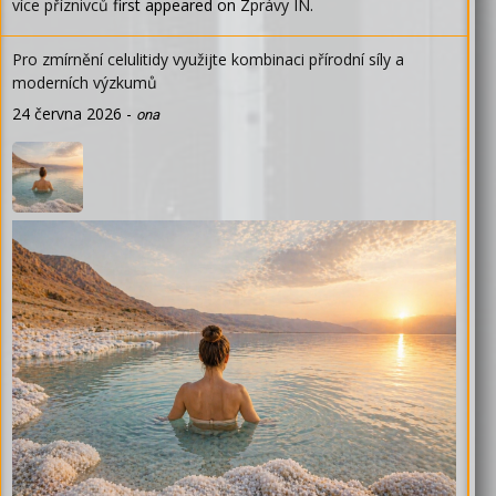
více příznivců
first appeared on
Zprávy IN
.
Pro zmírnění celulitidy využijte kombinaci přírodní síly a
moderních výzkumů
24 června 2026
-
ona