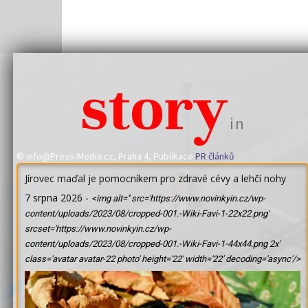
story
in
© info@Press-Media.cz, Praha 4, Publikace
PR článků
Jírovec maďal je pomocníkem pro zdravé cévy a lehčí nohy
7 srpna 2026
-
<img alt='' src='https://www.novinkyin.cz/wp-
content/uploads/2023/08/cropped-001.-Wiki-Favi-1-22x22.png'
srcset='https://www.novinkyin.cz/wp-
content/uploads/2023/08/cropped-001.-Wiki-Favi-1-44x44.png 2x'
class='avatar avatar-22 photo' height='22' width='22' decoding='async'/>