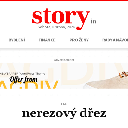
story
in
Sobota, 8 srpna, 2026
BYDLENÍ
FINANCE
PRO ŽENY
RADY A NÁVO
- Advertisement -
TAG
nerezový dřez