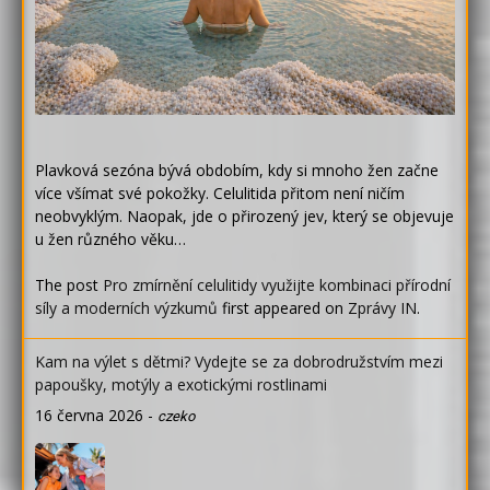
Plavková sezóna bývá obdobím, kdy si mnoho žen začne
více všímat své pokožky. Celulitida přitom není ničím
neobvyklým. Naopak, jde o přirozený jev, který se objevuje
u žen různého věku…
The post
Pro zmírnění celulitidy využijte kombinaci přírodní
síly a moderních výzkumů
first appeared on
Zprávy IN
.
Kam na výlet s dětmi? Vydejte se za dobrodružstvím mezi
papoušky, motýly a exotickými rostlinami
16 června 2026
-
czeko