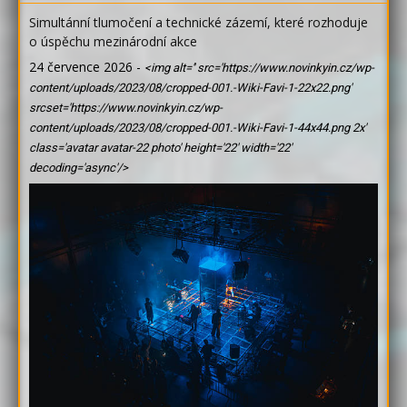
Simultánní tlumočení a technické zázemí, které rozhoduje
o úspěchu mezinárodní akce
24 července 2026
-
<img alt='' src='https://www.novinkyin.cz/wp-
content/uploads/2023/08/cropped-001.-Wiki-Favi-1-22x22.png'
srcset='https://www.novinkyin.cz/wp-
content/uploads/2023/08/cropped-001.-Wiki-Favi-1-44x44.png 2x'
class='avatar avatar-22 photo' height='22' width='22'
decoding='async'/>