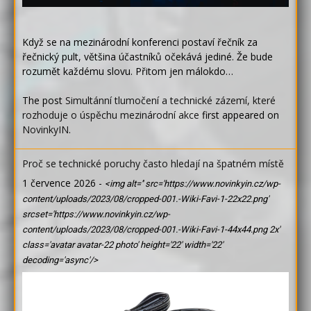
Když se na mezinárodní konferenci postaví řečník za
řečnický pult, většina účastníků očekává jediné. Že bude
rozumět každému slovu. Přitom jen málokdo…
The post
Simultánní tlumočení a technické zázemí, které
rozhoduje o úspěchu mezinárodní akce
first appeared on
NovinkyIN
.
Proč se technické poruchy často hledají na špatném místě
1 července 2026
-
<img alt='' src='https://www.novinkyin.cz/wp-
content/uploads/2023/08/cropped-001.-Wiki-Favi-1-22x22.png'
srcset='https://www.novinkyin.cz/wp-
content/uploads/2023/08/cropped-001.-Wiki-Favi-1-44x44.png 2x'
class='avatar avatar-22 photo' height='22' width='22'
decoding='async'/>