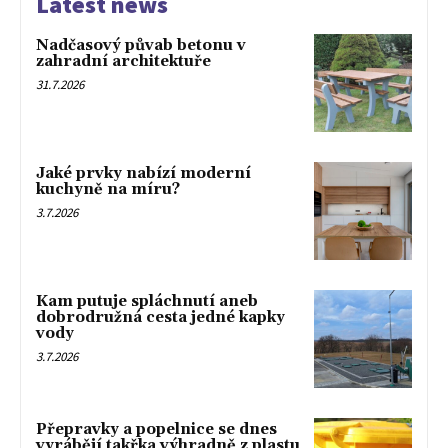
Latest news
Nadčasový půvab betonu v
zahradní architektuře
31.7.2026
Jaké prvky nabízí moderní
kuchyně na míru?
3.7.2026
Kam putuje spláchnutí aneb
dobrodružná cesta jedné kapky
vody
3.7.2026
Přepravky a popelnice se dnes
vyrábějí takřka výhradně z plastu