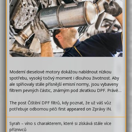
Moderní dieselové motory dokážou nabídnout nízkou
spotřebu, vysoký točivý moment i dlouhou životnost. Aby
ale splňovaly stále přísnější emisní normy, jsou vybaveny
filtrem pevných částic, známým pod zkratkou DPF. Právě…
The post
Čištění DPF filtrů, kdy poznat, že už váš vůz
potřebuje odbornou péči
first appeared on
Zprávy IN
.
Syrah – víno s charakterem, které si získává stále více
příznivců