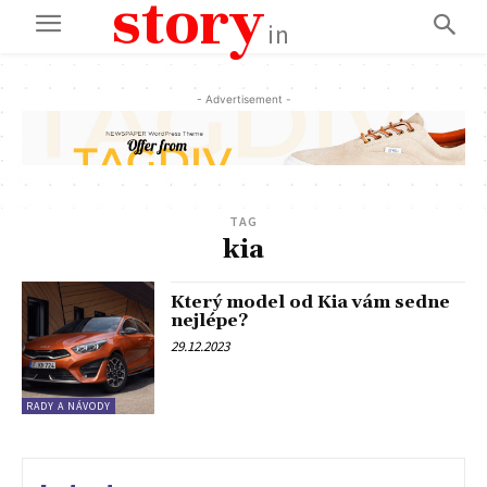
story
in
- Advertisement -
TAG
kia
Který model od Kia vám sedne
nejlépe?
29.12.2023
RADY A NÁVODY