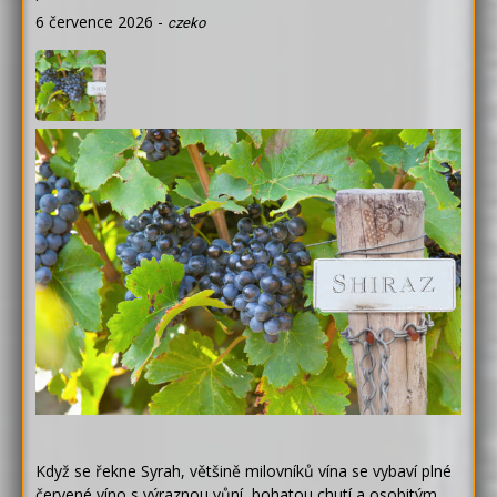
6 července 2026
-
czeko
Když se řekne Syrah, většině milovníků vína se vybaví plné
červené víno s výraznou vůní, bohatou chutí a osobitým