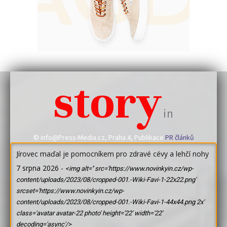
story
in
© info@Press-Media.cz, Praha 4, Publikace
PR článků
Jírovec maďal je pomocníkem pro zdravé cévy a lehčí nohy
7 srpna 2026
-
<img alt='' src='https://www.novinkyin.cz/wp-
content/uploads/2023/08/cropped-001.-Wiki-Favi-1-22x22.png'
srcset='https://www.novinkyin.cz/wp-
content/uploads/2023/08/cropped-001.-Wiki-Favi-1-44x44.png 2x'
class='avatar avatar-22 photo' height='22' width='22'
decoding='async'/>