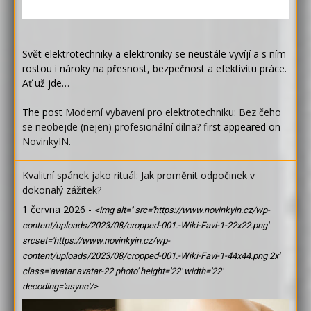
Svět elektrotechniky a elektroniky se neustále vyvíjí a s ním
rostou i nároky na přesnost, bezpečnost a efektivitu práce.
Ať už jde…
The post
Moderní vybavení pro elektrotechniku: Bez čeho
se neobejde (nejen) profesionální dílna?
first appeared on
NovinkyIN
.
Kvalitní spánek jako rituál: Jak proměnit odpočinek v
dokonalý zážitek?
1 června 2026
-
<img alt='' src='https://www.novinkyin.cz/wp-
content/uploads/2023/08/cropped-001.-Wiki-Favi-1-22x22.png'
srcset='https://www.novinkyin.cz/wp-
content/uploads/2023/08/cropped-001.-Wiki-Favi-1-44x44.png 2x'
class='avatar avatar-22 photo' height='22' width='22'
decoding='async'/>