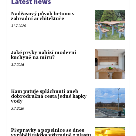
Latest news
Nadčasový půvab betonu v
zahradní architektuře
31.7.2026
Jaké prvky nabízí moderní
kuchyně na míru?
3.7.2026
Kam putuje spláchnutí aneb
dobrodružná cesta jedné kapky
vody
3.7.2026
Přepravky a popelnice se dnes
vyrábějí takřka výhradně z plastu