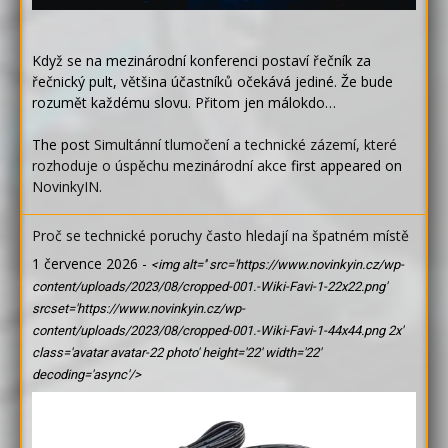
Když se na mezinárodní konferenci postaví řečník za
řečnický pult, většina účastníků očekává jediné. Že bude
rozumět každému slovu. Přitom jen málokdo…
The post
Simultánní tlumočení a technické zázemí, které
rozhoduje o úspěchu mezinárodní akce
first appeared on
NovinkyIN
.
Proč se technické poruchy často hledají na špatném místě
1 července 2026
-
<img alt='' src='https://www.novinkyin.cz/wp-
content/uploads/2023/08/cropped-001.-Wiki-Favi-1-22x22.png'
srcset='https://www.novinkyin.cz/wp-
content/uploads/2023/08/cropped-001.-Wiki-Favi-1-44x44.png 2x'
class='avatar avatar-22 photo' height='22' width='22'
decoding='async'/>