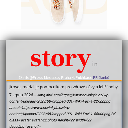
story
in
© info@Press-Media.cz, Praha 4, Publikace
PR článků
Jírovec maďal je pomocníkem pro zdravé cévy a lehčí nohy
7 srpna 2026
-
<img alt='' src='https://www.novinkyin.cz/wp-
content/uploads/2023/08/cropped-001.-Wiki-Favi-1-22x22.png'
srcset='https://www.novinkyin.cz/wp-
content/uploads/2023/08/cropped-001.-Wiki-Favi-1-44x44.png 2x'
class='avatar avatar-22 photo' height='22' width='22'
decoding='async'/>