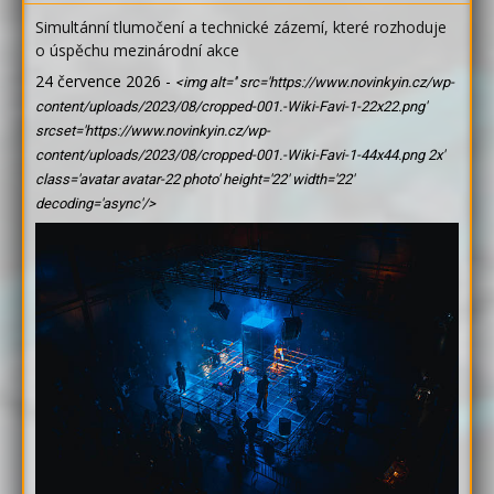
Simultánní tlumočení a technické zázemí, které rozhoduje
o úspěchu mezinárodní akce
24 července 2026
-
<img alt='' src='https://www.novinkyin.cz/wp-
content/uploads/2023/08/cropped-001.-Wiki-Favi-1-22x22.png'
srcset='https://www.novinkyin.cz/wp-
content/uploads/2023/08/cropped-001.-Wiki-Favi-1-44x44.png 2x'
class='avatar avatar-22 photo' height='22' width='22'
decoding='async'/>