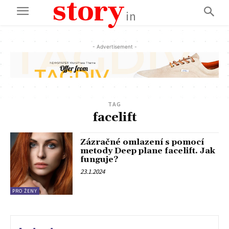
story
in
- Advertisement -
TAG
facelift
Zázračné omlazení s pomocí
metody Deep plane facelift. Jak
funguje?
23.1.2024
PRO ŽENY