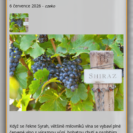
6 července 2026
-
czeko
Když se řekne Syrah, většině milovníků vína se vybaví plné
červené víno s výraznou vůní, bohatou chutí a osobitým