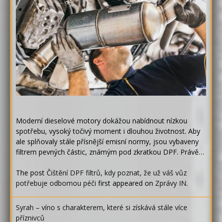
Moderní dieselové motory dokážou nabídnout nízkou
spotřebu, vysoký točivý moment i dlouhou životnost. Aby
ale splňovaly stále přísnější emisní normy, jsou vybaveny
filtrem pevných částic, známým pod zkratkou DPF. Právě…
The post
Čištění DPF filtrů, kdy poznat, že už váš vůz
potřebuje odbornou péči
first appeared on
Zprávy IN
.
Syrah – víno s charakterem, které si získává stále více
příznivců