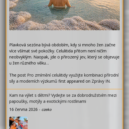
Plavková sezóna bývá obdobím, kdy si mnoho žen začne
více všímat své pokožky. Celulitida přitom není ničím
neobvyklým. Naopak, jde o přirozený jev, který se objevuje
u žen různého věku…
The post
Pro zmírnění celulitidy využijte kombinaci přírodní
síly a moderních výzkumů
first appeared on
Zprávy IN
.
Kam na výlet s dětmi? Vydejte se za dobrodružstvím mezi
papoušky, motýly a exotickými rostlinami
16 června 2026
-
czeko