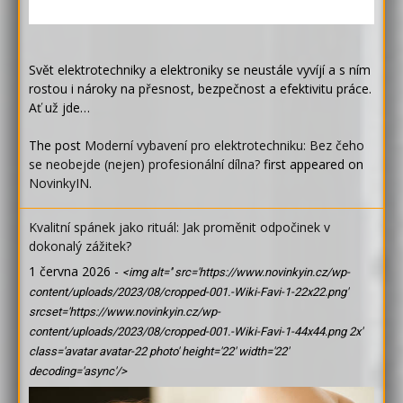
Svět elektrotechniky a elektroniky se neustále vyvíjí a s ním
rostou i nároky na přesnost, bezpečnost a efektivitu práce.
Ať už jde…
The post
Moderní vybavení pro elektrotechniku: Bez čeho
se neobejde (nejen) profesionální dílna?
first appeared on
NovinkyIN
.
Kvalitní spánek jako rituál: Jak proměnit odpočinek v
dokonalý zážitek?
1 června 2026
-
<img alt='' src='https://www.novinkyin.cz/wp-
content/uploads/2023/08/cropped-001.-Wiki-Favi-1-22x22.png'
srcset='https://www.novinkyin.cz/wp-
content/uploads/2023/08/cropped-001.-Wiki-Favi-1-44x44.png 2x'
class='avatar avatar-22 photo' height='22' width='22'
decoding='async'/>