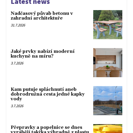
Latest news
Nadčasový půvab betonu v
zahradní architektuře
31.7.2026
Jaké prvky nabízí moderní
kuchyně na míru?
3.7.2026
Kam putuje spláchnutí aneb
dobrodružná cesta jedné kapky
vody
3.7.2026
Přepravky a popelnice se dnes
vyrábějí takřka výhradně z plastu