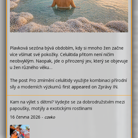
Plavková sezóna bývá obdobím, kdy si mnoho žen začne
více všímat své pokožky. Celulitida přitom není ničím
neobvyklým. Naopak, jde o přirozený jev, který se objevuje
u žen různého věku…
The post
Pro zmírnění celulitidy využijte kombinaci přírodní
síly a moderních výzkumů
first appeared on
Zprávy IN
.
Kam na výlet s dětmi? Vydejte se za dobrodružstvím mezi
papoušky, motýly a exotickými rostlinami
16 června 2026
-
czeko