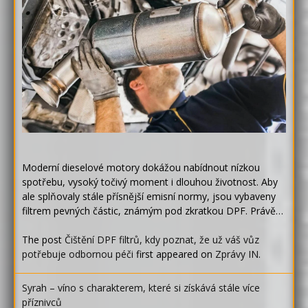
Moderní dieselové motory dokážou nabídnout nízkou
spotřebu, vysoký točivý moment i dlouhou životnost. Aby
ale splňovaly stále přísnější emisní normy, jsou vybaveny
filtrem pevných částic, známým pod zkratkou DPF. Právě…
The post
Čištění DPF filtrů, kdy poznat, že už váš vůz
potřebuje odbornou péči
first appeared on
Zprávy IN
.
Syrah – víno s charakterem, které si získává stále více
příznivců