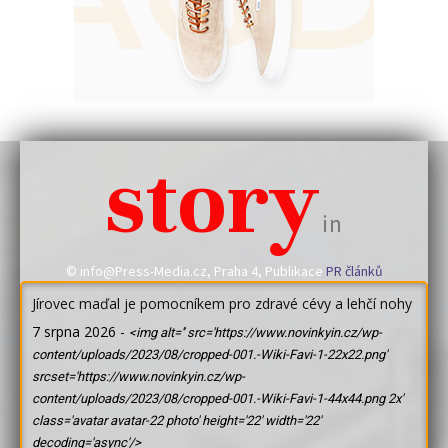
story
in
© info@Press-Media.cz, Praha 4, Publikace
PR článků
Jírovec maďal je pomocníkem pro zdravé cévy a lehčí nohy
7 srpna 2026
-
<img alt='' src='https://www.novinkyin.cz/wp-
content/uploads/2023/08/cropped-001.-Wiki-Favi-1-22x22.png'
srcset='https://www.novinkyin.cz/wp-
content/uploads/2023/08/cropped-001.-Wiki-Favi-1-44x44.png 2x'
class='avatar avatar-22 photo' height='22' width='22'
decoding='async'/>