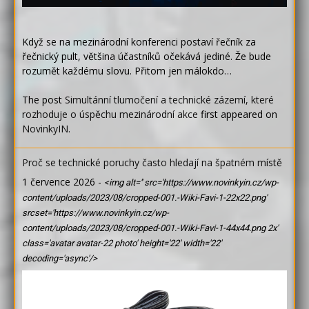
Když se na mezinárodní konferenci postaví řečník za
řečnický pult, většina účastníků očekává jediné. Že bude
rozumět každému slovu. Přitom jen málokdo…
The post
Simultánní tlumočení a technické zázemí, které
rozhoduje o úspěchu mezinárodní akce
first appeared on
NovinkyIN
.
Proč se technické poruchy často hledají na špatném místě
1 července 2026
-
<img alt='' src='https://www.novinkyin.cz/wp-
content/uploads/2023/08/cropped-001.-Wiki-Favi-1-22x22.png'
srcset='https://www.novinkyin.cz/wp-
content/uploads/2023/08/cropped-001.-Wiki-Favi-1-44x44.png 2x'
class='avatar avatar-22 photo' height='22' width='22'
decoding='async'/>