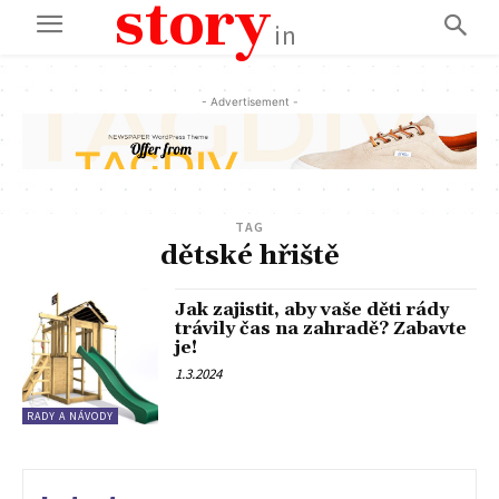
story
in
- Advertisement -
TAG
dětské hřiště
Jak zajistit, aby vaše děti rády
trávily čas na zahradě? Zabavte
je!
1.3.2024
RADY A NÁVODY