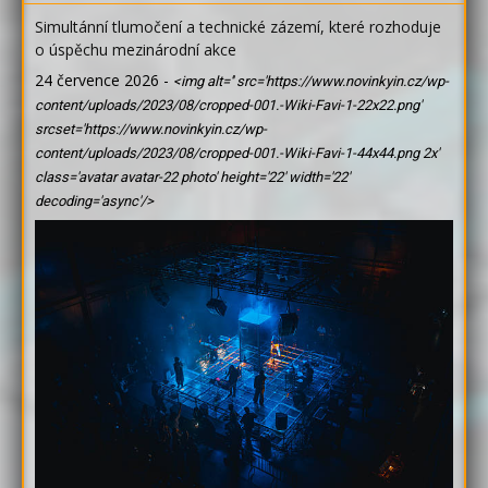
Simultánní tlumočení a technické zázemí, které rozhoduje
o úspěchu mezinárodní akce
24 července 2026
-
<img alt='' src='https://www.novinkyin.cz/wp-
content/uploads/2023/08/cropped-001.-Wiki-Favi-1-22x22.png'
srcset='https://www.novinkyin.cz/wp-
content/uploads/2023/08/cropped-001.-Wiki-Favi-1-44x44.png 2x'
class='avatar avatar-22 photo' height='22' width='22'
decoding='async'/>