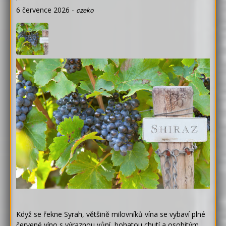
6 července 2026
-
czeko
Když se řekne Syrah, většině milovníků vína se vybaví plné
červené víno s výraznou vůní, bohatou chutí a osobitým