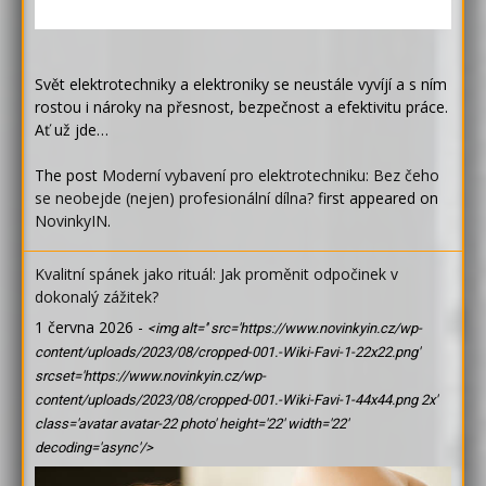
Svět elektrotechniky a elektroniky se neustále vyvíjí a s ním
rostou i nároky na přesnost, bezpečnost a efektivitu práce.
Ať už jde…
The post
Moderní vybavení pro elektrotechniku: Bez čeho
se neobejde (nejen) profesionální dílna?
first appeared on
NovinkyIN
.
Kvalitní spánek jako rituál: Jak proměnit odpočinek v
dokonalý zážitek?
1 června 2026
-
<img alt='' src='https://www.novinkyin.cz/wp-
content/uploads/2023/08/cropped-001.-Wiki-Favi-1-22x22.png'
srcset='https://www.novinkyin.cz/wp-
content/uploads/2023/08/cropped-001.-Wiki-Favi-1-44x44.png 2x'
class='avatar avatar-22 photo' height='22' width='22'
decoding='async'/>