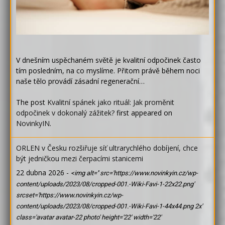
V dnešním uspěchaném světě je kvalitní odpočinek často
tím posledním, na co myslíme. Přitom právě během noci
naše tělo provádí zásadní regenerační…
The post
Kvalitní spánek jako rituál: Jak proměnit
odpočinek v dokonalý zážitek?
first appeared on
NovinkyIN
.
ORLEN v Česku rozšiřuje síť ultrarychlého dobíjení, chce
být jedničkou mezi čerpacími stanicemi
22 dubna 2026
-
<img alt='' src='https://www.novinkyin.cz/wp-
content/uploads/2023/08/cropped-001.-Wiki-Favi-1-22x22.png'
srcset='https://www.novinkyin.cz/wp-
content/uploads/2023/08/cropped-001.-Wiki-Favi-1-44x44.png 2x'
class='avatar avatar-22 photo' height='22' width='22'