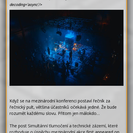
decoding='async'/>
Když se na mezinárodní konferenci postaví řečník za
řečnický pult, většina účastníků očekává jediné. Že bude
rozumět každému slovu. Přitom jen málokdo…
The post
Simultánní tlumočení a technické zázemí, které
rozhoduje o úspěchu mezinárodní akce
first appeared on