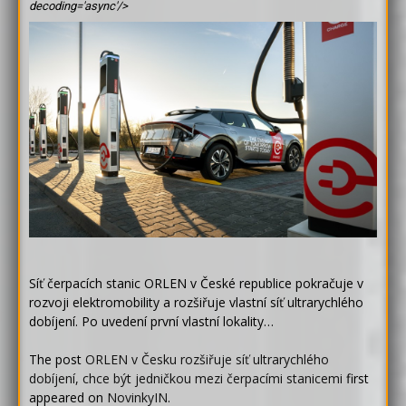
decoding='async'/>
Síť čerpacích stanic ORLEN v České republice pokračuje v
rozvoji elektromobility a rozšiřuje vlastní síť ultrarychlého
dobíjení. Po uvedení první vlastní lokality…
The post
ORLEN v Česku rozšiřuje síť ultrarychlého
dobíjení, chce být jedničkou mezi čerpacími stanicemi
first
appeared on
NovinkyIN
.