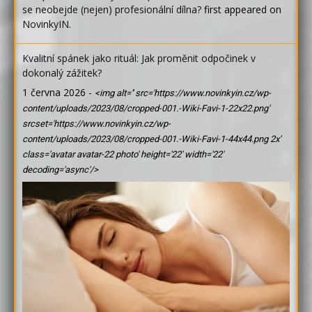
se neobejde (nejen) profesionální dílna?
first appeared on
NovinkyIN
.
Kvalitní spánek jako rituál: Jak proměnit odpočinek v
dokonalý zážitek?
1 června 2026
-
<img alt='' src='https://www.novinkyin.cz/wp-
content/uploads/2023/08/cropped-001.-Wiki-Favi-1-22x22.png'
srcset='https://www.novinkyin.cz/wp-
content/uploads/2023/08/cropped-001.-Wiki-Favi-1-44x44.png 2x'
class='avatar avatar-22 photo' height='22' width='22'
decoding='async'/>