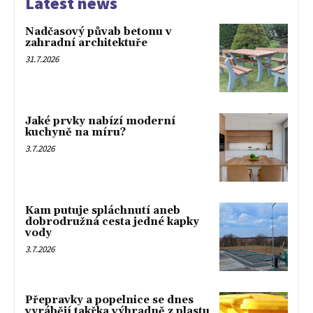
Latest news
Nadčasový půvab betonu v
zahradní architektuře
31.7.2026
Jaké prvky nabízí moderní
kuchyně na míru?
3.7.2026
Kam putuje spláchnutí aneb
dobrodružná cesta jedné kapky
vody
3.7.2026
Přepravky a popelnice se dnes
vyrábějí takřka výhradně z plastu