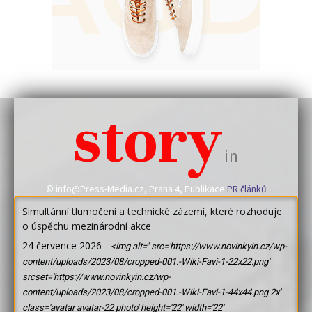
story
in
© info@Press-Media.cz, Praha 4, Publikace
PR článků
Simultánní tlumočení a technické zázemí, které rozhoduje
o úspěchu mezinárodní akce
24 července 2026
-
<img alt='' src='https://www.novinkyin.cz/wp-
content/uploads/2023/08/cropped-001.-Wiki-Favi-1-22x22.png'
srcset='https://www.novinkyin.cz/wp-
content/uploads/2023/08/cropped-001.-Wiki-Favi-1-44x44.png 2x'
class='avatar avatar-22 photo' height='22' width='22'