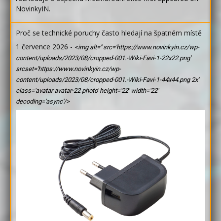
NovinkyIN
.
Proč se technické poruchy často hledají na špatném místě
1 července 2026
-
<img alt='' src='https://www.novinkyin.cz/wp-
content/uploads/2023/08/cropped-001.-Wiki-Favi-1-22x22.png'
srcset='https://www.novinkyin.cz/wp-
content/uploads/2023/08/cropped-001.-Wiki-Favi-1-44x44.png 2x'
class='avatar avatar-22 photo' height='22' width='22'
decoding='async'/>