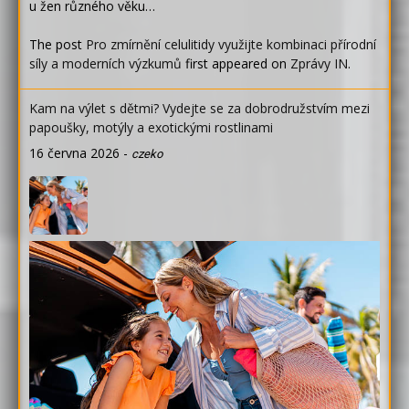
u žen různého věku…
The post
Pro zmírnění celulitidy využijte kombinaci přírodní
síly a moderních výzkumů
first appeared on
Zprávy IN
.
Kam na výlet s dětmi? Vydejte se za dobrodružstvím mezi
papoušky, motýly a exotickými rostlinami
16 června 2026
-
czeko