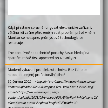
Když přestane správně fungovat elektronické zařízení,
většina lidí začne přirozeně hledat problém právě v něm.
Monitor se nezapne, průmyslová technologie se
restartuje…
The post
Proč se technické poruchy často hledají na
špatném místě
first appeared on
NovinkyIN
.
Moderní vybavení pro elektrotechniku: Bez čeho se
neobejde (nejen) profesionální dílna?
30 června 2026
-
<img alt='' src='https://www.novinkyin.cz/wp-
content/uploads/2023/08/cropped-001.-Wiki-Favi-1-22x22.png'
srcset='https://www.novinkyin.cz/wp-
content/uploads/2023/08/cropped-001.-Wiki-Favi-1-44x44.png 2x'
class='avatar avatar-22 photo' height='22' width='22'