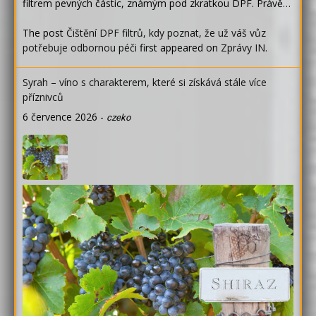
filtrem pevných částic, známým pod zkratkou DPF. Právě…
The post
Čištění DPF filtrů, kdy poznat, že už váš vůz
potřebuje odbornou péči
first appeared on
Zprávy IN
.
Syrah – víno s charakterem, které si získává stále více
příznivců
6 července 2026
-
czeko