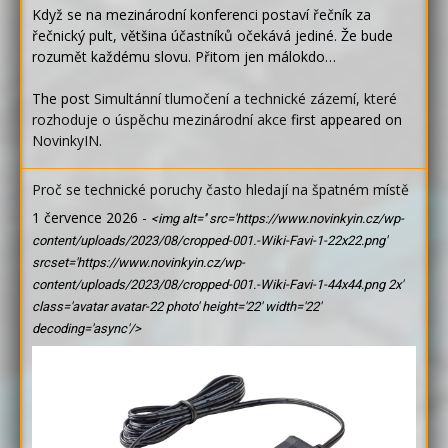
Když se na mezinárodní konferenci postaví řečník za
řečnický pult, většina účastníků očekává jediné. Že bude
rozumět každému slovu. Přitom jen málokdo…
The post
Simultánní tlumočení a technické zázemí, které
rozhoduje o úspěchu mezinárodní akce
first appeared on
NovinkyIN
.
Proč se technické poruchy často hledají na špatném místě
1 července 2026
-
<img alt='' src='https://www.novinkyin.cz/wp-
content/uploads/2023/08/cropped-001.-Wiki-Favi-1-22x22.png'
srcset='https://www.novinkyin.cz/wp-
content/uploads/2023/08/cropped-001.-Wiki-Favi-1-44x44.png 2x'
class='avatar avatar-22 photo' height='22' width='22'
decoding='async'/>