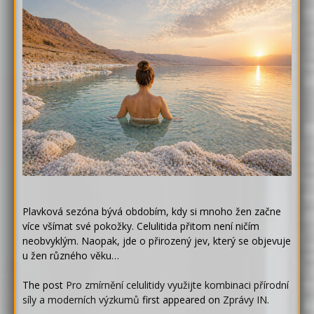
Plavková sezóna bývá obdobím, kdy si mnoho žen začne
více všímat své pokožky. Celulitida přitom není ničím
neobvyklým. Naopak, jde o přirozený jev, který se objevuje
u žen různého věku…
The post
Pro zmírnění celulitidy využijte kombinaci přírodní
síly a moderních výzkumů
first appeared on
Zprávy IN
.