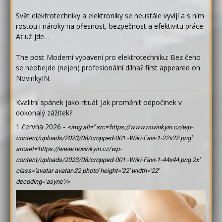
Svět elektrotechniky a elektroniky se neustále vyvíjí a s ním
rostou i nároky na přesnost, bezpečnost a efektivitu práce.
Ať už jde…
The post
Moderní vybavení pro elektrotechniku: Bez čeho
se neobejde (nejen) profesionální dílna?
first appeared on
NovinkyIN
.
Kvalitní spánek jako rituál: Jak proměnit odpočinek v
dokonalý zážitek?
1 června 2026
-
<img alt='' src='https://www.novinkyin.cz/wp-
content/uploads/2023/08/cropped-001.-Wiki-Favi-1-22x22.png'
srcset='https://www.novinkyin.cz/wp-
content/uploads/2023/08/cropped-001.-Wiki-Favi-1-44x44.png 2x'
class='avatar avatar-22 photo' height='22' width='22'
decoding='async'/>