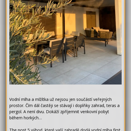
Vodní mlha a mlžítka už nejsou jen součástí veřejných
prostor. Čím dál častěji se stávají i doplňky zahrad, teras a
pergol. A není divu. Dokáží zpříjemnit venkovní pobyt
během horkých…
The post
5 výhod, které vaší zahradě dodá vodní mlha
first