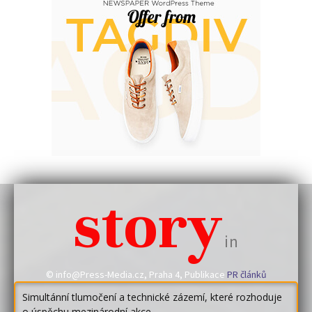
story
in
© info@Press-Media.cz, Praha 4, Publikace
PR článků
Simultánní tlumočení a technické zázemí, které rozhoduje
o úspěchu mezinárodní akce