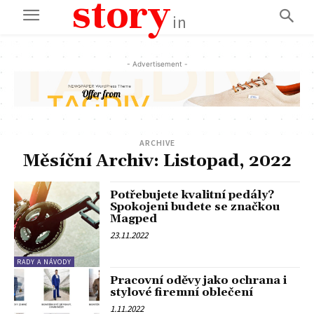
story
in
- Advertisement -
ARCHIVE
Měsíční Archiv: Listopad, 2022
Potřebujete kvalitní pedály?
Spokojeni budete se značkou
Magped
23.11.2022
RADY A NÁVODY
Pracovní oděvy jako ochrana i
stylové firemní oblečení
1.11.2022